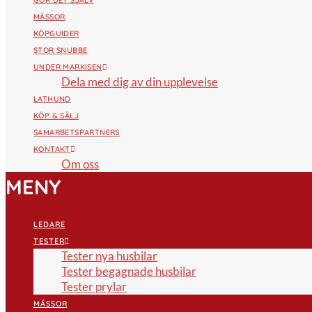
GÖR DET SJÄLV
MÄSSOR
KÖPGUIDER
STOR SNUBBE
UNDER MARKISEN
Dela med dig av din upplevelse
LATHUND
KÖP & SÄLJ
SAMARBETSPARTNERS
KONTAKT
Om oss
MENY
LEDARE
TESTER
Tester nya husbilar
Tester begagnade husbilar
Tester prylar
MÄSSOR