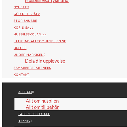
Husbilsresa Tyskland
NYHETER
GÖR DET SJÄLV
STOR SNUBBE
KÖP & SÄLJ
HUSBILSSKOLAN >>
LATHUND ALLTOMHUSBILEN.SE
OM OSS
UNDER MARKISEN
Dela din upplevelse
SAMARBETSPARTNERS
KONTAKT
ALLT OM
Allt om husbilen
Allt om tillbehör
FABRIKSREPORTAGE
TEKNIK