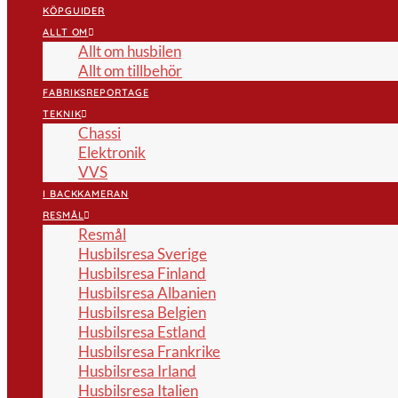
KÖPGUIDER
ALLT OM
Allt om husbilen
Allt om tillbehör
FABRIKSREPORTAGE
TEKNIK
Chassi
Elektronik
VVS
I BACKKAMERAN
RESMÅL
Resmål
Husbilsresa Sverige
Husbilsresa Finland
Husbilsresa Albanien
Husbilsresa Belgien
Husbilsresa Estland
Husbilsresa Frankrike
Husbilsresa Irland
Husbilsresa Italien