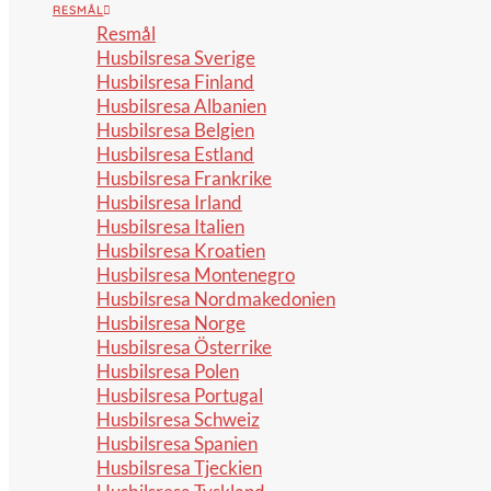
RESMÅL
Resmål
Husbilsresa Sverige
Husbilsresa Finland
Husbilsresa Albanien
Husbilsresa Belgien
Husbilsresa Estland
Husbilsresa Frankrike
Husbilsresa Irland
Husbilsresa Italien
Husbilsresa Kroatien
Husbilsresa Montenegro
Husbilsresa Nordmakedonien
Husbilsresa Norge
Husbilsresa Österrike
Husbilsresa Polen
Husbilsresa Portugal
Husbilsresa Schweiz
Husbilsresa Spanien
Husbilsresa Tjeckien