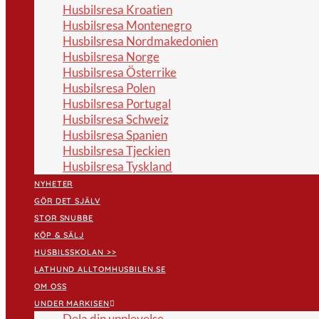
Husbilsresa Kroatien
Husbilsresa Montenegro
Husbilsresa Nordmakedonien
Husbilsresa Norge
Husbilsresa Österrike
Husbilsresa Polen
Husbilsresa Portugal
Husbilsresa Schweiz
Husbilsresa Spanien
Husbilsresa Tjeckien
Husbilsresa Tyskland
NYHETER
GÖR DET SJÄLV
STOR SNUBBE
KÖP & SÄLJ
HUSBILSSKOLAN >>
LATHUND ALLTOMHUSBILEN.SE
OM OSS
UNDER MARKISEN
Dela din upplevelse