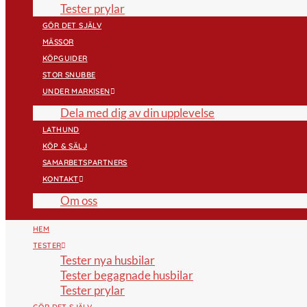
Tester prylar
GÖR DET SJÄLV
MÄSSOR
KÖPGUIDER
STOR SNUBBE
UNDER MARKISEN
Dela med dig av din upplevelse
LATHUND
KÖP & SÄLJ
SAMARBETSPARTNERS
KONTAKT
Om oss
HEM
TESTER
Tester nya husbilar
Tester begagnade husbilar
Tester prylar