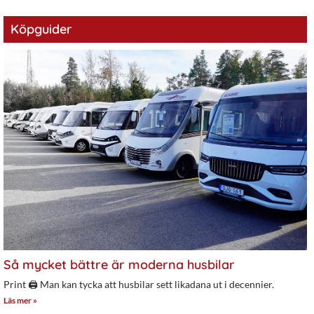
Köpguider
Så mycket bättre är moderna husbilar
Print 🖨 Man kan tycka att husbilar sett likadana ut i decennier.
Läs mer »