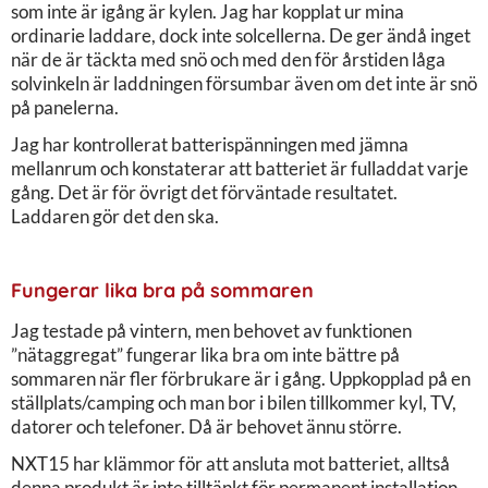
som inte är igång är kylen. Jag har kopplat ur mina
ordinarie laddare, dock inte solcellerna. De ger ändå inget
när de är täckta med snö och med den för årstiden låga
solvinkeln är laddningen försumbar även om det inte är snö
på panelerna.
Jag har kontrollerat batterispänningen med jämna
mellanrum och konstaterar att batteriet är fulladdat varje
gång. Det är för övrigt det förväntade resultatet.
Laddaren gör det den ska.
Fungerar lika bra på sommaren
Jag testade på vintern, men behovet av funktionen
”nätaggregat” fungerar lika bra om inte bättre på
sommaren när fler förbrukare är i gång. Uppkopplad på en
ställplats/camping och man bor i bilen tillkommer kyl, TV,
datorer och telefoner. Då är behovet ännu större.
NXT15 har klämmor för att ansluta mot batteriet, alltså
denna produkt är inte tilltänkt för permanent installation