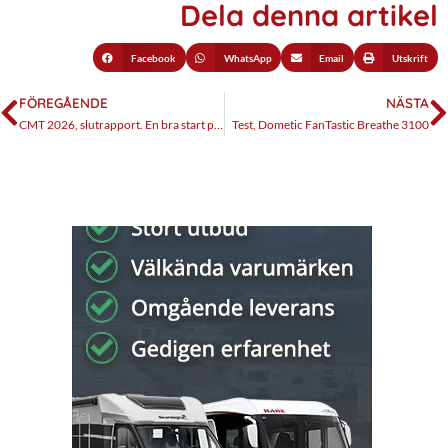
Dela denna artikel
Facebook
WhatsApp
Email
Utskrift
FÖREGÅENDE
NÄSTA
CMT 2026, slutrapport. En bra start på säsongen!
Test, Dometic FanTastic Breathe 3100