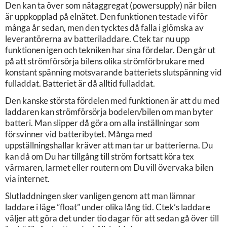
Den kan ta över som nätaggregat (powersupply) när bilen
är uppkopplad på elnätet. Den funktionen testade vi för
många år sedan, men den tycktes då falla i glömska av
leverantörerna av batteriladdare. Ctek tar nu upp
funktionen igen och tekniken har sina fördelar. Den går ut
på att strömförsörja bilens olika strömförbrukare med
konstant spänning motsvarande batteriets slutspänning vid
fulladdat. Batteriet är då alltid fulladdat.
Den kanske största fördelen med funktionen är att du med
laddaren kan strömförsörja bodelen/bilen om man byter
batteri. Man slipper då göra om alla inställningar som
försvinner vid batteribytet. Många med
uppställningshallar kräver att man tar ur batterierna. Du
kan då om Du har tillgång till ström fortsatt köra tex
värmaren, larmet eller routern om Du vill övervaka bilen
via internet.
Slutladdningen sker vanligen genom att man lämnar
laddare i läge ”float” under olika lång tid. Ctek’s laddare
väljer att göra det under tio dagar för att sedan gå över till