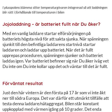
I plusspolens klämma sitter temperaturgivaren integrerad så att laddningen
blir rätt i förhållande till temperaturen i bilen
Jojoladdning – är batteriet fullt när Du åker?
Med en vanlig laddare startar elförsörjningen på
batteriets högsta nivå för att sakta sjunka. När spänningen
sjunkit till den befintliga laddarens startnivå startar
laddaren och laddar upp batteriet. När det är fullt
upprepas proceduren, spänningen sjunker och batteriet
laddas igen. Var batteriet befinner sig när Du åker iväg vet
Du inte om Du inte kollar upp det och väntar till det är fullt.
Förväntat resultat
Just den här vintern är den första på 17 år som vi inte åkt
ner till södra Europa. Det var därför ett utmärkt tillfälle att
testa denna laddare/nätaggregat. Bilen står konstant
uppkopplad med värmen igång på 10 grader. Det enda