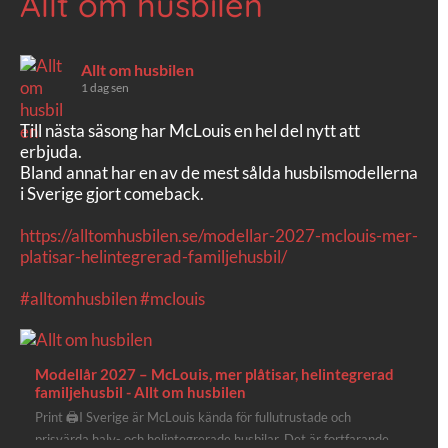
Allt om husbilen
Allt om husbilen
1 dag sen
Till nästa säsong har McLouis en hel del nytt att
erbjuda.
Bland annat har en av de mest sålda husbilsmodellerna
i Sverige gjort comeback.
https://alltomhusbilen.se/modellar-2027-mclouis-mer-
platisar-helintegrerad-familjehusbil/
#alltomhusbilen
#mclouis
Modellår 2027 – McLouis, mer plåtisar, helintegrerad
familjehusbil - Allt om husbilen
Print 🖨I Sverige är McLouis kända för fullutrustade och
prisvärda halv- och helintegrerade husbilar. Det är fortfarande