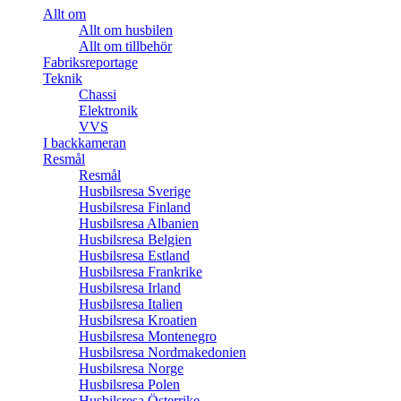
Allt om
Allt om husbilen
Allt om tillbehör
Fabriksreportage
Teknik
Chassi
Elektronik
VVS
I backkameran
Resmål
Resmål
Husbilsresa Sverige
Husbilsresa Finland
Husbilsresa Albanien
Husbilsresa Belgien
Husbilsresa Estland
Husbilsresa Frankrike
Husbilsresa Irland
Husbilsresa Italien
Husbilsresa Kroatien
Husbilsresa Montenegro
Husbilsresa Nordmakedonien
Husbilsresa Norge
Husbilsresa Polen
Husbilsresa Österrike