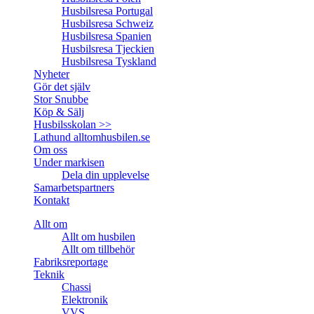
Husbilsresa Portugal
Husbilsresa Schweiz
Husbilsresa Spanien
Husbilsresa Tjeckien
Husbilsresa Tyskland
Nyheter
Gör det själv
Stor Snubbe
Köp & Sälj
Husbilsskolan >>
Lathund alltomhusbilen.se
Om oss
Under markisen
Dela din upplevelse
Samarbetspartners
Kontakt
Allt om
Allt om husbilen
Allt om tillbehör
Fabriksreportage
Teknik
Chassi
Elektronik
VVS