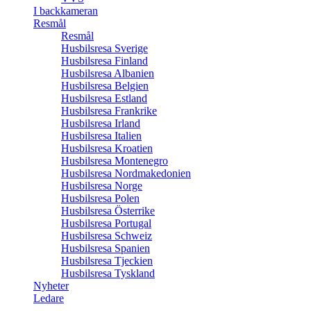
I backkameran
Resmål
Resmål
Husbilsresa Sverige
Husbilsresa Finland
Husbilsresa Albanien
Husbilsresa Belgien
Husbilsresa Estland
Husbilsresa Frankrike
Husbilsresa Irland
Husbilsresa Italien
Husbilsresa Kroatien
Husbilsresa Montenegro
Husbilsresa Nordmakedonien
Husbilsresa Norge
Husbilsresa Polen
Husbilsresa Österrike
Husbilsresa Portugal
Husbilsresa Schweiz
Husbilsresa Spanien
Husbilsresa Tjeckien
Husbilsresa Tyskland
Nyheter
Ledare