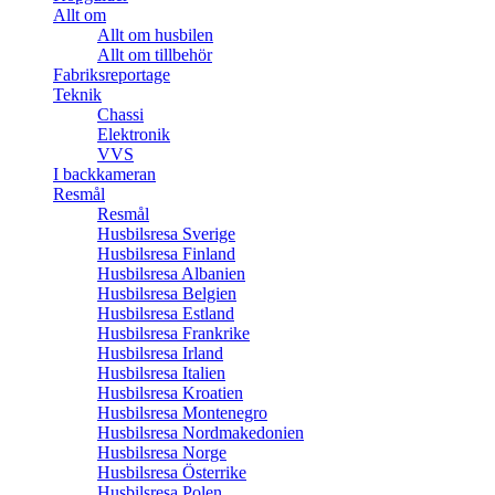
Allt om
Allt om husbilen
Allt om tillbehör
Fabriksreportage
Teknik
Chassi
Elektronik
VVS
I backkameran
Resmål
Resmål
Husbilsresa Sverige
Husbilsresa Finland
Husbilsresa Albanien
Husbilsresa Belgien
Husbilsresa Estland
Husbilsresa Frankrike
Husbilsresa Irland
Husbilsresa Italien
Husbilsresa Kroatien
Husbilsresa Montenegro
Husbilsresa Nordmakedonien
Husbilsresa Norge
Husbilsresa Österrike
Husbilsresa Polen