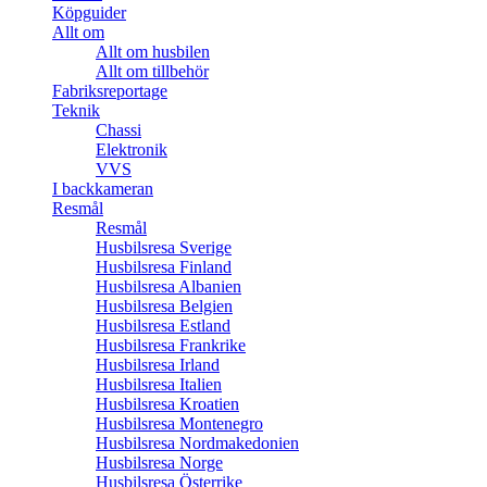
Köpguider
Allt om
Allt om husbilen
Allt om tillbehör
Fabriksreportage
Teknik
Chassi
Elektronik
VVS
I backkameran
Resmål
Resmål
Husbilsresa Sverige
Husbilsresa Finland
Husbilsresa Albanien
Husbilsresa Belgien
Husbilsresa Estland
Husbilsresa Frankrike
Husbilsresa Irland
Husbilsresa Italien
Husbilsresa Kroatien
Husbilsresa Montenegro
Husbilsresa Nordmakedonien
Husbilsresa Norge
Husbilsresa Österrike