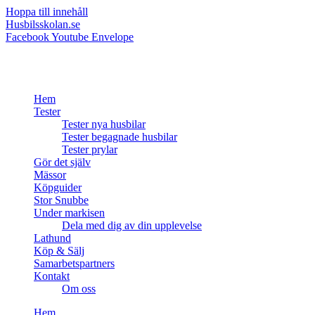
Hoppa till innehåll
Husbilsskolan.se
Facebook
Youtube
Envelope
Hem
Tester
Tester nya husbilar
Tester begagnade husbilar
Tester prylar
Gör det själv
Mässor
Köpguider
Stor Snubbe
Under markisen
Dela med dig av din upplevelse
Lathund
Köp & Sälj
Samarbetspartners
Kontakt
Om oss
Hem