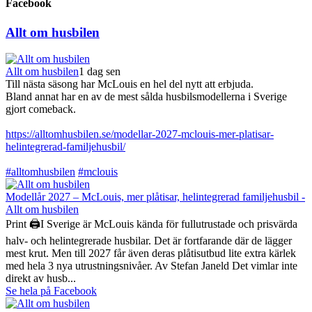
Facebook
Allt om husbilen
Allt om husbilen
1 dag sen
Till nästa säsong har McLouis en hel del nytt att erbjuda.
Bland annat har en av de mest sålda husbilsmodellerna i Sverige
gjort comeback.
https://alltomhusbilen.se/modellar-2027-mclouis-mer-platisar-
helintegrerad-familjehusbil/
#alltomhusbilen
#mclouis
Modellår 2027 – McLouis, mer plåtisar, helintegrerad familjehusbil -
Allt om husbilen
Print 🖨I Sverige är McLouis kända för fullutrustade och prisvärda
halv- och helintegrerade husbilar. Det är fortfarande där de lägger
mest krut. Men till 2027 får även deras plåtisutbud lite extra kärlek
med hela 3 nya utrustningsnivåer. Av Stefan Janeld Det vimlar inte
direkt av husb...
Se hela på Facebook