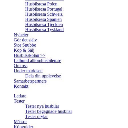
Husbilsresa Polen
Husbilsresa Portugal
Husbilsresa Schweiz
Husbilsresa Spanien
Husbilsresa Tjeckien
Husbilsresa Tyskland
Nyheter
Gör det själv
Stor Snubbe
Köp & Sälj
Husbilsskolan >>
Lathund alltomhusbilen.se
Om oss
Under markisen
Dela din upplevelse
Samarbetspartners
Kontakt
Ledare
Tester
Tester nya husbilar
Tester begagnade husbilar
Tester prylar
Mässor
Köpguider