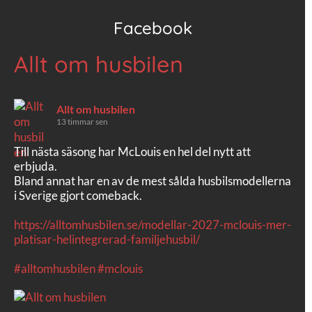
Facebook
Allt om husbilen
Allt om husbilen
13 timmar sen
Till nästa säsong har McLouis en hel del nytt att
erbjuda.
Bland annat har en av de mest sålda husbilsmodellerna
i Sverige gjort comeback.
https://alltomhusbilen.se/modellar-2027-mclouis-mer-
platisar-helintegrerad-familjehusbil/
#alltomhusbilen
#mclouis