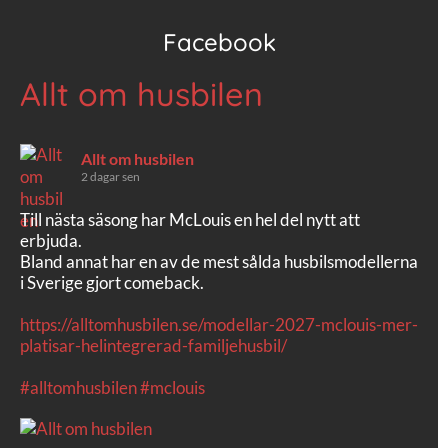
Facebook
Allt om husbilen
Allt om husbilen
2 dagar sen
Till nästa säsong har McLouis en hel del nytt att
erbjuda.
Bland annat har en av de mest sålda husbilsmodellerna
i Sverige gjort comeback.
https://alltomhusbilen.se/modellar-2027-mclouis-mer-
platisar-helintegrerad-familjehusbil/
#alltomhusbilen
#mclouis