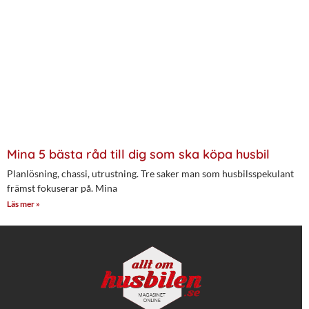
Mina 5 bästa råd till dig som ska köpa husbil
Planlösning, chassi, utrustning. Tre saker man som husbilsspekulant
främst fokuserar på. Mina
Läs mer »