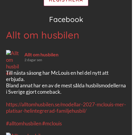
Facebook
Allt om husbilen
Allt om husbilen
2 dagar sen
Till nästa säsong har McLouis en hel del nytt att
erbjuda.
Bland annat har en av de mest sålda husbilsmodellerna
i Sverige gjort comeback.
https://alltomhusbilen.se/modellar-2027-mclouis-mer-
platisar-helintegrerad-familjehusbil/
#alltomhusbilen
#mclouis