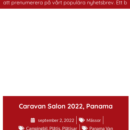
t prenumerera på vårt populära nyhetsbrev. Ett bra sätt
.
Caravan Salon 2022, Panama
september 2, 2022
Mässor
Campingbil
,
Plåtis
,
Plåtisar
Panama Van