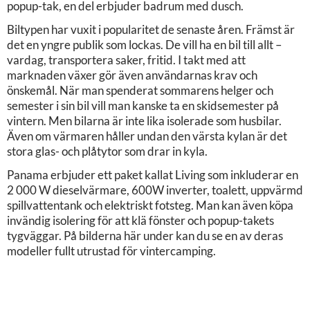
popup-tak, en del erbjuder badrum med dusch.
Biltypen har vuxit i popularitet de senaste åren. Främst är
det en yngre publik som lockas. De vill ha en bil till allt –
vardag, transportera saker, fritid. I takt med att
marknaden växer gör även användarnas krav och
önskemål. När man spenderat sommarens helger och
semester i sin bil vill man kanske ta en skidsemester på
vintern. Men bilarna är inte lika isolerade som husbilar.
Även om värmaren håller undan den värsta kylan är det
stora glas- och plåtytor som drar in kyla.
Panama erbjuder ett paket kallat Living som inkluderar en
2 000 W dieselvärmare, 600W inverter, toalett, uppvärmd
spillvattentank och elektriskt fotsteg. Man kan även köpa
invändig isolering för att klä fönster och popup-takets
tygväggar. På bilderna här under kan du se en av deras
modeller fullt utrustad för vintercamping.