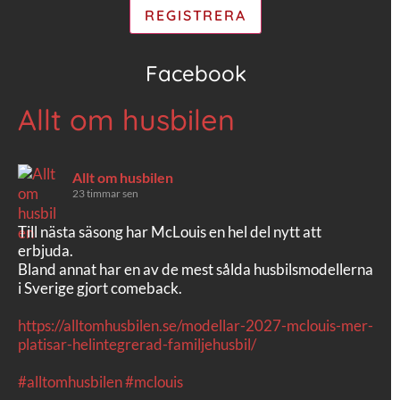
Facebook
Allt om husbilen
Allt om husbilen
23 timmar sen
Till nästa säsong har McLouis en hel del nytt att
erbjuda.
Bland annat har en av de mest sålda husbilsmodellerna
i Sverige gjort comeback.
https://alltomhusbilen.se/modellar-2027-mclouis-mer-
platisar-helintegrerad-familjehusbil/
#alltomhusbilen
#mclouis