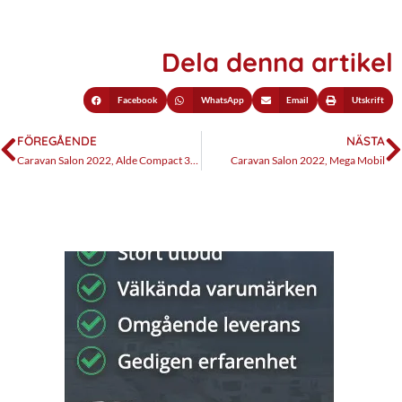
Dela denna artikel
Facebook
WhatsApp
Email
Utskrift
FÖREGÅENDE
NÄSTA
Caravan Salon 2022, Alde Compact 3030 Plus
Caravan Salon 2022, Mega Mobil