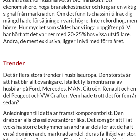
ekonomisk oro, höga bränslekostnader och krig är en viktig
signal från marknaden. Om det funnits chassin i tillräcklig
mängd hade försäljningen varit högre. Inte rekordhög, men
högre. Hur mycket som såldes har vi inga uppgifter på. Vi
har hört att det var ner med 20-25% hos vissa utställare.
Andra, de mest exklusiva, ligger i nivå med förra året.
Trender
Det är flera stora trender i husbilseuropa. Den största är
att Fiat blir allt ovanligare. Istället fylls montrarna av
husbilar på Ford, Mercedes, MAN, Citroën, Renault och en
del Peugeot och VW Crafter. Vem hade trott det för fem år
sedan?
Anledningen till detta är främst komponentbrist. Den
drabbar alla chassileverantörer lika. Det som gör att Fiat
tycks ha större bekymmer än andra är dels för att de haft
en så dominerande marknadsandel, deras fallhöjd var stor.