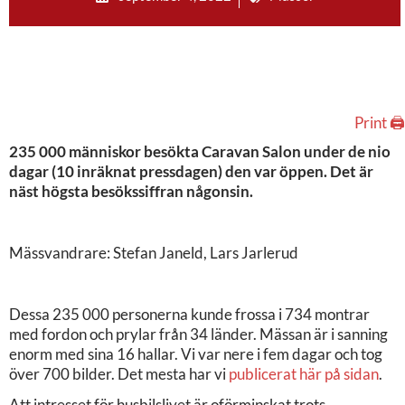
Print 🖨
235 000 människor besökta Caravan Salon under de nio
dagar (10 inräknat pressdagen) den var öppen. Det är
näst högsta besökssiffran någonsin.
Mässvandrare: Stefan Janeld, Lars Jarlerud
Dessa 235 000 personerna kunde frossa i 734 montrar
med fordon och prylar från 34 länder. Mässan är i sanning
enorm med sina 16 hallar. Vi var nere i fem dagar och tog
över 700 bilder. Det mesta har vi
publicerat här på sidan
.
Att intresset för husbilslivet är oförminskat trots