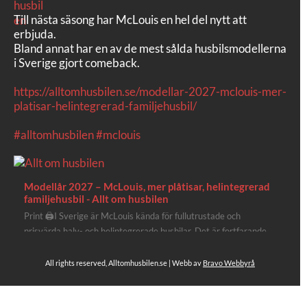
Till nästa säsong har McLouis en hel del nytt att
erbjuda.
Bland annat har en av de mest sålda husbilsmodellerna
i Sverige gjort comeback.
https://alltomhusbilen.se/modellar-2027-mclouis-mer-
platisar-helintegrerad-familjehusbil/
#alltomhusbilen
#mclouis
Modellår 2027 – McLouis, mer plåtisar, helintegrerad
familjehusbil - Allt om husbilen
Print 🖨I Sverige är McLouis kända för fullutrustade och
prisvärda halv- och helintegrerade husbilar. Det är fortfarande
där de lägger mest krut. Men till 2027 får även deras
plåtisutbud lite extra kärlek med hela 3 nya utrustningsnivåer.
All rights reserved, Alltomhusbilen.se | Webb av
Bravo Webbyrå
Av Stefan Janeld Det vimlar inte direkt av husb...
Se hela på Facebook