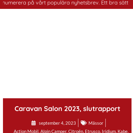
merera på vårt populära nyhetsbrev. Ett bra sätt att ha
.
Caravan Salon 2023, slutrapport
september 4, 2023
Mässor
Action Mobil
,
Alpin Camper
,
Citroën
,
Etrusco
,
Iridium
,
Kabe
,