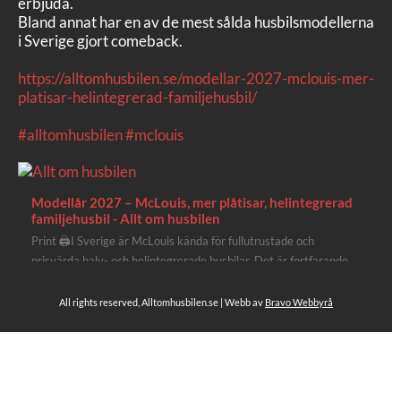
erbjuda.
Bland annat har en av de mest sålda husbilsmodellerna
i Sverige gjort comeback.
https://alltomhusbilen.se/modellar-2027-mclouis-mer-
platisar-helintegrerad-familjehusbil/
#alltomhusbilen
#mclouis
Modellår 2027 – McLouis, mer plåtisar, helintegrerad
familjehusbil - Allt om husbilen
Print 🖨I Sverige är McLouis kända för fullutrustade och
prisvärda halv- och helintegrerade husbilar. Det är fortfarande
där de lägger mest krut. Men till 2027 får även deras
plåtisutbud lite extra kärlek med hela 3 nya utrustningsnivåer.
All rights reserved, Alltomhusbilen.se | Webb av
Bravo Webbyrå
Av Stefan Janeld Det vimlar inte direkt av husb...
Se hela på Facebook