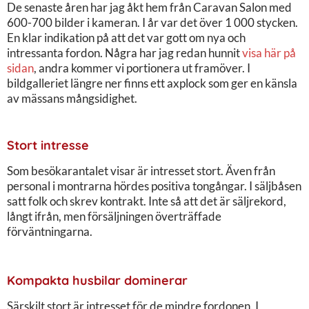
De senaste åren har jag åkt hem från Caravan Salon med
600-700 bilder i kameran. I år var det över 1 000 stycken.
En klar indikation på att det var gott om nya och
intressanta fordon. Några har jag redan hunnit
visa här på
sidan
, andra kommer vi portionera ut framöver. I
bildgalleriet längre ner finns ett axplock som ger en känsla
av mässans mångsidighet.
Stort intresse
Som besökarantalet visar är intresset stort. Även från
personal i montrarna hördes positiva tongångar. I säljbåsen
satt folk och skrev kontrakt. Inte så att det är säljrekord,
långt ifrån, men försäljningen överträffade
förväntningarna.
Kompakta husbilar dominerar
Särskilt stort är intresset för de mindre fordonen. I