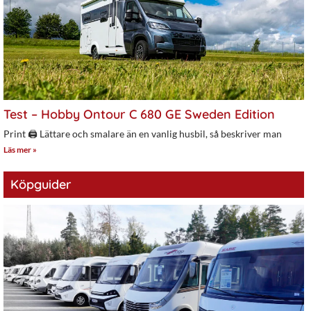
Test – Hobby Ontour C 680 GE Sweden Edition
Print 🖨 Lättare och smalare än en vanlig husbil, så beskriver man
Läs mer »
Köpguider