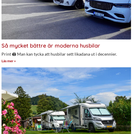
Så mycket bättre är moderna husbilar
Print 🖨 Man kan tycka att husbilar sett likadana ut i decennier.
Läs mer »