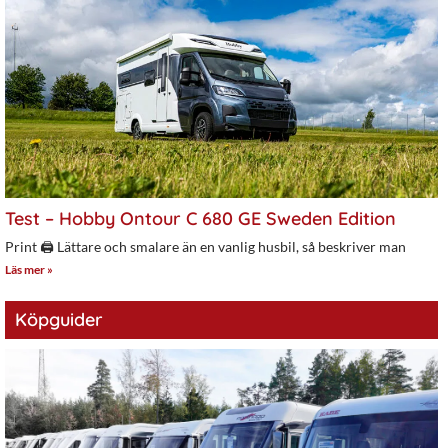
Test – Hobby Ontour C 680 GE Sweden Edition
Print 🖨 Lättare och smalare än en vanlig husbil, så beskriver man
Läs mer »
Köpguider