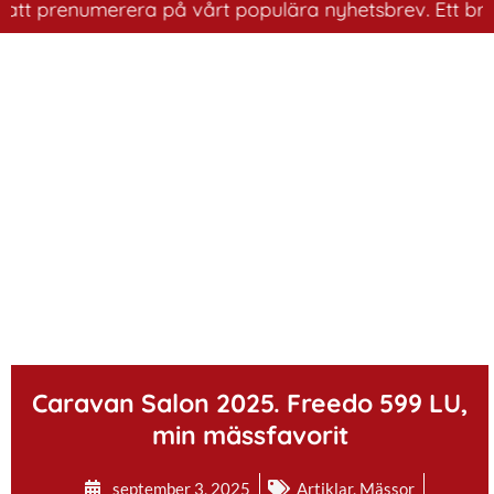
 prenumerera på vårt populära nyhetsbrev. Ett bra sätt 
.
Caravan Salon 2025. Freedo 599 LU,
min mässfavorit
september 3, 2025
Artiklar
,
Mässor