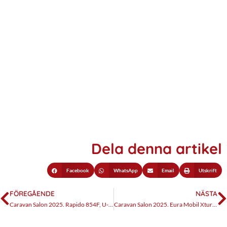
Dela denna artikel
Facebook
WhatsApp
Email
Utskrift
FÖREGÅENDE
NÄSTA
Caravan Salon 2025. Rapido 854F, U-soffa, men inte på vanligt manér.
Caravan Salon 2025. Eura Mobil Xtura Escape, en showcar som gärna får bli verklighet