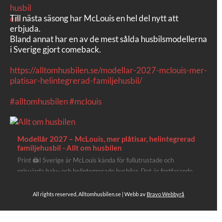
Till nästa säsong har McLouis en hel del nytt att
erbjuda.
Bland annat har en av de mest sålda husbilsmodellerna
i Sverige gjort comeback.
https://alltomhusbilen.se/modellar-2027-mclouis-mer-
platisar-helintegrerad-familjehusbil/
#alltomhusbilen
#mclouis
Modellår 2027 – McLouis, mer plåtisar, helintegrerad
familjehusbil - Allt om husbilen
Print 🖨I Sverige är McLouis kända för fullutrustade och
prisvärda halv- och helintegrerade husbilar. Det är fortfarande
där de lägger mest krut. Men till 2027 får även deras
plåtisutbud lite extra kärlek med hela 3 nya utrustningsnivåer.
All rights reserved, Alltomhusbilen.se | Webb av
Bravo Webbyrå
Av Stefan Janeld Det vimlar inte direkt av husb...