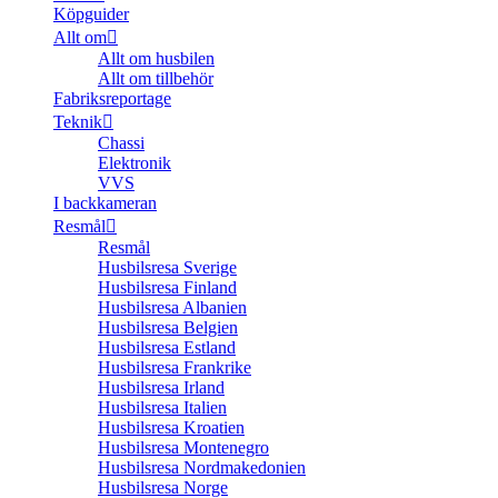
Köpguider
Allt om
Allt om husbilen
Allt om tillbehör
Fabriksreportage
Teknik
Chassi
Elektronik
VVS
I backkameran
Resmål
Resmål
Husbilsresa Sverige
Husbilsresa Finland
Husbilsresa Albanien
Husbilsresa Belgien
Husbilsresa Estland
Husbilsresa Frankrike
Husbilsresa Irland
Husbilsresa Italien
Husbilsresa Kroatien
Husbilsresa Montenegro
Husbilsresa Nordmakedonien
Husbilsresa Norge