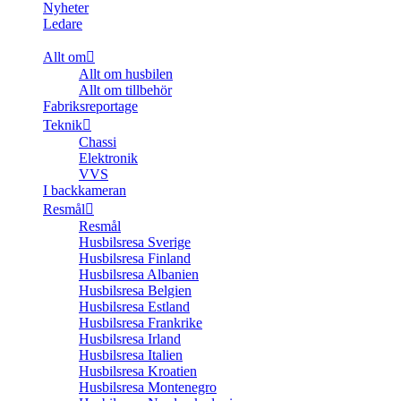
Nyheter
Ledare
Allt om
Allt om husbilen
Allt om tillbehör
Fabriksreportage
Teknik
Chassi
Elektronik
VVS
I backkameran
Resmål
Resmål
Husbilsresa Sverige
Husbilsresa Finland
Husbilsresa Albanien
Husbilsresa Belgien
Husbilsresa Estland
Husbilsresa Frankrike
Husbilsresa Irland
Husbilsresa Italien
Husbilsresa Kroatien
Husbilsresa Montenegro