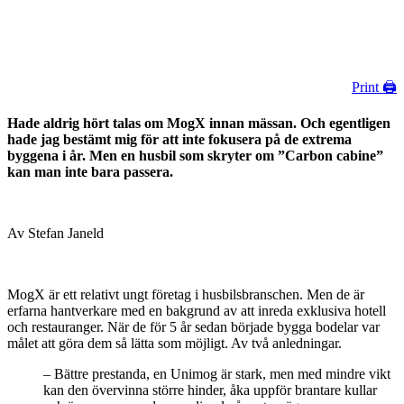
Print 🖨
Hade aldrig hört talas om MogX innan mässan. Och egentligen
hade jag bestämt mig för att inte fokusera på de extrema
byggena i år. Men en husbil som skryter om ”Carbon cabine”
kan man inte bara passera.
Av Stefan Janeld
MogX är ett relativt ungt företag i husbilsbranschen. Men de är
erfarna hantverkare med en bakgrund av att inreda exklusiva hotell
och restauranger. När de för 5 år sedan började bygga bodelar var
målet att göra dem så lätta som möjligt. Av två anledningar.
– Bättre prestanda, en Unimog är stark, men med mindre vikt
kan den övervinna större hinder, åka uppför brantare kullar