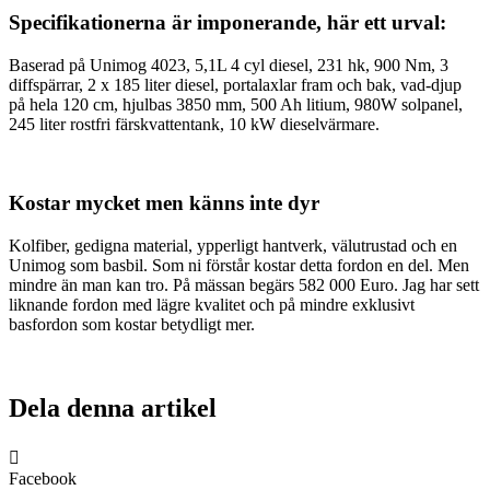
Specifikationerna är imponerande, här ett urval:
Baserad på Unimog 4023, 5,1L 4 cyl diesel, 231 hk, 900 Nm, 3
diffspärrar, 2 x 185 liter diesel, portalaxlar fram och bak, vad-djup
på hela 120 cm, hjulbas 3850 mm, 500 Ah litium, 980W solpanel,
245 liter rostfri färskvattentank, 10 kW dieselvärmare.
Kostar mycket men känns inte dyr
Kolfiber, gedigna material, ypperligt hantverk, välutrustad och en
Unimog som basbil. Som ni förstår kostar detta fordon en del. Men
mindre än man kan tro. På mässan begärs 582 000 Euro. Jag har sett
liknande fordon med lägre kvalitet och på mindre exklusivt
basfordon som kostar betydligt mer.
Dela denna artikel
Facebook