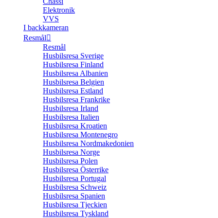
Chassi
Elektronik
VVS
I backkameran
Resmål
Resmål
Husbilsresa Sverige
Husbilsresa Finland
Husbilsresa Albanien
Husbilsresa Belgien
Husbilsresa Estland
Husbilsresa Frankrike
Husbilsresa Irland
Husbilsresa Italien
Husbilsresa Kroatien
Husbilsresa Montenegro
Husbilsresa Nordmakedonien
Husbilsresa Norge
Husbilsresa Polen
Husbilsresa Österrike
Husbilsresa Portugal
Husbilsresa Schweiz
Husbilsresa Spanien
Husbilsresa Tjeckien
Husbilsresa Tyskland