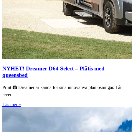
NYHET! Dreamer D64 Select – Plåtis med
queensbed
Print 🖨 Dreamer är kända för sina innovativa planlösningar. I år
lever
Läs mer »