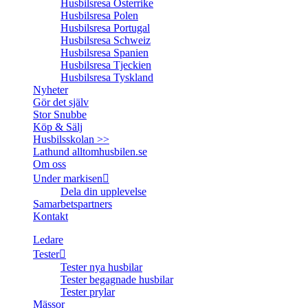
Husbilsresa Österrike
Husbilsresa Polen
Husbilsresa Portugal
Husbilsresa Schweiz
Husbilsresa Spanien
Husbilsresa Tjeckien
Husbilsresa Tyskland
Nyheter
Gör det själv
Stor Snubbe
Köp & Sälj
Husbilsskolan >>
Lathund alltomhusbilen.se
Om oss
Under markisen
Dela din upplevelse
Samarbetspartners
Kontakt
Ledare
Tester
Tester nya husbilar
Tester begagnade husbilar
Tester prylar
Mässor