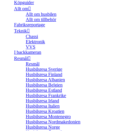
Köpguider
Allt om
Allt om husbilen
Allt om tillbehör
Fabriksreportage
Teknik
Chassi
Elektronik
VVS
I backkameran
Resmål
Resmål
Husbilsresa Sverige
Husbilsresa Finland
Husbilsresa Albanien
Husbilsresa Belgien
Husbilsresa Estland
Husbilsresa Frankrike
Husbilsresa Irland
Husbilsresa Italien
Husbilsresa Kroatien
Husbilsresa Montenegro
Husbilsresa Nordmakedonien
Husbilsresa Norge