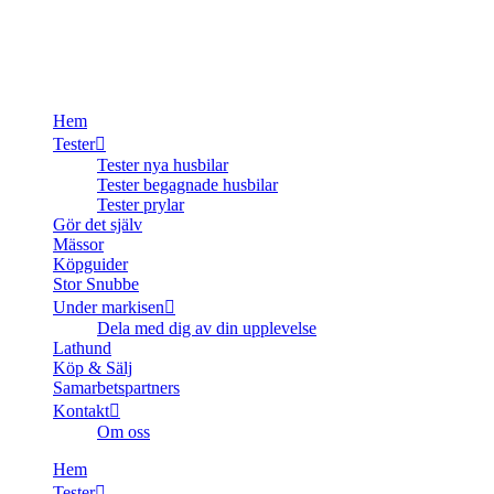
Hem
Tester
Tester nya husbilar
Tester begagnade husbilar
Tester prylar
Gör det själv
Mässor
Köpguider
Stor Snubbe
Under markisen
Dela med dig av din upplevelse
Lathund
Köp & Sälj
Samarbetspartners
Kontakt
Om oss
Hem
Tester