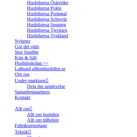
Husbilsresa Österrike
Husbilsresa Polen
Husbilsresa Portugal
Husbilsresa Schweiz
Husbilsresa Spanien
Husbilsresa Tjeckien
Husbilsresa Tyskland
Nyheter
Gör det själv
Stor Snubbe
Köp & Sälj
Husbilsskolan >>
Lathund alltomhusbilen.se
Om oss
Under markisen
Dela din upplevelse
Samarbetspartners
Kontakt
Allt om
Allt om husbilen
Allt om tillbehör
Fabriksreportage
Teknik