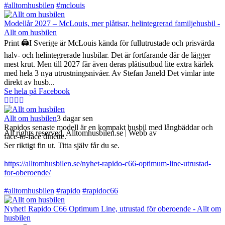
#alltomhusbilen
#mclouis
Modellår 2027 – McLouis, mer plåtisar, helintegrerad familjehusbil -
Allt om husbilen
Print 🖨I Sverige är McLouis kända för fullutrustade och prisvärda
halv- och helintegrerade husbilar. Det är fortfarande där de lägger
mest krut. Men till 2027 får även deras plåtisutbud lite extra kärlek
med hela 3 nya utrustningsnivåer. Av Stefan Janeld Det vimlar inte
direkt av husb...
Se hela på Facebook
Allt om husbilen
3 dagar sen
Rapidos senaste modell är en kompakt husbil med långbäddar och
All rights reserved, Alltomhusbilen.se | Webb av
Bravo Webbyrå
face-to-face dinette.
Ser riktigt fin ut. Titta själv får du se.
https://alltomhusbilen.se/nyhet-rapido-c66-optimum-line-utrustad-
for-oberoende/
#alltomhusbilen
#rapido
#rapidoc66
Nyhet! Rapido C66 Optimum Line, utrustad för oberoende - Allt om
husbilen