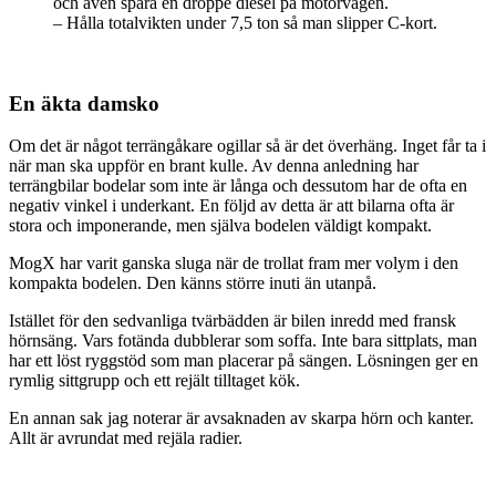
och även spara en droppe diesel på motorvägen.
– Hålla totalvikten under 7,5 ton så man slipper C-kort.
En äkta damsko
Om det är något terrängåkare ogillar så är det överhäng. Inget får ta i
när man ska uppför en brant kulle. Av denna anledning har
terrängbilar bodelar som inte är långa och dessutom har de ofta en
negativ vinkel i underkant. En följd av detta är att bilarna ofta är
stora och imponerande, men själva bodelen väldigt kompakt.
MogX har varit ganska sluga när de trollat fram mer volym i den
kompakta bodelen. Den känns större inuti än utanpå.
Istället för den sedvanliga tvärbädden är bilen inredd med fransk
hörnsäng. Vars fotända dubblerar som soffa. Inte bara sittplats, man
har ett löst ryggstöd som man placerar på sängen. Lösningen ger en
rymlig sittgrupp och ett rejält tilltaget kök.
En annan sak jag noterar är avsaknaden av skarpa hörn och kanter.
Allt är avrundat med rejäla radier.