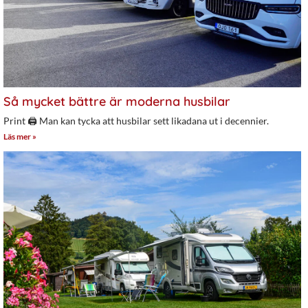
Så mycket bättre är moderna husbilar
Print 🖨 Man kan tycka att husbilar sett likadana ut i decennier.
Läs mer »