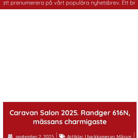
 prenumerera på vårt populära nyhetsbrev. Ett bra sätt 
.
Caravan Salon 2025. Randger 616N,
mässans charmigaste
september 2, 2025
Artiklar
,
I backkameran
,
Mässor