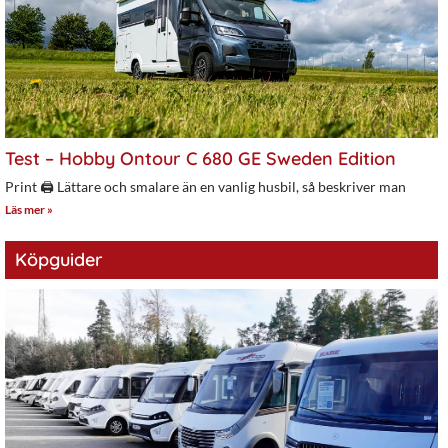
Test – Hobby Ontour C 680 GE Sweden Edition
Print 🖨 Lättare och smalare än en vanlig husbil, så beskriver man
Läs mer »
Köpguider