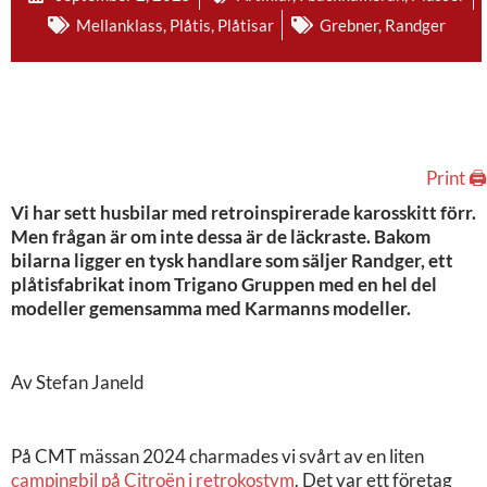
Mellanklass
,
Plåtis
,
Plåtisar
Grebner
,
Randger
Print 🖨
Vi har sett husbilar med retroinspirerade karosskitt förr.
Men frågan är om inte dessa är de läckraste. Bakom
bilarna ligger en tysk handlare som säljer Randger, ett
plåtisfabrikat inom Trigano Gruppen med en hel del
modeller gemensamma med Karmanns modeller.
Av Stefan Janeld
På CMT mässan 2024 charmades vi svårt av en liten
campingbil på Citroën i retrokostym
. Det var ett företag