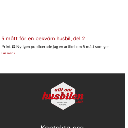
5 mått för en bekväm husbil, del 2
Print 🖨 Nyligen publicerade jag en artikel om 5 mått som ger
Läs mer »
Kontakta oss: