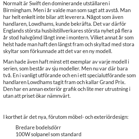
Normalt är Swift den dominerande utställaren i
Birmingham. Men i år valde man som sagt att avstå. Man
har helt enkelt inte bilar att leverera. Något som även
handlaren, Lowdhams, kunde bekräfta. Det var därför
Englands största husbilstillverkares största nyhet på flera
år stod halvgömd långt inne i montern. Vilket annat år som
helst hade man haft den längst fram och skyltad med stora
skyltar som förkunnade att det var en ny modell.
Man hade även haft minst ett exemplar av varje modell i
serien, som består av sju modeller. Men nu var där bara
två. En i vanligt utförande och en i ett specialutförande som
handlaren Lowdhams tagit fram och kallar Grand Prix.
Den har en annan exteriör grafik och lite mer utrustning i
utan att priset ökar nämnvärt.
I korthet är det nya, förutom möbel- och exteriördesign:
Bredare bodelsdörr
100W solpanel som standard