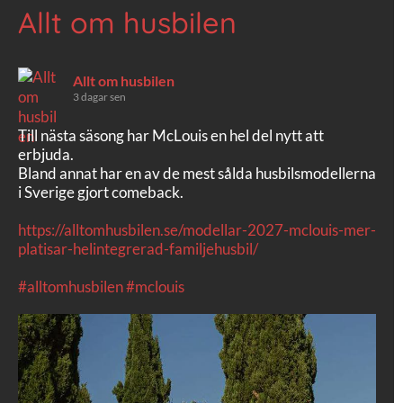
Allt om husbilen
Allt om husbilen
3 dagar sen
Till nästa säsong har McLouis en hel del nytt att
erbjuda.
Bland annat har en av de mest sålda husbilsmodellerna
i Sverige gjort comeback.
https://alltomhusbilen.se/modellar-2027-mclouis-mer-
platisar-helintegrerad-familjehusbil/
#alltomhusbilen
#mclouis