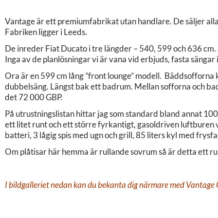
Vantage är ett premiumfabrikat utan handlare. De säljer alla 
Fabriken ligger i Leeds.
De inreder Fiat Ducato i tre längder – 540, 599 och 636 cm. A
Inga av de planlösningar vi är vana vid erbjuds, fasta sängar
Ora är en 599 cm lång ”front lounge” modell. Bäddsofforna k
dubbelsäng. Längst bak ett badrum. Mellan sofforna och bad
det 72 000 GBP.
På utrustningslistan hittar jag som standard bland annat 100W
ett litet runt och ett större fyrkantigt, gasoldriven luftbu
batteri, 3 lågig spis med ugn och grill, 85 liters kyl med frysfa
Om plåtisar här hemma är rullande sovrum så är detta ett rul
I bildgalleriet nedan kan du bekanta dig närmare med Vantage Ora