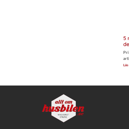
5 
de
Pri
art
Läs