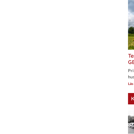
Te
GE
Pri
hus
Läs
K