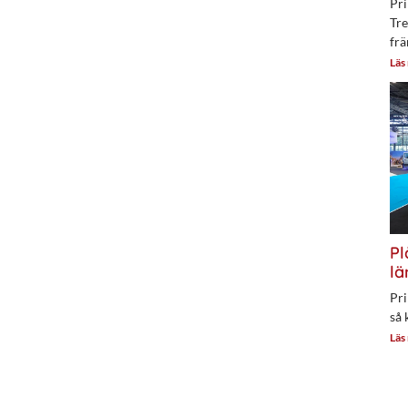
Pri
Tre
frä
Läs
Pl
lä
Pri
så 
Läs