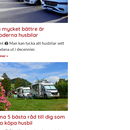
 mycket bättre är
derna husbilar
nt 🖨 Man kan tycka att husbilar sett
adana ut i decennier.
 mer »
na 5 bästa råd till dig som
a köpa husbil