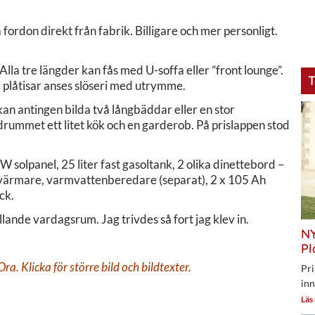
fordon direkt från fabrik. Billigare och mer personligt.
lla tre längder kan fås med U-soffa eller ”front lounge”.
T
 i plåtisar anses slöseri med utrymme.
an antingen bilda två långbäddar eller en stor
rummet ett litet kök och en garderob. På prislappen stod
 solpanel, 25 liter fast gasoltank, 2 olika dinettebord –
ren värmare, varmvattenberedare (separat), 2 x 105 Ah
ck.
lande vardagsrum. Jag trivdes så fort jag klev in.
NY
Pl
. Klicka för större bild och bildtexter.
Pri
inn
Läs