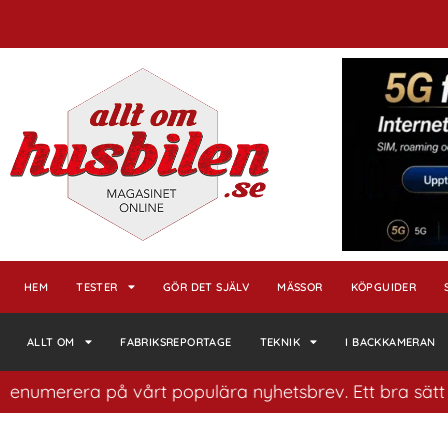
HEM
TESTER
GÖR DET SJÄLV
MÄSSOR
KÖPGUIDER
ALLT OM
FABRIKSREPORTAGE
TEKNIK
I BACKKAMERAN
rera på vårt populära nyhetsbrev. Ett bra sätt att ha k