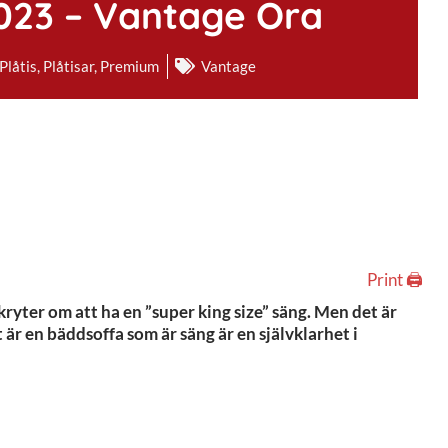
023 – Vantage Ora
Plåtis
,
Plåtisar
,
Premium
Vantage
Print 🖨
kryter om att ha en ”super king size” säng. Men det är
 är en bäddsoffa som är säng är en självklarhet i