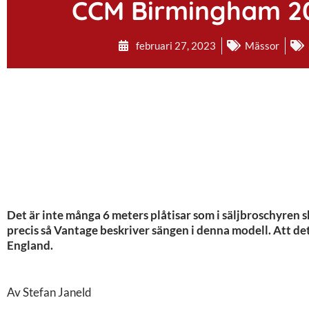
CCM Birmingham 2
februari 27, 2023
Mässor
Det är inte många 6 meters plåtisar som i säljbroschyren s
precis så Vantage beskriver sängen i denna modell. Att det
England.
Av Stefan Janeld