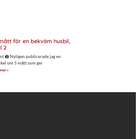
mått för en bekväm husbil,
l 2
nt 🖨 Nyligen publicerade jag en
ikel om 5 mått som ger
 mer »