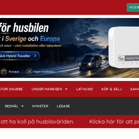
HUS
STOR SNUBBE
UNDER MARKISEN
LATHUND
KÖP & SÄLJ
SAM
RESMÅL
NYHETER
LEDARE
oll på husbilsvärlden.
Klicka här för att prenumer