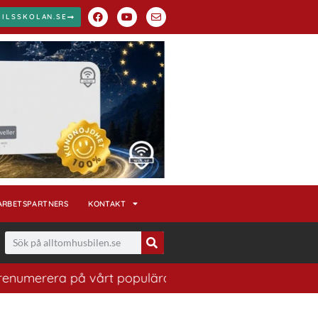
BILSSKOLAN.SE
ARBETSPARTNERS
KONTAKT
era på vårt populära nyhetsbrev. Ett bra sätt att ha ko