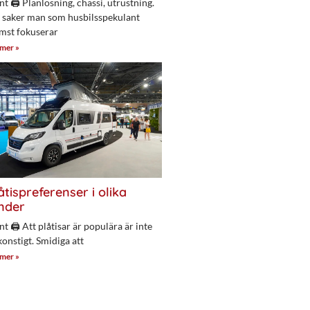
nt 🖨 Planlösning, chassi, utrustning.
 saker man som husbilsspekulant
mst fokuserar
 mer »
åtispreferenser i olika
nder
nt 🖨 Att plåtisar är populära är inte
konstigt. Smidiga att
 mer »