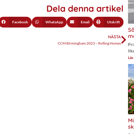
Dela denna artikel
Facebook
WhatsApp
Email
Utskrift
Så
mo
NÄSTA
CCM Birmingham 2023 – Rolling Homes
Pri
lik
Läs
Mi
sk