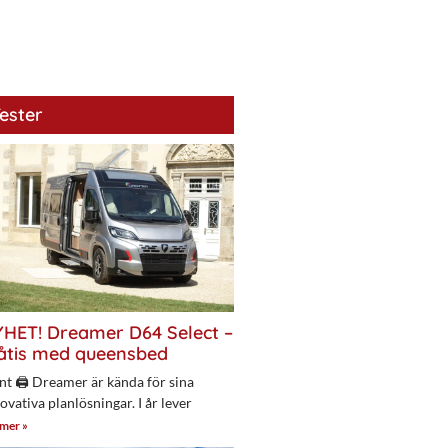
ester
HET! Dreamer D64 Select –
åtis med queensbed
nt 🖨 Dreamer är kända för sina
ovativa planlösningar. I år lever
 mer »