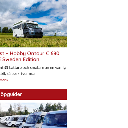
st – Hobby Ontour C 680
 Sweden Edition
nt 🖨 Lättare och smalare än en vanlig
bil, så beskriver man
 mer »
öpguider