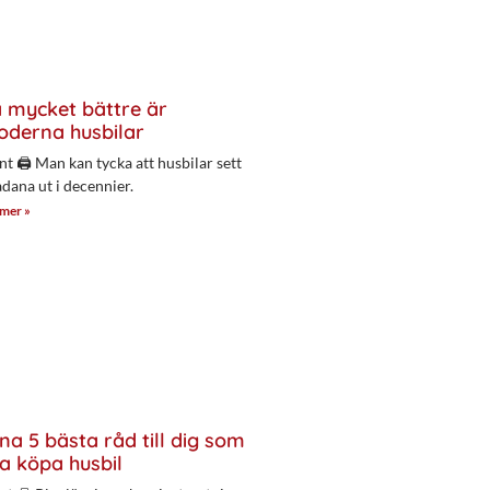
 mycket bättre är
derna husbilar
nt 🖨 Man kan tycka att husbilar sett
adana ut i decennier.
 mer »
na 5 bästa råd till dig som
a köpa husbil