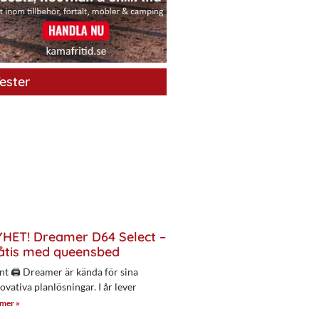
ester
HET! Dreamer D64 Select –
åtis med queensbed
nt 🖨 Dreamer är kända för sina
ovativa planlösningar. I år lever
 mer »