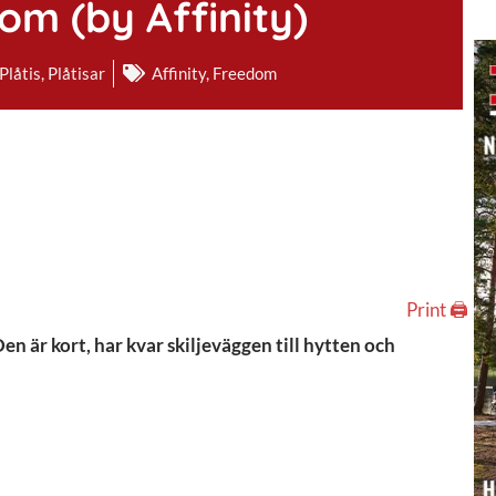
m (by Affinity)
Plåtis
,
Plåtisar
Affinity
,
Freedom
Print 🖨
Den är kort, har kvar skiljeväggen till hytten och