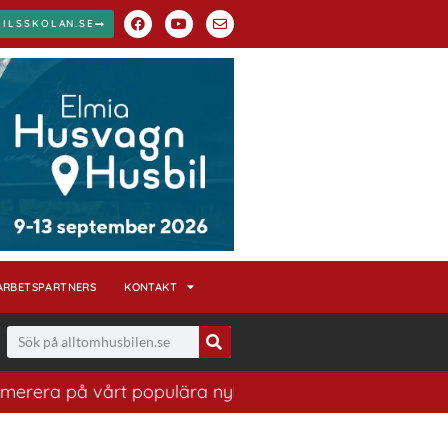
BILSSKOLAN.SE
ARBETSPARTNERS
KONTAKT
 på vårt populära nyhetsbrev. Ett bra sätt att ha koll 