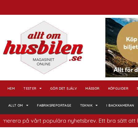
HEM
TESTER
GÖR DET SJÄLV
MÄSSOR
KÖPGUIDER
ALLT OM
FABRIKSREPORTAGE
TEKNIK
I BACKKAMERAN
 på vårt populära nyhetsbrev. Ett bra sätt att ha koll 