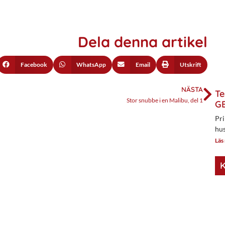
Dela denna artikel
Facebook
WhatsApp
Email
Utskrift
NÄSTA
Te
Stor snubbe i en Malibu, del 1
GE
Pri
hus
Läs
K