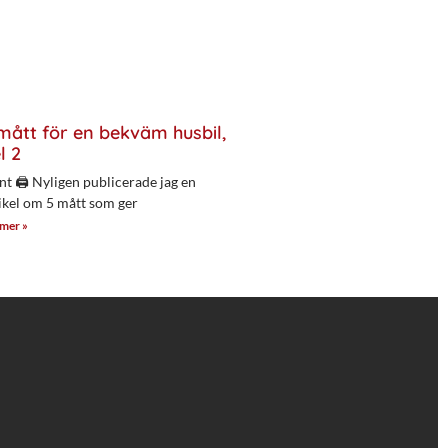
mått för en bekväm husbil,
l 2
nt 🖨 Nyligen publicerade jag en
ikel om 5 mått som ger
 mer »