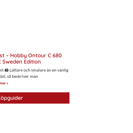
st – Hobby Ontour C 680
 Sweden Edition
nt 🖨 Lättare och smalare än en vanlig
bil, så beskriver man
 mer »
öpguider