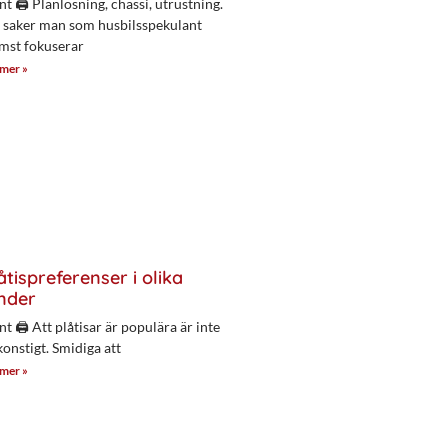
nt 🖨 Planlösning, chassi, utrustning.
 saker man som husbilsspekulant
mst fokuserar
 mer »
åtispreferenser i olika
nder
nt 🖨 Att plåtisar är populära är inte
konstigt. Smidiga att
 mer »