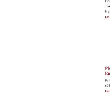
Pri
Tre
frä
Läs
Pl
lä
Pri
så 
Läs