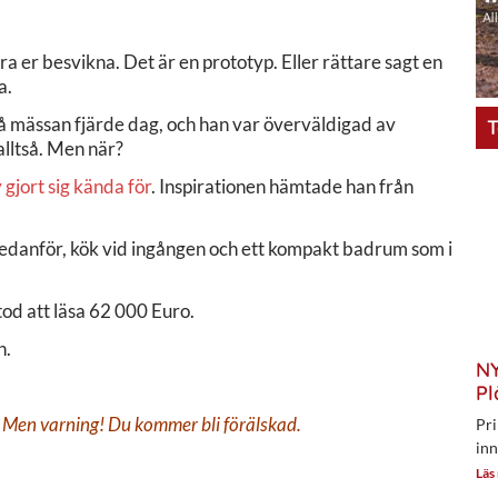
öra er besvikna. Det är en prototyp. Eller rättare sagt en
a.
så mässan fjärde dag, och han var överväldigad av
T
 alltså. Men när?
y gjort sig kända för
. Inspirationen hämtade han från
nedanför, kök vid ingången och ett kompakt badrum som i
stod att läsa 62 000 Euro.
n.
NY
Pl
 Men varning! Du kommer bli förälskad.
Pri
inn
Läs