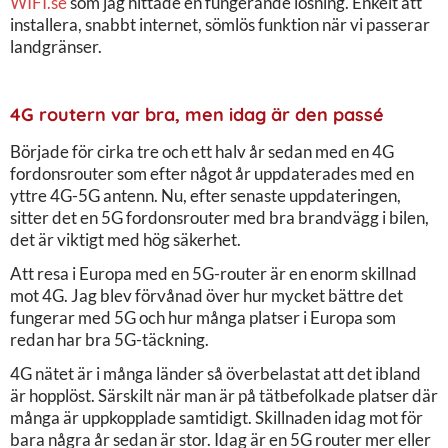
WIFI.se
som jag hittade en fungerande lösning. Enkelt att
installera, snabbt internet, sömlös funktion när vi passerar
landgränser.
4G routern var bra, men idag är den passé
Började för cirka tre och ett halv år sedan med en 4G
fordonsrouter som efter något år uppdaterades med en
yttre 4G-5G antenn. Nu, efter senaste uppdateringen,
sitter det en 5G fordonsrouter med bra brandvägg i bilen,
det är viktigt med hög säkerhet.
Att resa i Europa med en 5G-router är en enorm skillnad
mot 4G. Jag blev förvånad över hur mycket bättre det
fungerar med 5G och hur många platser i Europa som
redan har bra 5G-täckning.
4G nätet är i många länder så överbelastat att det ibland
är hopplöst. Särskilt när man är på tätbefolkade platser där
många är uppkopplade samtidigt. Skillnaden idag mot för
bara några år sedan är stor. Idag är en 5G router mer eller