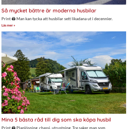
Så mycket bättre är moderna husbilar
Print 🖨 Man kan tycka att husbilar sett likadana ut i decennier.
Läs mer »
Mina 5 bästa råd till dig som ska köpa husbil
Print 🖨 Planlösning, chassi, utrustning. Tre saker man som