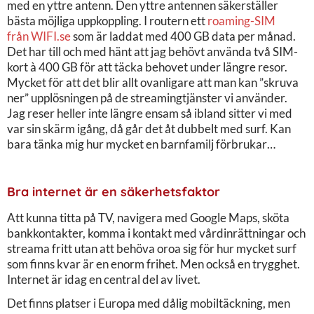
med en yttre antenn. Den yttre antennen säkerställer
bästa möjliga uppkoppling. I routern ett
roaming-SIM
från WIFI.se
som är laddat med 400 GB data per månad.
Det har till och med hänt att jag behövt använda två SIM-
kort à 400 GB för att täcka behovet under längre resor.
Mycket för att det blir allt ovanligare att man kan ”skruva
ner” upplösningen på de streamingtjänster vi använder.
Jag reser heller inte längre ensam så ibland sitter vi med
var sin skärm igång, då går det åt dubbelt med surf. Kan
bara tänka mig hur mycket en barnfamilj förbrukar…
Bra internet är en säkerhetsfaktor
Att kunna titta på TV, navigera med Google Maps, sköta
bankkontakter, komma i kontakt med vårdinrättningar och
streama fritt utan att behöva oroa sig för hur mycket surf
som finns kvar är en enorm frihet. Men också en trygghet.
Internet är idag en central del av livet.
Det finns platser i Europa med dålig mobiltäckning, men