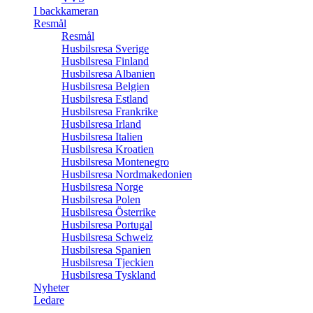
I backkameran
Resmål
Resmål
Husbilsresa Sverige
Husbilsresa Finland
Husbilsresa Albanien
Husbilsresa Belgien
Husbilsresa Estland
Husbilsresa Frankrike
Husbilsresa Irland
Husbilsresa Italien
Husbilsresa Kroatien
Husbilsresa Montenegro
Husbilsresa Nordmakedonien
Husbilsresa Norge
Husbilsresa Polen
Husbilsresa Österrike
Husbilsresa Portugal
Husbilsresa Schweiz
Husbilsresa Spanien
Husbilsresa Tjeckien
Husbilsresa Tyskland
Nyheter
Ledare