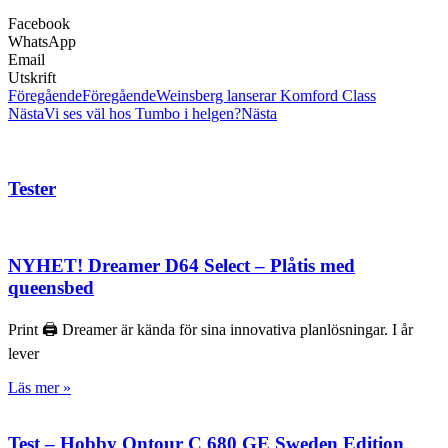
Facebook
WhatsApp
Email
Utskrift
Föregående
Föregående
Weinsberg lanserar Komford Class
Nästa
Vi ses väl hos Tumbo i helgen?
Nästa
Tester
NYHET! Dreamer D64 Select – Plåtis med
queensbed
Print 🖨 Dreamer är kända för sina innovativa planlösningar. I år
lever
Läs mer »
Test – Hobby Ontour C 680 GE Sweden Edition