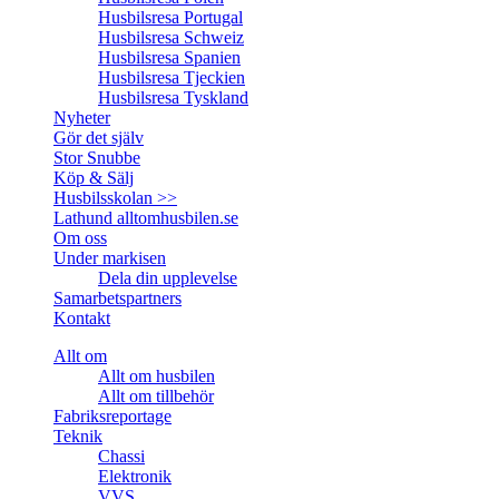
Husbilsresa Portugal
Husbilsresa Schweiz
Husbilsresa Spanien
Husbilsresa Tjeckien
Husbilsresa Tyskland
Nyheter
Gör det själv
Stor Snubbe
Köp & Sälj
Husbilsskolan >>
Lathund alltomhusbilen.se
Om oss
Under markisen
Dela din upplevelse
Samarbetspartners
Kontakt
Allt om
Allt om husbilen
Allt om tillbehör
Fabriksreportage
Teknik
Chassi
Elektronik
VVS