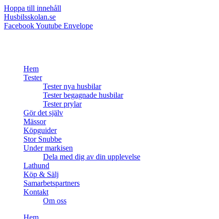
Hoppa till innehåll
Husbilsskolan.se
Facebook
Youtube
Envelope
Hem
Tester
Tester nya husbilar
Tester begagnade husbilar
Tester prylar
Gör det själv
Mässor
Köpguider
Stor Snubbe
Under markisen
Dela med dig av din upplevelse
Lathund
Köp & Sälj
Samarbetspartners
Kontakt
Om oss
Hem