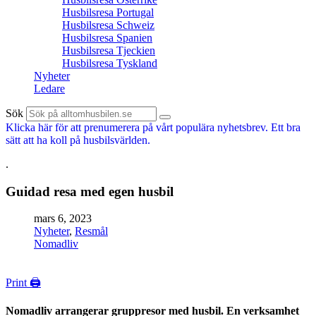
Husbilsresa Portugal
Husbilsresa Schweiz
Husbilsresa Spanien
Husbilsresa Tjeckien
Husbilsresa Tyskland
Nyheter
Ledare
Sök
Klicka här för att prenumerera på vårt populära nyhetsbrev. Ett bra
sätt att ha koll på husbilsvärlden.
.
Guidad resa med egen husbil
mars 6, 2023
Nyheter
,
Resmål
Nomadliv
Print 🖨
Nomadliv arrangerar gruppresor med husbil. En verksamhet