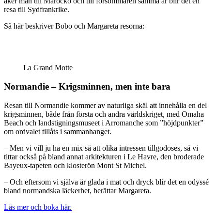
åker man till Marocko och till försommaren samma år blir det en
resa till Sydfrankrike.
Så här beskriver Bobo och Margareta resorna:
La Grand Motte
Normandie – Krigsminnen, men inte bara
Resan till Normandie kommer av naturliga skäl att innehålla en del
krigsminnen, både från första och andra världskriget, med Omaha
Beach och landstigningsmuseet i Arromanche som ”höjdpunkter”
om ordvalet tillåts i sammanhanget.
– Men vi vill ju ha en mix så att olika intressen tillgodoses, så vi
tittar också på bland annat arkitekturen i Le Havre, den broderade
Bayeux-tapeten och klosterön Mont St Michel.
– Och eftersom vi själva är glada i mat och dryck blir det en odyssé
bland normandska läckerhet, berättar Margareta.
Läs mer och boka här.