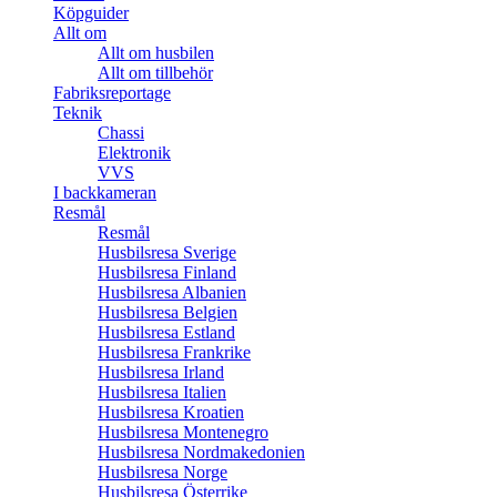
Köpguider
Allt om
Allt om husbilen
Allt om tillbehör
Fabriksreportage
Teknik
Chassi
Elektronik
VVS
I backkameran
Resmål
Resmål
Husbilsresa Sverige
Husbilsresa Finland
Husbilsresa Albanien
Husbilsresa Belgien
Husbilsresa Estland
Husbilsresa Frankrike
Husbilsresa Irland
Husbilsresa Italien
Husbilsresa Kroatien
Husbilsresa Montenegro
Husbilsresa Nordmakedonien
Husbilsresa Norge
Husbilsresa Österrike