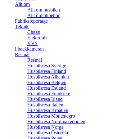
Allt om
Allt om husbilen
Allt om tillbehör
Fabriksreportage
Teknik
Chassi
Elektronik
VVS
I backkameran
Resmål
Resmål
Husbilsresa Sverige
Husbilsresa Finland
Husbilsresa Albanien
Husbilsresa Belgien
Husbilsresa Estland
Husbilsresa Frankrike
Husbilsresa Irland
Husbilsresa Italien
Husbilsresa Kroatien
Husbilsresa Montenegro
Husbilsresa Nordmakedonien
Husbilsresa Norge
Husbilsresa Österrike
Husbilsresa Polen