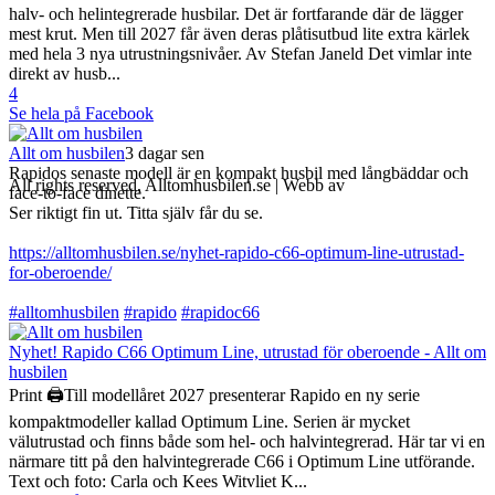
halv- och helintegrerade husbilar. Det är fortfarande där de lägger
mest krut. Men till 2027 får även deras plåtisutbud lite extra kärlek
med hela 3 nya utrustningsnivåer. Av Stefan Janeld Det vimlar inte
direkt av husb...
4
Se hela på Facebook
Allt om husbilen
3 dagar sen
Rapidos senaste modell är en kompakt husbil med långbäddar och
All rights reserved, Alltomhusbilen.se | Webb av
Bravo Webbyrå
face-to-face dinette.
Ser riktigt fin ut. Titta själv får du se.
https://alltomhusbilen.se/nyhet-rapido-c66-optimum-line-utrustad-
for-oberoende/
#alltomhusbilen
#rapido
#rapidoc66
Nyhet! Rapido C66 Optimum Line, utrustad för oberoende - Allt om
husbilen
Print 🖨Till modellåret 2027 presenterar Rapido en ny serie
kompaktmodeller kallad Optimum Line. Serien är mycket
välutrustad och finns både som hel- och halvintegrerad. Här tar vi en
närmare titt på den halvintegrerade C66 i Optimum Line utförande.
Text och foto: Carla och Kees Witvliet K...