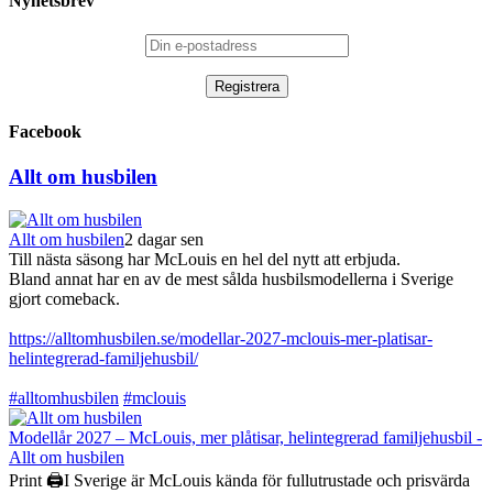
Nyhetsbrev
Facebook
Allt om husbilen
Allt om husbilen
2 dagar sen
Till nästa säsong har McLouis en hel del nytt att erbjuda.
Bland annat har en av de mest sålda husbilsmodellerna i Sverige
gjort comeback.
https://alltomhusbilen.se/modellar-2027-mclouis-mer-platisar-
helintegrerad-familjehusbil/
#alltomhusbilen
#mclouis
Modellår 2027 – McLouis, mer plåtisar, helintegrerad familjehusbil -
Allt om husbilen
Print 🖨I Sverige är McLouis kända för fullutrustade och prisvärda