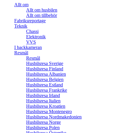
Allt om
Allt om husbilen
Allt om tillbehör
Fabriksreportage
Teknik
Chassi
Elektronik
VVS
I backkameran
Resmål
Resmål
Husbilsresa Sverige
Husbilsresa Finland
Husbilsresa Albanien
Husbilsresa Belgien
Husbilsresa Estland
Husbilsresa Frankrike
Husbilsresa Irland
Husbilsresa Italien
Husbilsresa Kroatien
Husbilsresa Montenegro
Husbilsresa Nordmakedonien
Husbilsresa Norge
Husbilsresa Polen
Husbilsresa Österrike