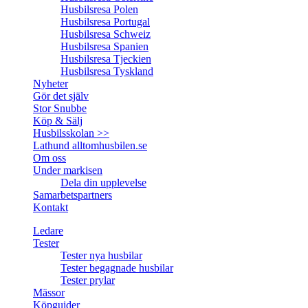
Husbilsresa Polen
Husbilsresa Portugal
Husbilsresa Schweiz
Husbilsresa Spanien
Husbilsresa Tjeckien
Husbilsresa Tyskland
Nyheter
Gör det själv
Stor Snubbe
Köp & Sälj
Husbilsskolan >>
Lathund alltomhusbilen.se
Om oss
Under markisen
Dela din upplevelse
Samarbetspartners
Kontakt
Ledare
Tester
Tester nya husbilar
Tester begagnade husbilar
Tester prylar
Mässor
Köpguider