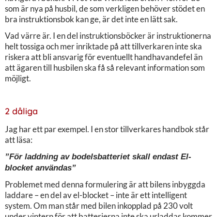
som är nya på husbil, de som verkligen behöver stödet en
bra instruktionsbok kan ge, är det inte en lätt sak.
Vad värre är. I en del instruktionsböcker är instruktionerna
helt tossiga och mer inriktade på att tillverkaren inte ska
riskera att bli ansvarig för eventuellt handhavandefel än
att ägaren till husbilen ska få så relevant information som
möjligt.
2 dåliga
Jag har ett par exempel. I en stor tillverkares handbok står
att läsa:
”För laddning av bodelsbatteriet skall endast El-
blocket användas”
Problemet med denna formulering är att bilens inbyggda
laddare – en del av el-blocket – inte är ett intelligent
system. Om man står med bilen inkopplad på 230 volt
under vintern för att batterierna inte ska urladdas kommer