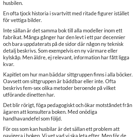
husbilen.
En ofta tjock historia i svartvitt med ritade figurer istället
för vettiga bilder.
Inte sällan är det samma bok till alla modeller inom ett
fabrikat. Många gånger har den levt i ett par decennier
och bara uppdaterats på de sidor där någon ny teknisk
detalj beskrivs. Som exempelvis en ny värmare eller
kylskåp. Men äldre, ej relevant, information har fått ligga
kvar.
Kapitlet om hur man bäddar sittgruppen finns i alla böcker.
Oavsett om sittgruppen är bäddbar eller inte. Ofta
beskrivs fem-sex olika metoder beroende på vilket
utförande dinetten har.
Det blir rörigt, föga pedagogiskt och ökar motståndet från
ägaren att konsultera boken. Med onödiga
handhavandefel som följd.
För oss som kan husbilar är det sällan ett problem att
navigera i boken. Vi vet vad vi ska leta efter. Men för de