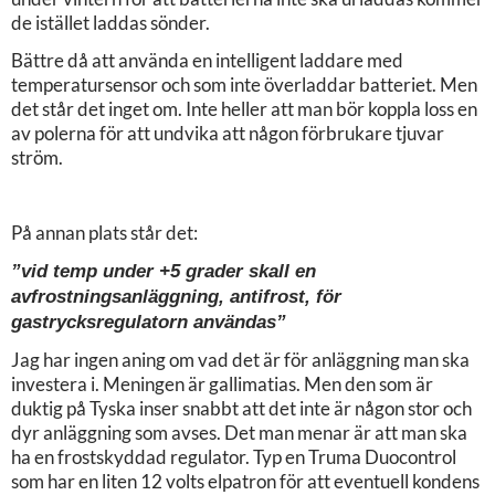
de istället laddas sönder.
Bättre då att använda en intelligent laddare med
temperatursensor och som inte överladdar batteriet. Men
det står det inget om. Inte heller att man bör koppla loss en
av polerna för att undvika att någon förbrukare tjuvar
ström.
På annan plats står det:
”vid temp under +5 grader skall en
avfrostningsanläggning, antifrost, för
gastrycksregulatorn användas”
Jag har ingen aning om vad det är för anläggning man ska
investera i. Meningen är gallimatias. Men den som är
duktig på Tyska inser snabbt att det inte är någon stor och
dyr anläggning som avses. Det man menar är att man ska
ha en frostskyddad regulator. Typ en Truma Duocontrol
som har en liten 12 volts elpatron för att eventuell kondens