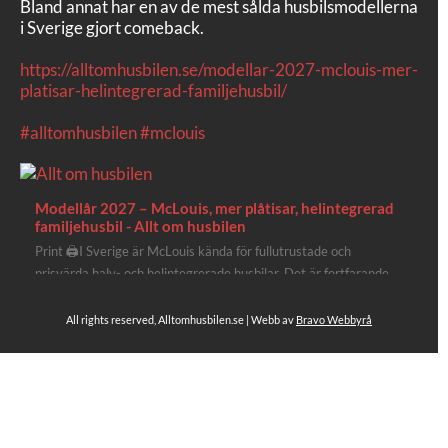
Bland annat har en av de mest sålda husbilsmodellerna
i Sverige gjort comeback.
https://alltomhusbilen.se/modellar-2027-mclouis-mer-
platisar-helintegrerad-familjehusbil/
#alltomhusbilen
#mclouis
Modellår 2027 – McLouis, mer plåtisar, helintegrerad
familjehusbil - Allt om husbilen
Print 🖨I Sverige är McLouis kända för fullutrustade och
prisvärda halv- och helintegrerade husbilar. Det är fortfarande
där de lägger mest krut. Men till 2027 får även deras
plåtisutbud lite extra kärlek med hela 3 nya utrustningsnivåer.
All rights reserved, Alltomhusbilen.se | Webb av
Bravo Webbyrå
Av Stefan Janeld Det vimlar inte direkt av husb...
8
Se hela på Facebook
Allt om husbilen