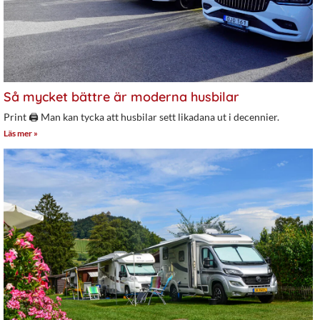
Så mycket bättre är moderna husbilar
Print 🖨 Man kan tycka att husbilar sett likadana ut i decennier.
Läs mer »