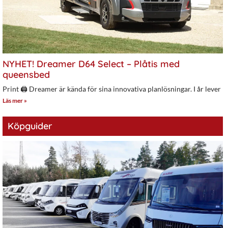
NYHET! Dreamer D64 Select – Plåtis med
queensbed
Print 🖨 Dreamer är kända för sina innovativa planlösningar. I år lever
Läs mer »
Köpguider