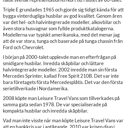
Triple E grundades 1965 och gjorde sig tidigt kända för att
bygga vinterdugliga husbilar av god kvalitet. Genom åren
var det hel- och halvintegrerade modeller, alkovbilar och
även stora husvagnar som fyllde produktkatalogerna.
Modellerna var typiskt amerikanska, med det menar jag
att de var stora, tunga och baserade på tunga chassin från
Ford och Chevrolet.
I början på 2000-talet upplevde man en efterfrågan på
smidigare husbilar. Inredda skåpbilar och lättare
halvintegrerade modeller. 2002 inredde man sin första
Mercedes Sprinter, kallad Free Spirit 210B. Det var inte
bara företagets första Mercedesplåtis. Det var den första
serietillverkade i Nordamerika.
2008 köpte man Leisure Travel Vans som tillverkades på
samma gata sedan 1978. De var specialiserade på
kompakta husbilar och inredda skåpbilar.
Vad man inte visste när man köpte Leisure Travel Vans var
att en bankkris var i antågande. 2010 var krisen djup i