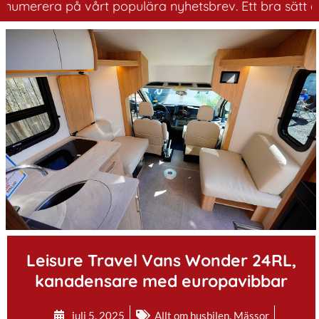
erera på vårt populära nyhetsbrev. Ett bra sätt att ha 
.
Leisure Travel Vans Wonder 24RL,
kanadensare med europavibbar
juli 5, 2025
Allt om husbilen
,
Mässor