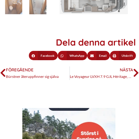
Dela denna artikel
Facebook
WhatsApp
Email
Utskrift
FÖREGÅENDE
NÄSTA
Bürstner återuppfinner sig själva
Le Voyageur LVXH 7.9 GJL Héritage, byggd för lyxig fricamping