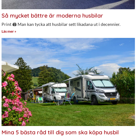
Så mycket bättre är moderna husbilar
Print 🖨 Man kan tycka att husbilar sett likadana ut i decennier.
Läs mer »
Mina 5 bästa råd till dig som ska köpa husbil