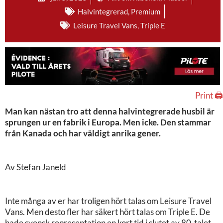
Halvintegrerad
,
Premium
Leisure Travel Vans
,
Triple E
Print 🖨
Man kan nästan tro att denna halvintegrerade husbil är
sprungen ur en fabrik i Europa. Men icke. Den stammar
från Kanada och har väldigt anrika gener.
Av Stefan Janeld
Inte många av er har troligen hört talas om Leisure Travel
Vans. Men desto fler har säkert hört talas om Triple E. De
hade svensk representation en kort tid i slutet av 80-talet.