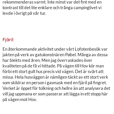
rekommenderas varmt. Inte minst var det fint med en
kontrast till det lite enklare och trånga campinglivet vi
levde i övrigt på vår tur.
Fjäril
En återkommande aktivitet under vårt Lofotenbesök var
jakten på verk av gatukonstnären Pøbel. Många av dessa
har blekts med åren. Men jag överraskades över
kvaliteten på de få vi hittade. På vägen till Hov kör man
förbi ett stort gult hus precis vid vägen. Det är svårt att
missa. Hela husväggen är nämligen täckt av ett stort verk
som skildrar en person i gasmask med en fjäril på fingret.
Verket är öppet för tolkning och hellre än att analysera det
vill jag uppmana er som passerar att lägga in ett stopp här
på vägen mot Hov.