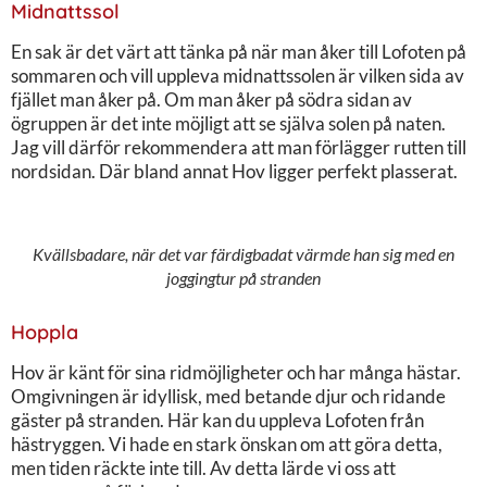
Midnattssol
En sak är det värt att tänka på när man åker till Lofoten på
sommaren och vill uppleva midnattssolen är vilken sida av
fjället man åker på. Om man åker på södra sidan av
ögruppen är det inte möjligt att se själva solen på naten.
Jag vill därför rekommendera att man förlägger rutten till
nordsidan. Där bland annat Hov ligger perfekt plasserat.
Kvällsbadare, när det var färdigbadat värmde han sig med en
joggingtur på stranden
Hoppla
Hov är känt för sina ridmöjligheter och har många hästar.
Omgivningen är idyllisk, med betande djur och ridande
gäster på stranden. Här kan du uppleva Lofoten från
hästryggen. Vi hade en stark önskan om att göra detta,
men tiden räckte inte till. Av detta lärde vi oss att