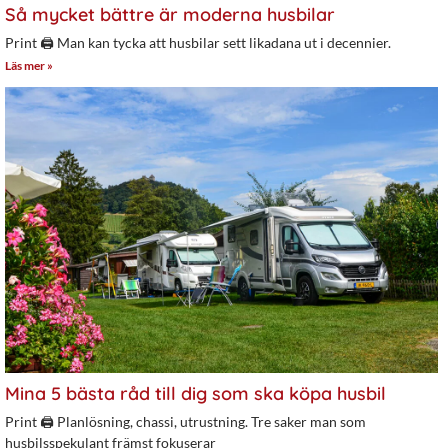
Så mycket bättre är moderna husbilar
Print 🖨 Man kan tycka att husbilar sett likadana ut i decennier.
Läs mer »
Mina 5 bästa råd till dig som ska köpa husbil
Print 🖨 Planlösning, chassi, utrustning. Tre saker man som
husbilsspekulant främst fokuserar