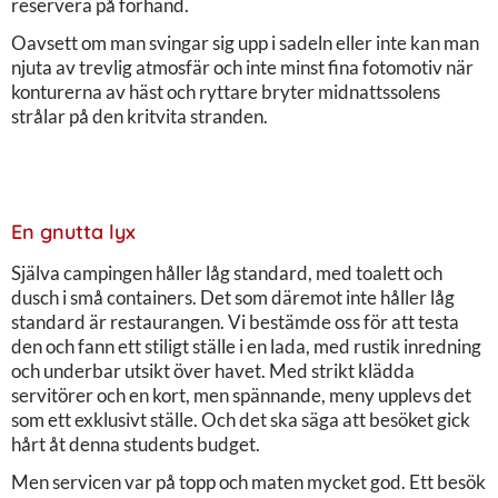
reservera på förhand.
Oavsett om man svingar sig upp i sadeln eller inte kan man
njuta av trevlig atmosfär och inte minst fina fotomotiv när
konturerna av häst och ryttare bryter midnattssolens
strålar på den kritvita stranden.
En gnutta lyx
Själva campingen håller låg standard, med toalett och
dusch i små containers. Det som däremot inte håller låg
standard är restaurangen. Vi bestämde oss för att testa
den och fann ett stiligt ställe i en lada, med rustik inredning
och underbar utsikt över havet. Med strikt klädda
servitörer och en kort, men spännande, meny upplevs det
som ett exklusivt ställe. Och det ska säga att besöket gick
hårt åt denna students budget.
Men servicen var på topp och maten mycket god. Ett besök