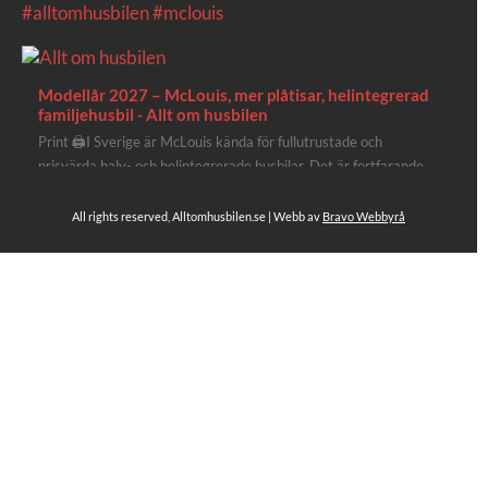
#alltomhusbilen
#mclouis
Modellår 2027 – McLouis, mer plåtisar, helintegrerad
familjehusbil - Allt om husbilen
Print 🖨I Sverige är McLouis kända för fullutrustade och
prisvärda halv- och helintegrerade husbilar. Det är fortfarande
där de lägger mest krut. Men till 2027 får även deras
plåtisutbud lite extra kärlek med hela 3 nya utrustningsnivåer.
All rights reserved, Alltomhusbilen.se | Webb av
Bravo Webbyrå
Av Stefan Janeld Det vimlar inte direkt av husb...
4
Se hela på Facebook
Allt om husbilen
4 dagar sen
Rapidos senaste modell är en kompakt husbil med
långbäddar och face-to-face dinette.
Ser riktigt fin ut. Titta själv får du se.