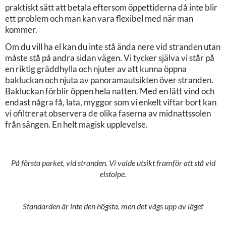
praktiskt sätt att betala eftersom öppettiderna då inte blir
ett problem och man kan vara flexibel med när man
kommer.
Om du vill ha el kan du inte stå ända nere vid stranden utan
måste stå på andra sidan vägen. Vi tycker själva vi står på
en riktig gräddhylla och njuter av att kunna öppna
bakluckan och njuta av panoramautsikten över stranden.
Bakluckan förblir öppen hela natten. Med en lätt vind och
endast några få, lata, myggor som vi enkelt viftar bort kan
vi ofiltrerat observera de olika faserna av midnattssolen
från sängen. En helt magisk upplevelse.
På första parket, vid stranden. Vi valde utsikt framför att stå vid
elstolpe.
Standarden är inte den högsta, men det vägs upp av läget