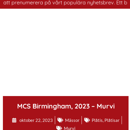
att prenumerera på vårt populära nyhetsbrev. Ett bra sä
.
MCS Birmingham, 2023 – Murvi
oktober 22, 2023
Mässor
Plåtis
,
Plåtisar
Murvi