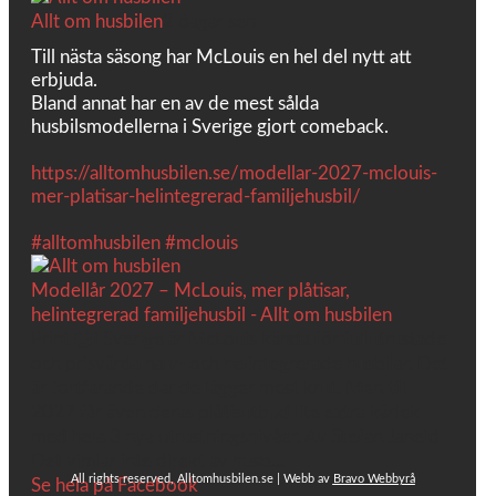
Allt om husbilen
2 dagar sen
Till nästa säsong har McLouis en hel del nytt att
erbjuda.
Bland annat har en av de mest sålda
husbilsmodellerna i Sverige gjort comeback.
https://alltomhusbilen.se/modellar-2027-mclouis-
mer-platisar-helintegrerad-familjehusbil/
#alltomhusbilen
#mclouis
Modellår 2027 – McLouis, mer plåtisar,
helintegrerad familjehusbil - Allt om husbilen
Print 🖨I Sverige är McLouis kända för fullutrustade
och prisvärda halv- och helintegrerade husbilar. Det
är fortfarande där de lägger mest krut. Men till
2027 får även deras plåtisutbud lite extra kärlek
med hela 3 nya utrustningsnivåer. Av Stefan Janeld
Det vimlar inte direkt av husb...
All rights reserved, Alltomhusbilen.se | Webb av
Bravo Webbyrå
Se hela på Facebook