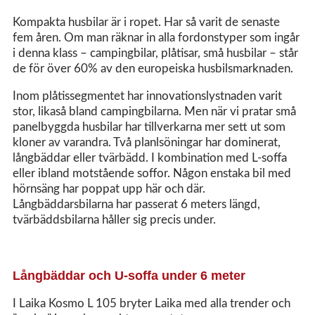
Kompakta husbilar är i ropet. Har så varit de senaste
fem åren. Om man räknar in alla fordonstyper som ingår
i denna klass – campingbilar, plåtisar, små husbilar – står
de för över 60% av den europeiska husbilsmarknaden.
Inom plåtissegmentet har innovationslystnaden varit
stor, likaså bland campingbilarna. Men när vi pratar små
panelbyggda husbilar har tillverkarna mer sett ut som
kloner av varandra. Två planlsöningar har dominerat,
långbäddar eller tvärbädd. I kombination med L-soffa
eller ibland motstående soffor. Någon enstaka bil med
hörnsäng har poppat upp här och där.
Långbäddarsbilarna har passerat 6 meters längd,
tvärbäddsbilarna håller sig precis under.
Långbäddar och U-soffa under 6 meter
I Laika Kosmo L 105 bryter Laika med alla trender och