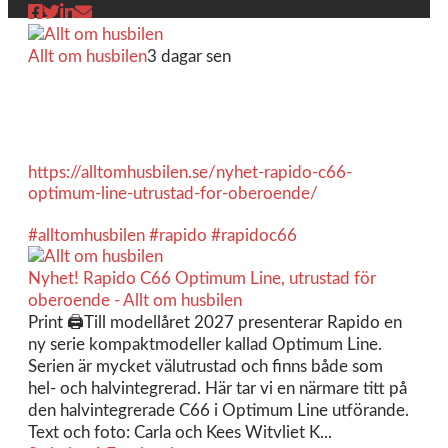
Allt om husbilen
3 dagar sen
Rapidos senaste modell är en kompakt husbil med
långbäddar och face-to-face dinette.
Ser riktigt fin ut. Titta själv får du se.
https://alltomhusbilen.se/nyhet-rapido-c66-
optimum-line-utrustad-for-oberoende/
#alltomhusbilen
#rapido
#rapidoc66
Nyhet! Rapido C66 Optimum Line, utrustad för
oberoende - Allt om husbilen
Print 🖨Till modellåret 2027 presenterar Rapido en
ny serie kompaktmodeller kallad Optimum Line.
Serien är mycket välutrustad och finns både som
hel- och halvintegrerad. Här tar vi en närmare titt på
den halvintegrerade C66 i Optimum Line utförande.
Text och foto: Carla och Kees Witvliet K...