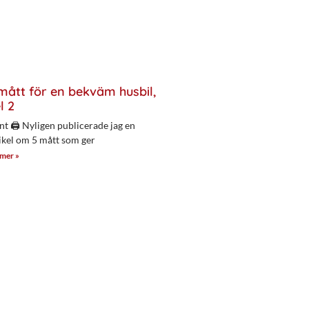
mått för en bekväm husbil,
l 2
nt 🖨 Nyligen publicerade jag en
ikel om 5 mått som ger
 mer »