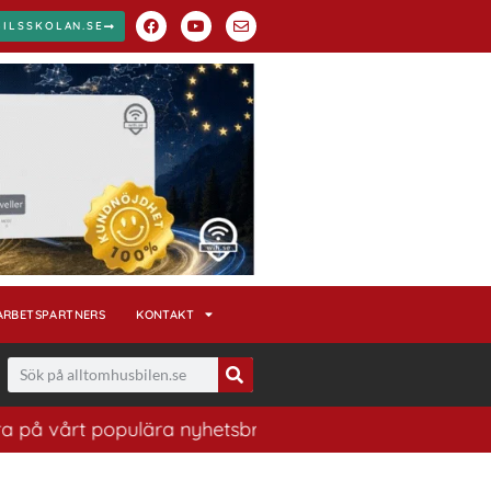
BILSSKOLAN.SE
ARBETSPARTNERS
KONTAKT
rt populära nyhetsbrev. Ett bra sätt att ha koll på hus