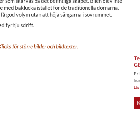
er som skarvas på det befintliga skåpet. Bilen blev inte
e med baklucka istället för de traditionella dörrarna.
n få god volym utan att höja sängarna i sovrummet.
 fyrhjulsdrift.
icka för större bilder och bildtexter.
Te
GE
Pri
hus
Läs
K