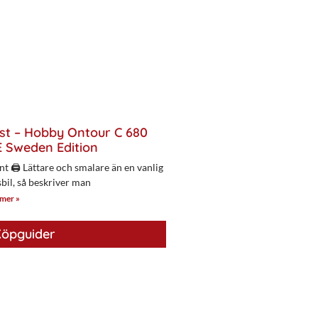
st – Hobby Ontour C 680
 Sweden Edition
nt 🖨 Lättare och smalare än en vanlig
bil, så beskriver man
 mer »
öpguider