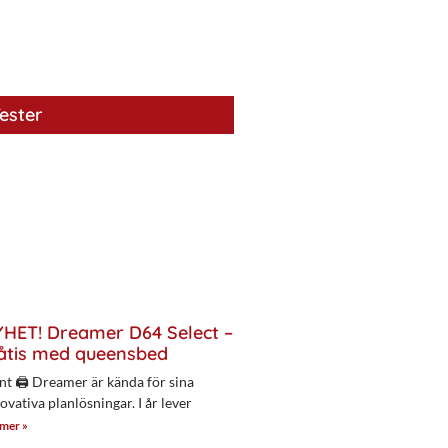
ester
HET! Dreamer D64 Select –
åtis med queensbed
nt 🖨 Dreamer är kända för sina
ovativa planlösningar. I år lever
 mer »