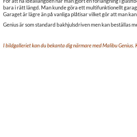
För att nå ideallängden har man gjort en förlängning i glasfib
bara i rätt längd. Man kunde göra ett multifunktionellt garag
Garaget är lägre än på vanliga plåtisar vilket gör att man ka
Genius är som standard bakhjulsdriven men kan beställas med
I bildgalleriet kan du bekanta dig närmare med Malibu Genius. Kl