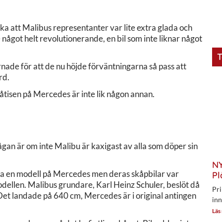
 att Malibus representanter var lite extra glada och
e något helt revolutionerande, en bil som inte liknar något
T
arnade för att de nu höjde förväntningarna så pass att
rd.
plåtisen på Mercedes är inte lik någon annan.
gan är om inte Malibu är kaxigast av alla som döper sin
NY
gga en modell på Mercedes men deras skåpbilar var
Pl
 modellen. Malibus grundare, Karl Heinz Schuler, beslöt då
Pri
. Det landade på 640 cm, Mercedes är i original antingen
inn
Läs