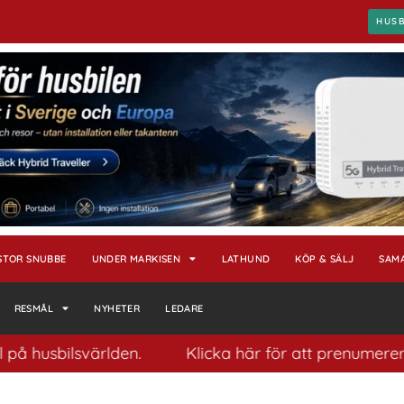
HUS
STOR SNUBBE
UNDER MARKISEN
LATHUND
KÖP & SÄLJ
SAM
RESMÅL
NYHETER
LEDARE
sbilsvärlden.
Klicka här för att prenumerera på vå