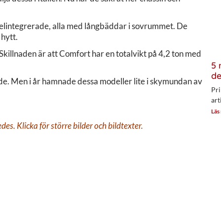
e helintegrerade, alla med långbäddar i sovrummet. De
 hytt.
 Skillnaden är att Comfort har en totalvikt på 4,2 ton med
5 
de
de. Men i år hamnade dessa modeller lite i skymundan av
Pri
art
Läs
s. Klicka för större bilder och bildtexter.