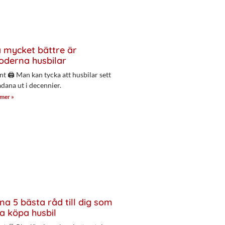
 mycket bättre är
derna husbilar
nt 🖨 Man kan tycka att husbilar sett
adana ut i decennier.
 mer »
na 5 bästa råd till dig som
a köpa husbil