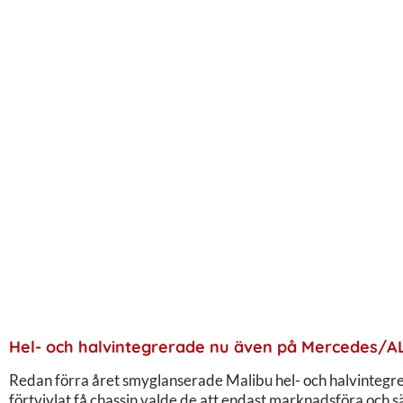
Hel- och halvintegrerade nu även på Mercedes/A
Redan förra året smyglanserade Malibu hel- och halvinte
förtvivlat få chassin valde de att endast marknadsföra och säl