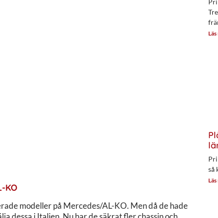
Pri
Tre
frä
Läs
Pl
lä
Pri
så 
Läs
L-KO
grerade modeller på Mercedes/AL-KO. Men då de hade
ja dessa i Italien. Nu har de säkrat fler chassin och