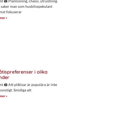
nt 🖨 Planlösning, chassi, utrustning.
 saker man som husbilsspekulant
mst fokuserar
 mer »
åtispreferenser i olika
nder
nt 🖨 Att plåtisar är populära är inte
konstigt. Smidiga att
 mer »