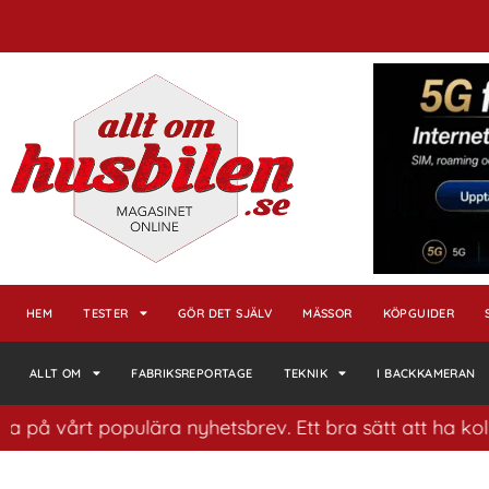
HEM
TESTER
GÖR DET SJÄLV
MÄSSOR
KÖPGUIDER
ALLT OM
FABRIKSREPORTAGE
TEKNIK
I BACKKAMERAN
årt populära nyhetsbrev. Ett bra sätt att ha koll på hu