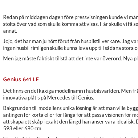
Redan på middagen dagen före pressvisningen kunde vi märka
stolta över vad som skulle komma att visas. I år skulle vi få s
annat.
Jojo, det har man ju hört förut från husbilstillverkare. Jag v
ingen husbil rimligen skulle kunna leva upp till sådana stora o
Men jag måste faktiskt tillstå att det inte var överord. Nya 
Genius 641 LE
Det finns en del kaxiga modellnamn i husbilsvärlden. Men frå
innovativa plåtis på Mercedes till Genius.
Bakgrunden till modellens unika lösning är att man ville by
antingen för korta eller för långa för att passa visionen för
att skapa ett skåp i exakt den längd han anser vara idealisk
593 eller 680 cm.