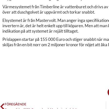
Värmesystemet från Timberline är vattenburet och drivs av d
över att duschgolvet är uppvärmt och torkar snabbt.
Elsystemet är från Mastervolt. Man anger inga specifikatione
invertern är, det är helt enkelt upp till köparen. Men att ma
indikation på att systemet är rejält tilltaget.
Prislappen startar på 155 000 Euro och stiger snabbt när ma
skiljas från en bit norr om 2 miljoner kronor för nöjet att åk
FÖREGÅENDE