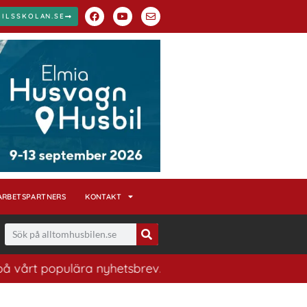
BILSSKOLAN.SE
ARBETSPARTNERS
KONTAKT
populära nyhetsbrev. Ett bra sätt att ha koll på husbil