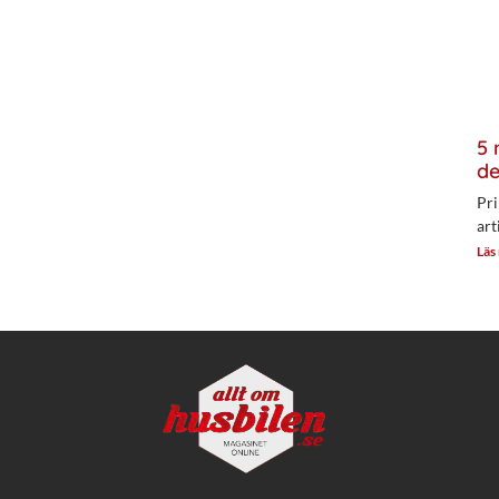
5 
de
Pri
art
Läs