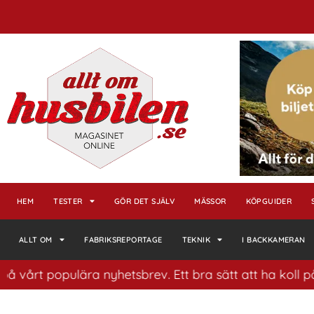
HEM
TESTER
GÖR DET SJÄLV
MÄSSOR
KÖPGUIDER
ALLT OM
FABRIKSREPORTAGE
TEKNIK
I BACKKAMERAN
populära nyhetsbrev. Ett bra sätt att ha koll på husbil