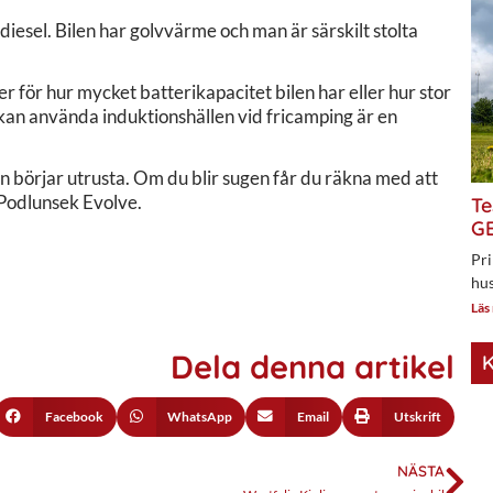
iesel. Bilen har golvvärme och man är särskilt stolta
r för hur mycket batterikapacitet bilen har eller hur stor
n kan använda induktionshällen vid fricamping är en
n börjar utrusta. Om du blir sugen får du räkna med att
a Podlunsek Evolve.
Te
GE
Pri
hus
Läs
Dela denna artikel
K
Facebook
WhatsApp
Email
Utskrift
NÄSTA