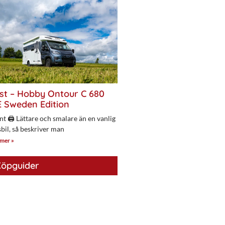
st – Hobby Ontour C 680
 Sweden Edition
nt 🖨 Lättare och smalare än en vanlig
bil, så beskriver man
 mer »
öpguider