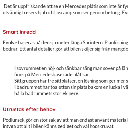
Det är uppfriskande att se en Mercedes plåtis som inte är f
utvändigt reservhjul och ljusramp som ser genom betong. E
Smart inredd
Evolve baseras på den sju meter långa Sprintern. Planlösning
bedrar. Ett antal detaljer gör att bilen skiljer sig från mängd
I sovrummet en höj- och sänkbar säng man sover på läng
finns på Mercedesbaserade plåtisar.
Sittgruppen har tre sittplatser, en lösning som ger mer
I badrummet har toaletten sin plats bakom en lucka i v
hålla badrummets storlek nere.
Utrustas efter behov
Podlunsek gör en stor sak av att man endast använt materia
intyga att allt i bilen känns gediget och väl hopskruvat.