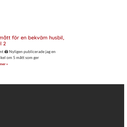
mått för en bekväm husbil,
l 2
nt 🖨 Nyligen publicerade jag en
ikel om 5 mått som ger
 mer »