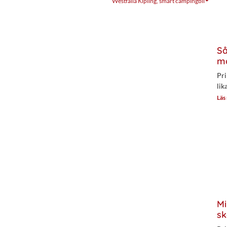
Westfalia Kipling, smart campingbil
Så
mo
Pri
lik
Läs
Mi
sk