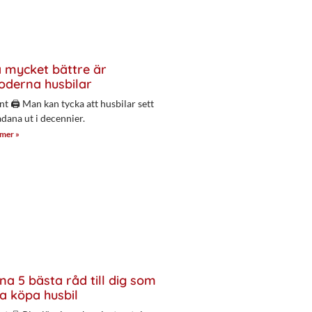
 mycket bättre är
derna husbilar
nt 🖨 Man kan tycka att husbilar sett
adana ut i decennier.
 mer »
na 5 bästa råd till dig som
a köpa husbil