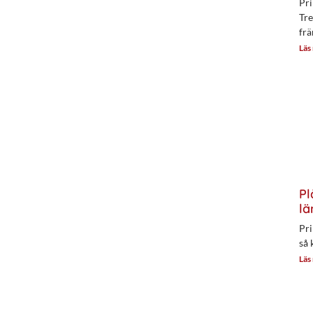
Pri
Tre
frä
Läs
Pl
lä
Pri
så 
Läs