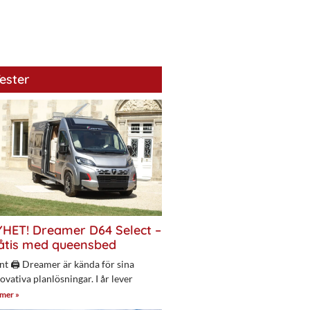
ester
HET! Dreamer D64 Select –
åtis med queensbed
nt 🖨 Dreamer är kända för sina
ovativa planlösningar. I år lever
 mer »