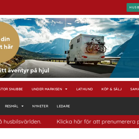
HUS
STOR SNUBBE
UNDER MARKISEN
LATHUND
KÖP & SÄLJ
SAM
RESMÅL
NYHETER
LEDARE
svärlden.
Klicka här för att prenumerera på vårt 