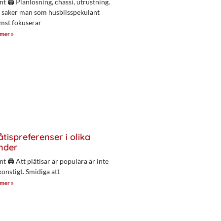
nt 🖨 Planlösning, chassi, utrustning.
 saker man som husbilsspekulant
mst fokuserar
 mer »
åtispreferenser i olika
nder
nt 🖨 Att plåtisar är populära är inte
konstigt. Smidiga att
 mer »