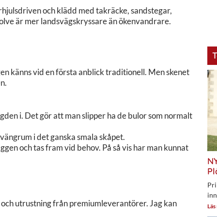
yrhjulsdriven och klädd med takräcke, sandstegar,
volve är mer landsvägskryssare än ökenvandrare.
T
en känns vid en första anblick traditionell. Men skenet
en.
den i. Det gör att man slipper ha de bulor som normalt
 svängrum i det ganska smala skåpet.
äggen och tas fram vid behov. På så vis har man kunnat
NY
Pl
Pri
inn
l och utrustning från premiumleverantörer. Jag kan
Läs