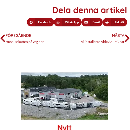
Dela denna artikel
Facebook
WhatsApp
Email
Utskrift
FÖREGÅENDE
NÄSTA
Husbilsskatten på väg ner
Vi installerar Alde AquaClear