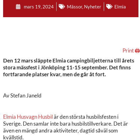
mars 19, 2024
Mässor
,
Nyheter
Elmia
Print 🖨
Den 12 mars släppte Elmia campingbiljetterna till årets
stora mässfest i Jönköping 11-15 september. Det finns
fortfarande platser kvar, men de går åt fort.
Av Stefan Janeld
Elmia Husvagn Husbil
är den största husbilsfesten i
Sverige. Den samlar inte bara husbilstillverkare. Det är
även en mängd andra aktiviteter, dagtid såväl som
kvällstid.