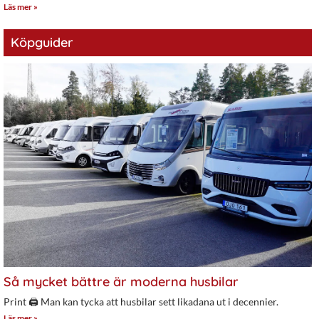
Läs mer »
Köpguider
Så mycket bättre är moderna husbilar
Print 🖨 Man kan tycka att husbilar sett likadana ut i decennier.
Läs mer »