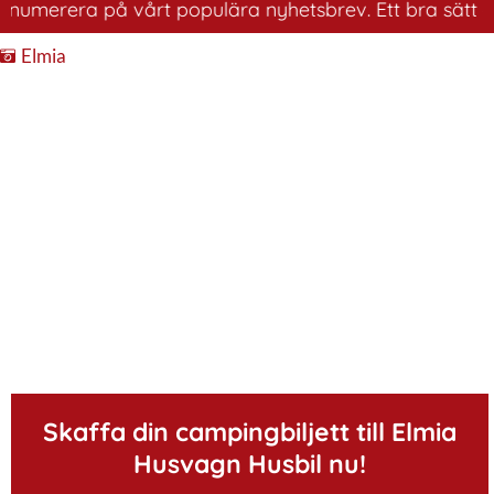
erera på vårt populära nyhetsbrev. Ett bra sätt att ha 
Elmia
.
Skaffa din campingbiljett till Elmia
Husvagn Husbil nu!