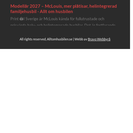
Modellår 2027 – McLouis, mer plåtisar, helintegrerad
familjehusbil - Allt om husbilen
Print 🖨I Sverige är McLouis kända för fullutrustade och
prisvärda halv- och helintegrerade husbilar. Det är fortfarande
där de lägger mest krut. Men till 2027 får även deras
plåtisutbud lite extra kärlek med hela 3 nya utrustningsnivåer.
All rights reserved, Alltomhusbilen.se | Webb av
Bravo Webbyrå
Av Stefan Janeld Det vimlar inte direkt av husb...
Se hela på Facebook
Allt om husbilen
1 dag sen
Rapidos senaste modell är en kompakt husbil med
långbäddar och face-to-face dinette.
Ser riktigt fin ut. Titta själv får du se.
https://alltomhusbilen.se/nyhet-rapido-c66-optimum-
line-utrustad-for-oberoende/