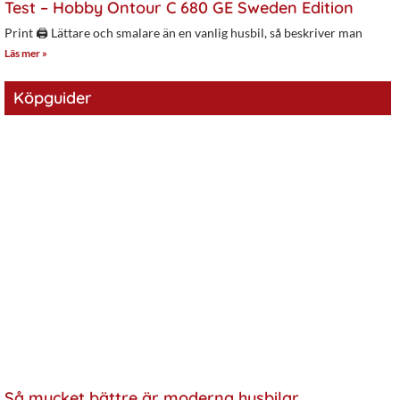
Test – Hobby Ontour C 680 GE Sweden Edition
Print 🖨 Lättare och smalare än en vanlig husbil, så beskriver man
Läs mer »
Köpguider
Så mycket bättre är moderna husbilar