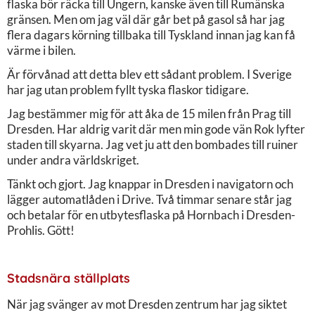
flaska bör räcka till Ungern, kanske även till Rumänska
gränsen. Men om jag väl där går bet på gasol så har jag
flera dagars körning tillbaka till Tyskland innan jag kan få
värme i bilen.
Är förvånad att detta blev ett sådant problem. I Sverige
har jag utan problem fyllt tyska flaskor tidigare.
Jag bestämmer mig för att åka de 15 milen från Prag till
Dresden. Har aldrig varit där men min gode vän Rok lyfter
staden till skyarna. Jag vet ju att den bombades till ruiner
under andra världskriget.
Tänkt och gjort. Jag knappar in Dresden i navigatorn och
lägger automatlåden i Drive. Två timmar senare står jag
och betalar för en utbytesflaska på Hornbach i Dresden-
Prohlis. Gött!
Stadsnära ställplats
När jag svänger av mot Dresden zentrum har jag siktet