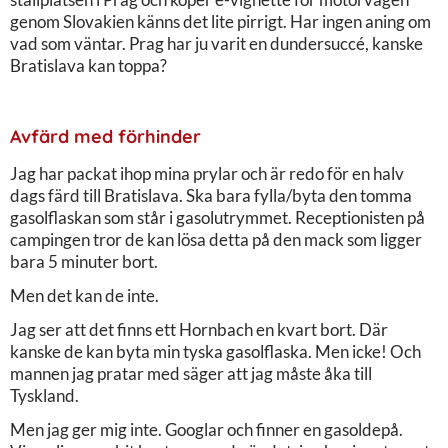
genom Slovakien känns det lite pirrigt. Har ingen aning om
vad som väntar. Prag har ju varit en dundersuccé, kanske
Bratislava kan toppa?
Avfärd med förhinder
Jag har packat ihop mina prylar och är redo för en halv
dags färd till Bratislava. Ska bara fylla/byta den tomma
gasolflaskan som står i gasolutrymmet. Receptionisten på
campingen tror de kan lösa detta på den mack som ligger
bara 5 minuter bort.
Men det kan de inte.
Jag ser att det finns ett Hornbach en kvart bort. Där
kanske de kan byta min tyska gasolflaska. Men icke! Och
mannen jag pratar med säger att jag måste åka till
Tyskland.
Men jag ger mig inte. Googlar och finner en gasoldepå.