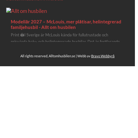
Modellår 2027 – McLouis, mer plåtisar, helintegrerad
familjehusbil - Allt om husbilen
Print 🖨I Sverige är McLouis kända för fullutrustade och
prisvärda halv- och helintegrerade husbilar. Det är fortfarande
där de lägger mest krut. Men till 2027 får även deras
plåtisutbud lite extra kärlek med hela 3 nya utrustningsnivåer.
All rights reserved, Alltomhusbilen.se | Webb av
Bravo Webbyrå
Av Stefan Janeld Det vimlar inte direkt av husb...
Se hela på Facebook
Allt om husbilen
1 dag sen
Rapidos senaste modell är en kompakt husbil med
långbäddar och face-to-face dinette.
Ser riktigt fin ut. Titta själv får du se.
https://alltomhusbilen.se/nyhet-rapido-c66-optimum-