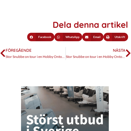
Dela denna artikel
Facebook
WhatsApp
Email
Utskrift
FÖREGÅENDE
NÄSTA
Stor Snubbe on tour i en Hobby Ontour. Del 4, strömlös
Stor Snubbe on tour i en Hobby Ontour. Del 6, promenad bland trädtopparna