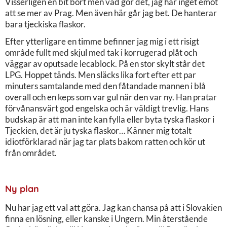
Visserligen en bit bort men vad gör det, jag har inget emot
att se mer av Prag. Men även här går jag bet. De hanterar
bara tjeckiska flaskor.
Efter ytterligare en timme befinner jag mig i ett risigt
område fullt med skjul med tak i korrugerad plåt och
väggar av oputsade lecablock. På en stor skylt står det
LPG. Hoppet tänds. Men släcks lika fort efter ett par
minuters samtalande med den fåtandade mannen i blå
overall och en keps som var gul när den var ny. Han pratar
förvånansvärt god engelska och är väldigt trevlig. Hans
budskap är att man inte kan fylla eller byta tyska flaskor i
Tjeckien, det är ju tyska flaskor… Känner mig totalt
idiotförklarad när jag tar plats bakom ratten och kör ut
från området.
Ny plan
Nu har jag ett val att göra. Jag kan chansa på att i Slovakien
finna en lösning, eller kanske i Ungern. Min återstående