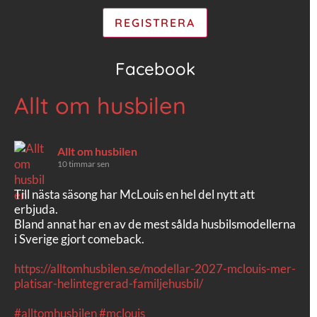
Facebook
Allt om husbilen
Allt om husbilen
10 timmar sen
Till nästa säsong har McLouis en hel del nytt att
erbjuda.
Bland annat har en av de mest sålda husbilsmodellerna
i Sverige gjort comeback.
https://alltomhusbilen.se/modellar-2027-mclouis-mer-
platisar-helintegrerad-familjehusbil/
#alltomhusbilen
#mclouis