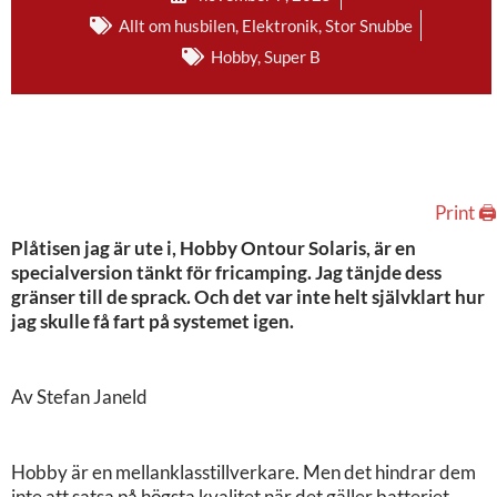
Allt om husbilen
,
Elektronik
,
Stor Snubbe
Hobby
,
Super B
Print 🖨
Plåtisen jag är ute i, Hobby Ontour Solaris, är en
specialversion tänkt för fricamping. Jag tänjde dess
gränser till de sprack. Och det var inte helt självklart hur
jag skulle få fart på systemet igen.
Av Stefan Janeld
Hobby är en mellanklasstillverkare. Men det hindrar dem
inte att satsa på högsta kvalitet när det gäller batteriet