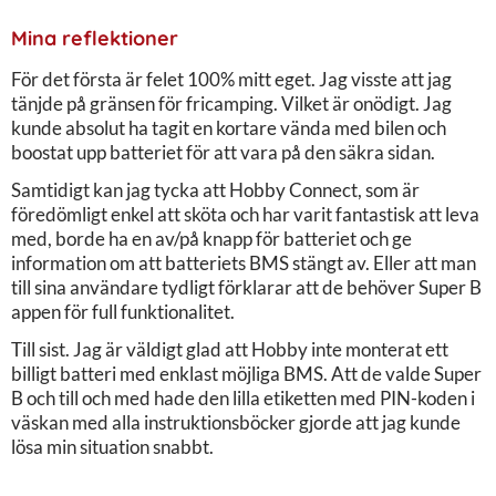
Mina reflektioner
För det första är felet 100% mitt eget. Jag visste att jag
tänjde på gränsen för fricamping. Vilket är onödigt. Jag
kunde absolut ha tagit en kortare vända med bilen och
boostat upp batteriet för att vara på den säkra sidan.
Samtidigt kan jag tycka att Hobby Connect, som är
föredömligt enkel att sköta och har varit fantastisk att leva
med, borde ha en av/på knapp för batteriet och ge
information om att batteriets BMS stängt av. Eller att man
till sina användare tydligt förklarar att de behöver Super B
appen för full funktionalitet.
Till sist. Jag är väldigt glad att Hobby inte monterat ett
billigt batteri med enklast möjliga BMS. Att de valde Super
B och till och med hade den lilla etiketten med PIN-koden i
väskan med alla instruktionsböcker gjorde att jag kunde
lösa min situation snabbt.