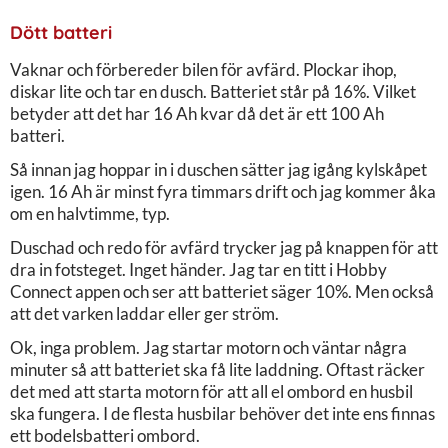
Dött batteri
Vaknar och förbereder bilen för avfärd. Plockar ihop,
diskar lite och tar en dusch. Batteriet står på 16%. Vilket
betyder att det har 16 Ah kvar då det är ett 100 Ah
batteri.
Så innan jag hoppar in i duschen sätter jag igång kylskåpet
igen. 16 Ah är minst fyra timmars drift och jag kommer åka
om en halvtimme, typ.
Duschad och redo för avfärd trycker jag på knappen för att
dra in fotsteget. Inget händer. Jag tar en titt i Hobby
Connect appen och ser att batteriet säger 10%. Men också
att det varken laddar eller ger ström.
Ok, inga problem. Jag startar motorn och väntar några
minuter så att batteriet ska få lite laddning. Oftast räcker
det med att starta motorn för att all el ombord en husbil
ska fungera. I de flesta husbilar behöver det inte ens finnas
ett bodelsbatteri ombord.