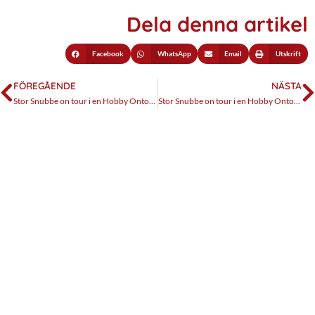
Dela denna artikel
Facebook
WhatsApp
Email
Utskrift
FÖREGÅENDE
NÄSTA
Stor Snubbe on tour i en Hobby Ontour. Del 3, långpromenad i Prag
Stor Snubbe on tour i en Hobby Ontour. Del 5, vänder tillbaka