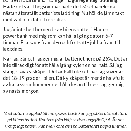
bara ett fåtal timmar som ger någon egentlig laddning.
Hade det varit högsommar hade de två solpanelerna
nästan återställt batteriets laddning. Nu höll de jämn takt
med vad min dator förbrukar.
Jag är inte helt beroende av bilens batteri. Har en
powerbank med mig som kan hålla igång datorn 6-7
timmar. Plockade fram den och fortsatte jobba fram till
läggdags.
När jag går och lägger mig är batteriet nere på 26%. Det är
inte tillräckligt för att hålla igång kylen en hel natt. Så jag
stänger av kylskåpet. Det är kallt ute och när jag sover är
det 18-19 grader i bilen. Då kylskåpet är mer än halvfullt
av kalla varor kommer det hålla kylan till dess jag ger mig
av nästa morgon.
Med datorn kopplad till min powerbank kan jag jobba utan att tära
på bilens batteri. Routern från Wifi.se drar ungefär 0,5A. Är det
riktigt lågt batteri kan man köra den på batteridrift några timmar.