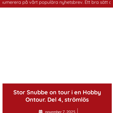
era på vårt populära nyhetsbrev. Ett bra sätt att ha ko
.
Stor Snubbe on tour i en Hobby
Ontour. Del 4, strömlös
november 7, 2025