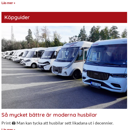
Läs mer »
Köpguider
Så mycket bättre är moderna husbilar
Print 🖨 Man kan tycka att husbilar sett likadana ut i decennier.
Läs mer »