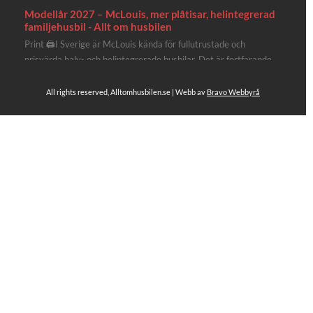
Modellår 2027 – McLouis, mer plåtisar, helintegrerad
familjehusbil - Allt om husbilen
Print 🖨I Sverige är McLouis kända för fullutrustade och
prisvärda halv- och helintegrerade husbilar. Det är fortfarande
där de lägger mest krut. Men till 2027 får även deras
plåtisutbud lite extra kärlek med hela 3 nya utrustningsnivåer.
All rights reserved, Alltomhusbilen.se | Webb av
Bravo Webbyrå
Av Stefan Janeld Det vimlar inte direkt av husb...
Se hela på Facebook
Allt om husbilen
2 dagar sen
Rapidos senaste modell är en kompakt husbil med
långbäddar och face-to-face dinette.
Ser riktigt fin ut. Titta själv får du se.
https://alltomhusbilen.se/nyhet-rapido-c66-optimum-
line-utrustad-for-oberoende/