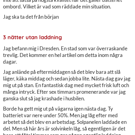
ombord. Vilket är vad som räddade min situation.
Jag ska ta det från början
3 nätter utan laddning
Jag befann mig i Dresden. En stad som var överraskande
trevlig. Det kommer en hel artikel om detta inom några
dagar.
Jag anlände på eftermiddagen så det blev bara att slå
läger, käka middag och sedan jobba lite. Nästa dag gav jag
mig ut på stan. En fantastisk dag med mycket frisk luft och
många intryck. Efter sex timmars promenerande var jag
ganska slut så jag krashade i husbilen.
Borde ha gett mig ut på vägarna igen nästa dag. Ty
batteriet var nere under 50%. Men jag låg efter med
arbetet så det blev en arbetsdag. Solpanelen laddade en
del. Men så här års är solvinkeln låg, så egentligen är det