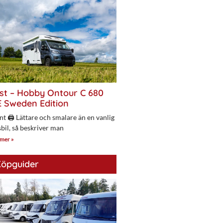
st – Hobby Ontour C 680
 Sweden Edition
nt 🖨 Lättare och smalare än en vanlig
bil, så beskriver man
 mer »
öpguider