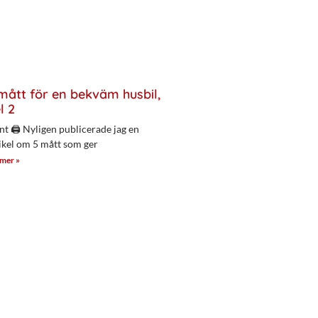
mått för en bekväm husbil,
l 2
nt 🖨 Nyligen publicerade jag en
ikel om 5 mått som ger
 mer »