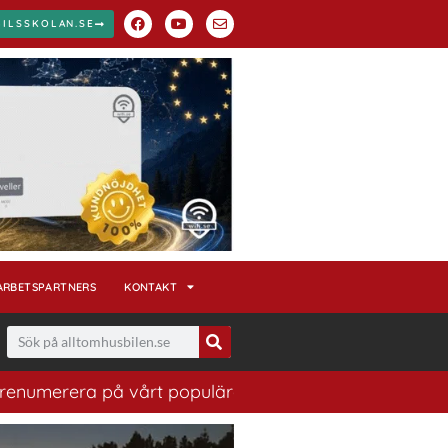
BILSSKOLAN.SE
ARBETSPARTNERS
KONTAKT
vårt populära nyhetsbrev. Ett bra sätt att ha koll på h