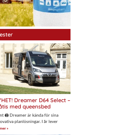
ester
HET! Dreamer D64 Select –
åtis med queensbed
nt 🖨 Dreamer är kända för sina
ovativa planlösningar. I år lever
 mer »