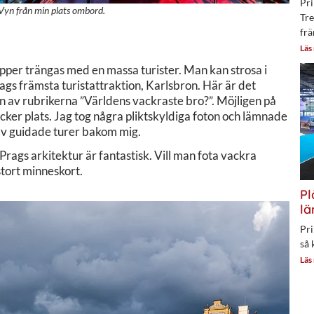
Pri
Vyn från min plats ombord.
Tre
frä
Läs
lipper trängas med en massa turister. Man kan strosa i
rags främsta turistattraktion, Karlsbron. Här är det
n av rubrikerna ”Världens vackraste bro?”. Möjligen på
acker plats. Jag tog några pliktskyldiga foton och lämnade
av guidade turer bakom mig.
rags arkitektur är fantastisk. Vill man fota vackra
stort minneskort.
Pl
lä
Pri
så 
Läs