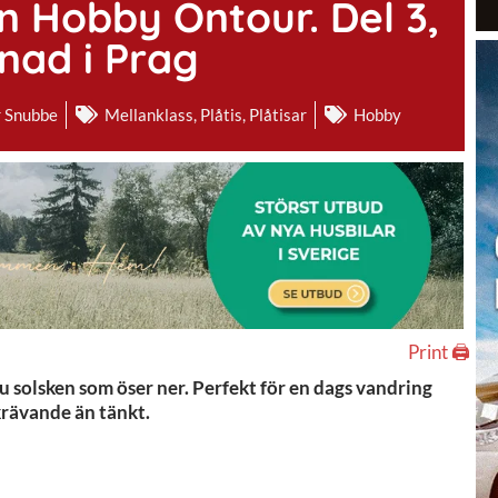
n Hobby Ontour. Del 3,
ad i Prag
r Snubbe
Mellanklass
,
Plåtis
,
Plåtisar
Hobby
Print 🖨
 nu solsken som öser ner. Perfekt för en dags vandring
rävande än tänkt.