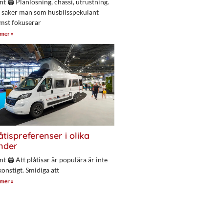
nt 🖨 Planlösning, chassi, utrustning.
 saker man som husbilsspekulant
mst fokuserar
 mer »
åtispreferenser i olika
nder
nt 🖨 Att plåtisar är populära är inte
konstigt. Smidiga att
 mer »