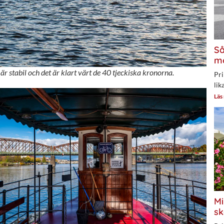
Så
mo
är stabil och det är klart värt de 40 tjeckiska kronorna.
Pri
lik
Läs
Mi
sk