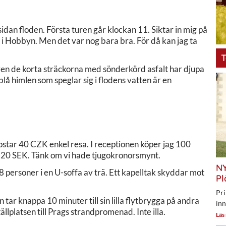
sidan floden. Första turen går klockan 11. Siktar in mig på
i Hobbyn. Men det var nog bara bra. För då kan jag ta
T
ven de korta sträckorna med sönderkörd asfalt har djupa
blå himlen som speglar sig i flodens vatten är en
 kostar 40 CZK enkel resa. I receptionen köper jag 100
gt 20 SEK. Tänk om vi hade tjugokronorsmynt.
NY
-8 personer i en U-soffa av trä. Ett kapelltak skyddar mot
Pl
Pri
n tar knappa 10 minuter till sin lilla flytbrygga på andra
inn
ällplatsen till Prags strandpromenad. Inte illa.
Läs