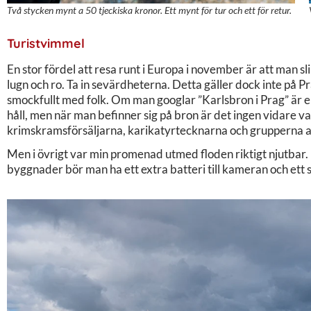
Två stycken mynt a 50 tjeckiska kronor. Ett mynt för tur och ett för retur.
Turistvimmel
En stor fördel att resa runt i Europa i november är att man s
lugn och ro. Ta in sevärdheterna. Detta gäller dock inte på P
smockfullt med folk. Om man googlar ”Karlsbron i Prag” är e
håll, men när man befinner sig på bron är det ingen vidare v
krimskramsförsäljarna, karikatyrtecknarna och grupperna 
Men i övrigt var min promenad utmed floden riktigt njutbar. P
byggnader bör man ha ett extra batteri till kameran och ett 