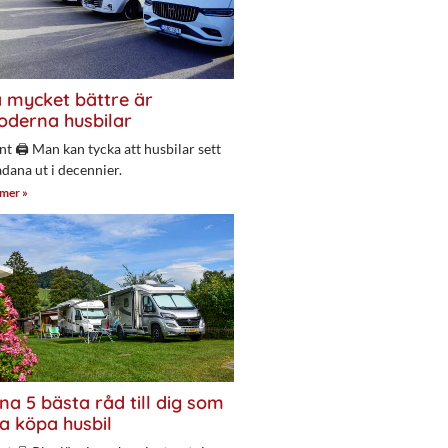
 mycket bättre är
derna husbilar
nt 🖨 Man kan tycka att husbilar sett
adana ut i decennier.
 mer »
na 5 bästa råd till dig som
a köpa husbil