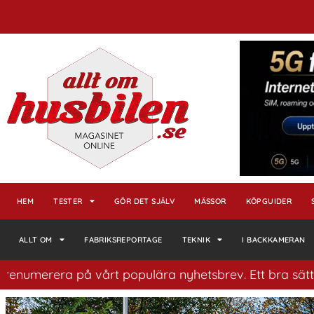
HEM
TESTER
GÖR DET SJÄLV
MÄSSOR
KÖPGUIDER
ALLT OM
FABRIKSREPORTAGE
TEKNIK
I BACKKAMERAN
 vårt populära nyhetsbrev. Ett bra sätt att ha koll på 