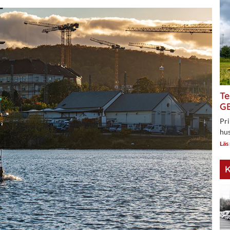
Te
GE
Pri
hus
Läs
K