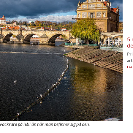
5 
de
Pri
art
Läs
 vackrare på håll än när man befinner sig på den.