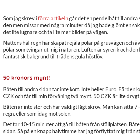
Som jag skrev i
förra artikeln
går det en pendelbåt till andra 
den men missar med några minuter då jag hade glömt en sak 
det lite lugnare och ta lite mer bilder på vägen.
Nattens hällregn har skapat rejäla pölar på grusvägen och ä
pölar som tvingar ut mig i naturen. Luften är syrerik och den 
fantastisk bakgrund till trädens gula höstlöv.
50 kronors mynt!
Båten till andra sidan tar inte kort. Inte heller Euro. Färden
CZK och får till min förvåning två mynt. 50 CZK är lite dry
Båten är inte stor och har väldigt lågt skrov. Man kan sitta 7
regn, eller som idag mot solen.
Det tar 10-15 minuter att gå till båten från ställplatsen. Båte
sidan. Så på en knapp halvtimme har jag förflyttat mig från st