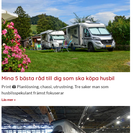
Mina 5 bästa råd till dig som ska köpa husbil
Print 🖨 Planlösning, chassi, utrustning. Tre saker man som
husbilsspekulant främst fokuserar
Läs mer »