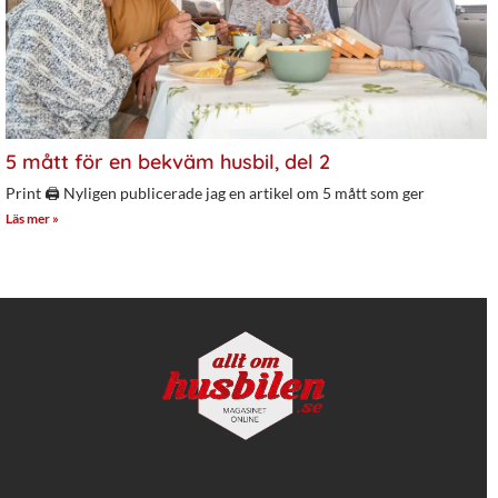
5 mått för en bekväm husbil, del 2
Print 🖨 Nyligen publicerade jag en artikel om 5 mått som ger
Läs mer »