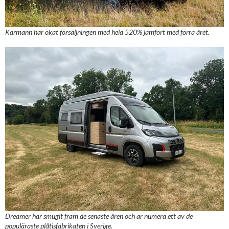
Karmann har ökat försäljningen med hela 520% jämfört med förra året.
Dreamer har smugit fram de senaste åren och är numera ett av de
populäraste plåtisfabrikaten i Sverige.