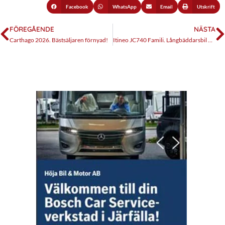
Facebook
WhatsApp
Email
Utskrift
FÖREGÅENDE
NÄSTA
Carthago 2026. Bästsäljaren förnyad!
Itineo JC740 Famili. Långbäddarsbil med unik finess.