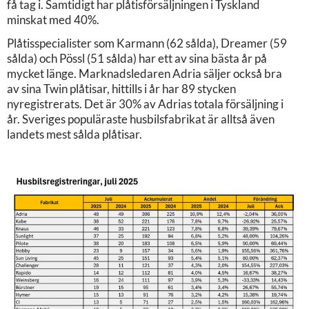
få tag i. Samtidigt har plåtisförsäljningen i Tyskland
minskat med 40%.
Plåtisspecialister som Karmann (62 sålda), Dreamer (59
sålda) och Pössl (51 sålda) har ett av sina bästa år på
mycket länge. Marknadsledaren Adria säljer också bra
av sina Twin plåtisar, hittills i år har 89 stycken
nyregistrerats. Det är 30% av Adrias totala försäljning i
år. Sveriges populäraste husbilsfabrikat är alltså även
landets mest sålda plåtisar.