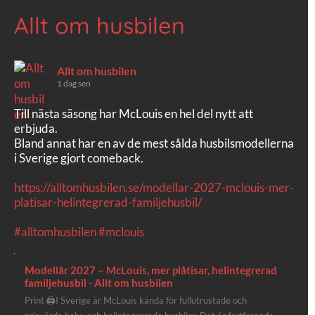
Allt om husbilen
Allt om husbilen
1 dag sen
Till nästa säsong har McLouis en hel del nytt att
erbjuda.
Bland annat har en av de mest sålda husbilsmodellerna
i Sverige gjort comeback.
https://alltomhusbilen.se/modellar-2027-mclouis-mer-
platisar-helintegrerad-familjehusbil/
#alltomhusbilen
#mclouis
Modellår 2027 – McLouis, mer plåtisar, helintegrerad
familjehusbil - Allt om husbilen
Print 🖨I Sverige är McLouis kända för fullutrustade och