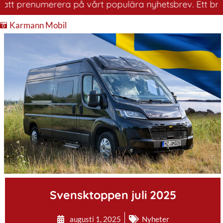
renumerera på vårt populära nyhetsbrev. Ett bra sätt at
Karmann Mobil
.
Svensktoppen juli 2025
augusti 1, 2025
Nyheter