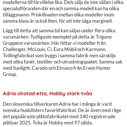
modellerna till förvillelse lika. Dels säljs de inte sällan i olika
specialutföranden där en och samma modell kan ha olika
tilläggsnamn. Priskillnaden mellan olika modeller inom
samma klass är också liten, för att inte säga marginell.
Lägg till detta att samma bil kan säljas under flera olika
varumärken. Tydligaste exemplet på detta är Trigano
Gruppens varumärken. Här hittar vi modeller från
Challenger, McLouis, Ci, Eura Mobil och Karmann.
Tvillingfabrikat som byggs i samma fabrik men särskiljs
med olika fanér, textilier och utrustningspaket. Samma sak
med Sunlight, Carado och Etrusco från Erwin Hymer
Group.
Adria ohotad etta, Hobby stark tvåa
Den slovenska tillverkaren Adria har i många år varit
svenska husbilisters favoritfabrikat. De är även med råge
det populäraste plåtisfabrikatet med 140 registrerade
plåtisar 2025. Tvåa är Hobby med 97 sålda.