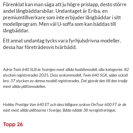
Förenklat kan man säga att ju högre prislapp, desto större
andel långbäddarsbilar. Undantaget är Eriba, en
premiumtillverkare som inte erbjuder långbäddar i sitt
modellprogram. Men väl U-soffa som kan bäddas till
långbäddar.
Ett annat undantag tycks vara fyrhjulsdrivna modeller,
dessa har företrädesvis tvärbädd.
Adria Twin 640 SLB är Sveriges mest sålda husbilsmodell, alla kategorier. 82
stycken registrerades 2025. Dess syskonmodell, Twin 640 SGX, säljer också
bra. 37 stycken av denna modell registrerades. Det gjorde den till den tredje
mest sålda plåtismodellen.
Hobby Prestige Van 640 ET och dess billigare syskon OnTour 600 FT är de
näst mest sålda plåtisarna i Sverige. Båda nådde 38 nyregistreringar.
Topp 26