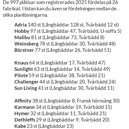
De 997 plåtisar som registrerades 2025 fördelas på 26
fabrikat. I listan kan du även se fördelningen mellan de
olika planlösningarna.
Adria
140 st (Långbäddar 128 st, Tvärbädd 12 st)
Hobby
97 st (Långbäddar 47, Tvärbädd, U-soffa 5)
Malibu
81 st (Långbäddar 73, Tvärbädd 8)
Weinsberg
78 st (Långbäddar 30, Tvärbädd 48)
Bürstner
77 st (Långbäddar 26, Tvärbädd 51)
Knaus
64 st (Långbäddar 17, Tvärbädd 47)
Sunlight
63 st (Långbäddar 14, Tvärbädd 49)
Pilote
59 st (Långbäddar 38, Tvärbädd 21)
Challenger
44 st (Långbäddar 20, Tvärbädd 24)
Sun Living
41 st (Långbäddar 30, Tvärbädd 11)
Affinity
38 st (Långbäddar 8, Fransk hörnsäng 30)
Karmann
34 st (Långbäddar 19, Tvärbädd 15)
Hymer
32 st (Långbäddar 11, Tvärbädd 21)
Dethleffs
29 st (Långbäddar 9, Tvärbädd 20)
Kabe
23 st (Långbäddar 23)