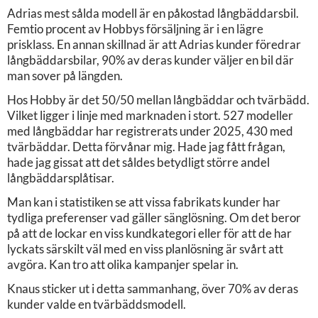
Adrias mest sålda modell är en påkostad långbäddarsbil.
Femtio procent av Hobbys försäljning är i en lägre
prisklass. En annan skillnad är att Adrias kunder föredrar
långbäddarsbilar, 90% av deras kunder väljer en bil där
man sover på längden.
Hos Hobby är det 50/50 mellan långbäddar och tvärbädd.
Vilket ligger i linje med marknaden i stort. 527 modeller
med långbäddar har registrerats under 2025, 430 med
tvärbäddar. Detta förvånar mig. Hade jag fått frågan,
hade jag gissat att det såldes betydligt större andel
långbäddarsplåtisar.
Man kan i statistiken se att vissa fabrikats kunder har
tydliga preferenser vad gäller sänglösning. Om det beror
på att de lockar en viss kundkategori eller för att de har
lyckats särskilt väl med en viss planlösning är svårt att
avgöra. Kan tro att olika kampanjer spelar in.
Knaus sticker ut i detta sammanhang, över 70% av deras
kunder valde en tvärbäddsmodell.