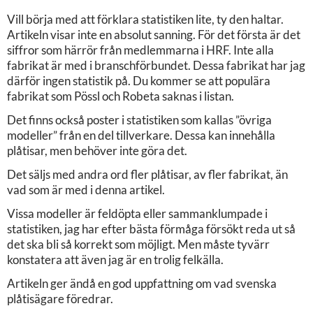
Vill börja med att förklara statistiken lite, ty den haltar.
Artikeln visar inte en absolut sanning. För det första är det
siffror som härrör från medlemmarna i HRF. Inte alla
fabrikat är med i branschförbundet. Dessa fabrikat har jag
därför ingen statistik på. Du kommer se att populära
fabrikat som Pössl och Robeta saknas i listan.
Det finns också poster i statistiken som kallas ”övriga
modeller” från en del tillverkare. Dessa kan innehålla
plåtisar, men behöver inte göra det.
Det säljs med andra ord fler plåtisar, av fler fabrikat, än
vad som är med i denna artikel.
Vissa modeller är feldöpta eller sammanklumpade i
statistiken, jag har efter bästa förmåga försökt reda ut så
det ska bli så korrekt som möjligt. Men måste tyvärr
konstatera att även jag är en trolig felkälla.
Artikeln ger ändå en god uppfattning om vad svenska
plåtisägare föredrar.