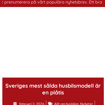
enumerera på vårt populära nyhetsbrev. Ett bra sätt att
.
Sveriges mest sålda husbilsmodell är
en plåtis
februari 3, 2026
Allt om husbilen
,
Nyheter