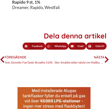
Rapido 9 st, 1%
Dreamer, Rapido, Westfali
Dela denna artikel
Facebook
WhatsApp
Email
Utskrift
FÖREGÅENDE
NÄSTA
Test, Dometic FanTastic Breathe 3100
Stor Snubbe söker iskyla i en Malibu. Del 1, jag klantar till det