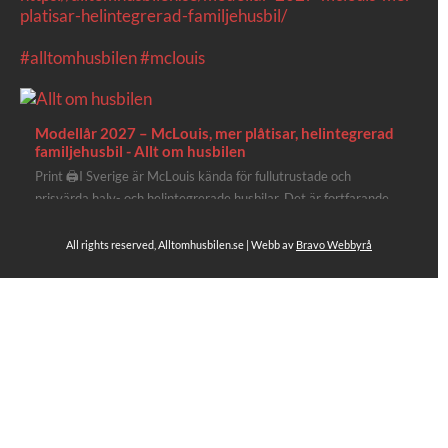
platisar-helintegrerad-familjehusbil/
#alltomhusbilen
#mclouis
Modellår 2027 – McLouis, mer plåtisar, helintegrerad
familjehusbil - Allt om husbilen
Print 🖨I Sverige är McLouis kända för fullutrustade och
prisvärda halv- och helintegrerade husbilar. Det är fortfarande
där de lägger mest krut. Men till 2027 får även deras
plåtisutbud lite extra kärlek med hela 3 nya utrustningsnivåer.
All rights reserved, Alltomhusbilen.se | Webb av
Bravo Webbyrå
Av Stefan Janeld Det vimlar inte direkt av husb...
Se hela på Facebook
Allt om husbilen
2 dagar sen
Rapidos senaste modell är en kompakt husbil med
långbäddar och face-to-face dinette.