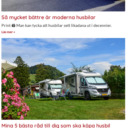
Så mycket bättre är moderna husbilar
Print 🖨 Man kan tycka att husbilar sett likadana ut i decennier.
Läs mer »
Mina 5 bästa råd till dig som ska köpa husbil