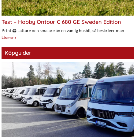
Test – Hobby Ontour C 680 GE Sweden Edition
Print 🖨 Lättare och smalare än en vanlig husbil, så beskriver man
Läs mer »
Köpguider