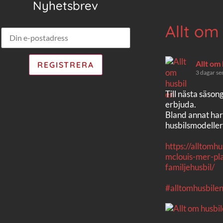
Nyhetsbrev
Allt om
Allt om
3 dagar se
Till nästa säson
erbjuda.
Bland annat har
husbilsmodeller
https://alltomh
mclouis-mer-pla
familjehusbil/
#alltomhusbile