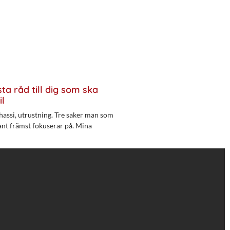
ta råd till dig som ska
il
hassi, utrustning. Tre saker man som
ant främst fokuserar på. Mina