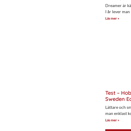
Dreamer är kän
I år lever man
Läs mer »
Test – Ho
Sweden Ed
Lättare och sm
man enklast k
Läs mer »