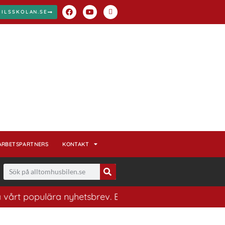
BILSSKOLAN.SE
ARBETSPARTNERS
KONTAKT
populära nyhetsbrev. Ett bra sätt att ha koll på husbil