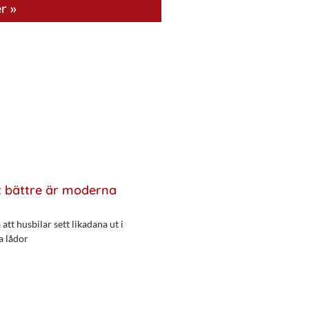
r »
 bättre är moderna
att husbilar sett likadana ut i
a lådor