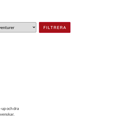
k-up och dra
svenskar.