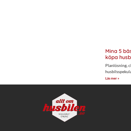
Mina 5 bäs
köpa husb
Planlösning, c
husbilsspekul
Läs mer »