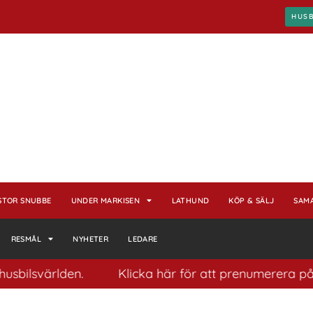
HUS
STOR SNUBBE
UNDER MARKISEN
LATHUND
KÖP & SÄLJ
SAM
RESMÅL
NYHETER
LEDARE
lsvärlden.
Klicka här för att prenumerera på vårt 