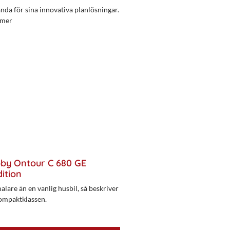
da för sina innovativa planlösningar.
 mer
bby Ontour C 680 GE
ition
alare än en vanlig husbil, så beskriver
ompaktklassen.