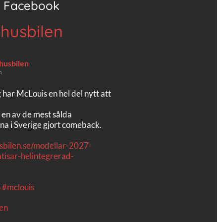
Facebook
 husbilen
 husbilen
n
g har McLouis en hel del nytt att
 en av de mest sålda
na i Sverige gjort comeback.
usbilen.se/modellar-2027-
tisar-helintegrerad-
n
#mclouis