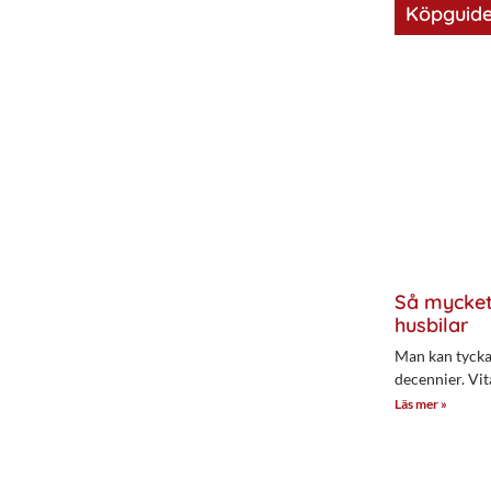
Köpguide
Så mycket
husbilar
Man kan tycka 
decennier. Vit
Läs mer »