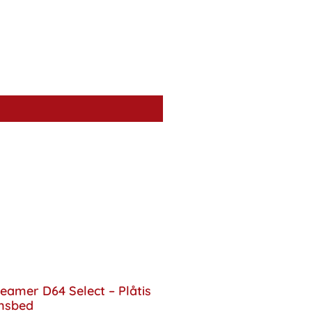
eamer D64 Select – Plåtis
nsbed