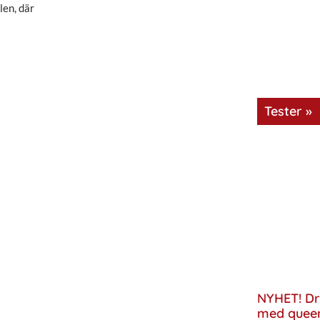
len, där
Tester »
NYHET! Dr
med quee