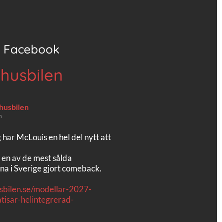
Facebook
 husbilen
 husbilen
n
g har McLouis en hel del nytt att
 en av de mest sålda
na i Sverige gjort comeback.
usbilen.se/modellar-2027-
tisar-helintegrerad-