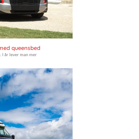
 med queensbed
. I år lever man mer