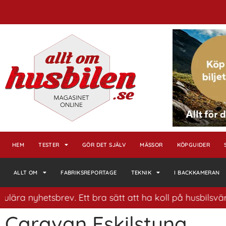
HEM
TESTER
GÖR DET SJÄLV
MÄSSOR
KÖPGUIDER
ALLT OM
FABRIKSREPORTAGE
TEKNIK
I BACKKAMERAN
etsbrev. Ett bra sätt att ha koll på husbilsvärlden.
Caravan Eskilstuna