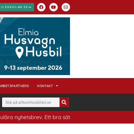
BILSSKOLAN.SE
ARBETSPARTNERS
KONTAKT
tsbrev. Ett bra sätt att ha koll på husbilsvärlden.