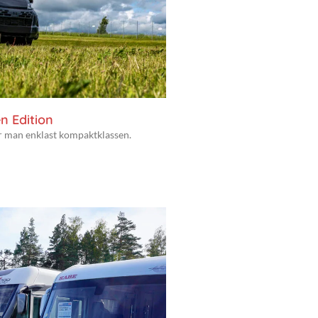
n Edition
er man enklast kompaktklassen.