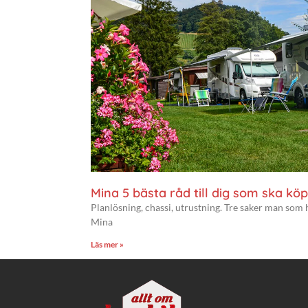
Mina 5 bästa råd till dig som ska köp
Planlösning, chassi, utrustning. Tre saker man som 
Mina
Läs mer »