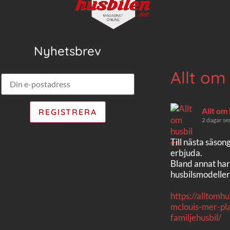
Nyhetsbrev
Allt om
Allt om
2 dagar se
Till nästa säson
erbjuda.
Bland annat har
husbilsmodeller
https://alltomh
mclouis-mer-pla
familjehusbil/