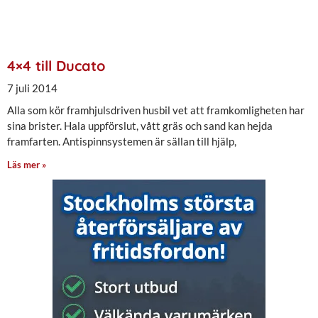
4×4 till Ducato
7 juli 2014
Alla som kör framhjulsdriven husbil vet att framkomligheten har
sina brister. Hala uppförslut, vått gräs och sand kan hejda
framfarten. Antispinnsystemen är sällan till hjälp,
Läs mer »