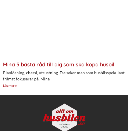
Mina 5 bästa råd till dig som ska köpa husbil
Planlösning, chassi, utrustning. Tre saker man som husbilsspekulant
främst fokuserar på. Mina
Läs mer »