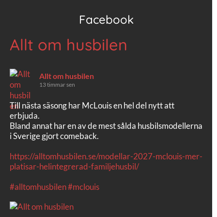
Facebook
Allt om husbilen
Allt om husbilen
13 timmar sen
Till nästa säsong har McLouis en hel del nytt att
erbjuda.
Bland annat har en av de mest sålda husbilsmodellerna
i Sverige gjort comeback.
https://alltomhusbilen.se/modellar-2027-mclouis-mer-
platisar-helintegrerad-familjehusbil/
#alltomhusbilen
#mclouis