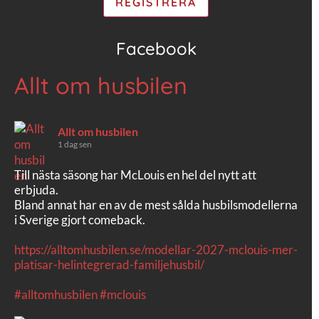
Facebook
Allt om husbilen
Allt om husbilen
1 dag sen
Till nästa säsong har McLouis en hel del nytt att
erbjuda.
Bland annat har en av de mest sålda husbilsmodellerna
i Sverige gjort comeback.
https://alltomhusbilen.se/modellar-2027-mclouis-mer-
platisar-helintegrerad-familjehusbil/
#alltomhusbilen
#mclouis