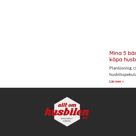
Mina 5 bäs
köpa husb
Planlösning, c
husbilsspekul
Läs mer »