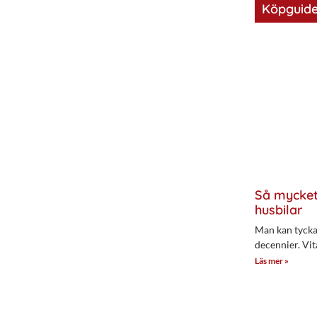
Köpguide
Så mycket
husbilar
Man kan tycka 
decennier. Vit
Läs mer »