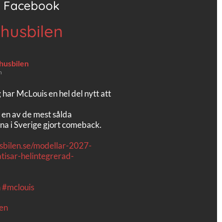
Facebook
 husbilen
 husbilen
n
g har McLouis en hel del nytt att
 en av de mest sålda
na i Sverige gjort comeback.
usbilen.se/modellar-2027-
tisar-helintegrerad-
n
#mclouis