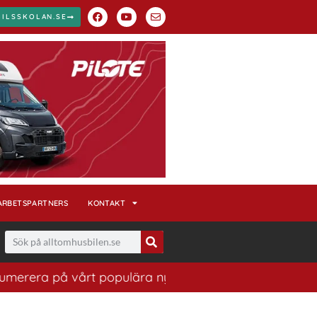
BILSSKOLAN.SE
ARBETSPARTNERS
KONTAKT
rera på vårt populära nyhetsbrev. Ett bra sätt att ha k