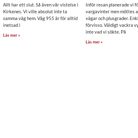
Allt har ett slut. Så även vår vistelse i
Inför resan planerade vi f
Kirkenes. Vi ville absolut inte ta
vargavinter men möttes a
samma väg hem. Väg 955 är för alltid
vägar och plusgrader. Enk
inetsad i
förvisso. Väldigt vackra v
inte vad vi sökte. På
Läs mer »
Läs mer »