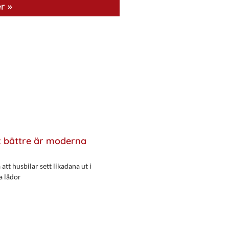
r »
 bättre är moderna
att husbilar sett likadana ut i
a lådor