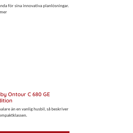
da för sina innovativa planlösningar.
 mer
bby Ontour C 680 GE
ition
alare än en vanlig husbil, så beskriver
ompaktklassen.