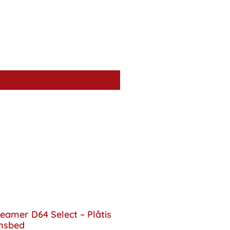
eamer D64 Select – Plåtis
nsbed