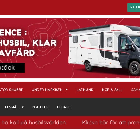
HUS
STOR SNUBBE
UNDER MARKISEN
LATHUND
KÖP & SÄLJ
SAM
RESMÅL
NYHETER
LEDARE
koll på husbilsvärlden.
Klicka här för att prenume