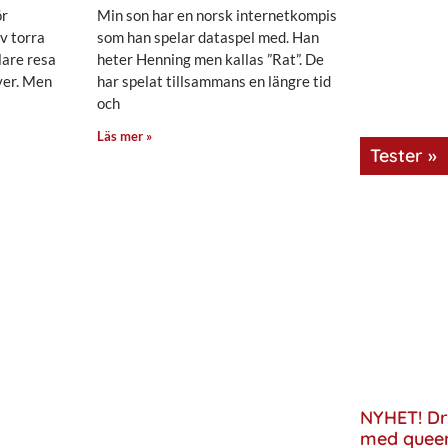
ör
Min son har en norsk internetkompis
v torra
som han spelar dataspel med. Han
lare resa
heter Henning men kallas ”Rat”. De
yer. Men
har spelat tillsammans en längre tid
och
Läs mer »
Tester »
NYHET! Dr
med quee