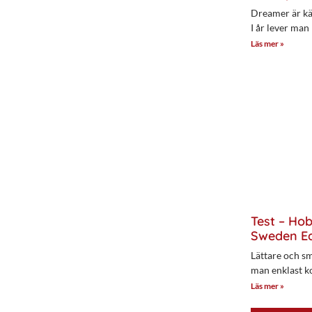
Dreamer är kän
I år lever man
Läs mer »
Test – Ho
Sweden Ed
Lättare och sm
man enklast k
Läs mer »