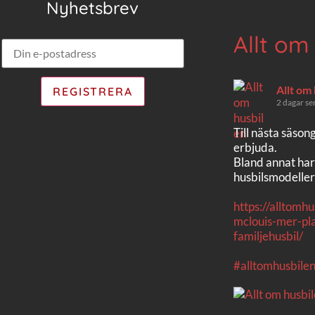
Nyhetsbrev
Allt om
Allt om
2 dagar se
Till nästa säson
erbjuda.
Bland annat har
husbilsmodeller
https://alltomh
mclouis-mer-pla
familjehusbil/
#alltomhusbile