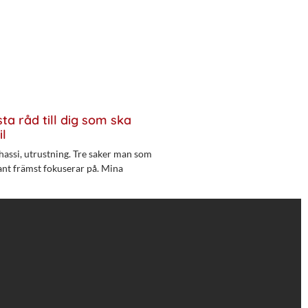
ta råd till dig som ska
il
hassi, utrustning. Tre saker man som
ant främst fokuserar på. Mina