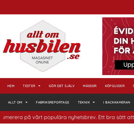
HEM
TESTER
GÖR DET SJÄLV
MÄSSOR
KÖPGUIDER
ALLT OM
FABRIKSREPORTAGE
TEKNIK
I BACKKAMERAN
erera på vårt populära nyhetsbrev. Ett bra sätt att ha 