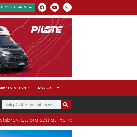
BILSSKOLAN.SE
ARBETSPARTNERS
KONTAKT
tt bra sätt att ha koll på husbilsvärlden.