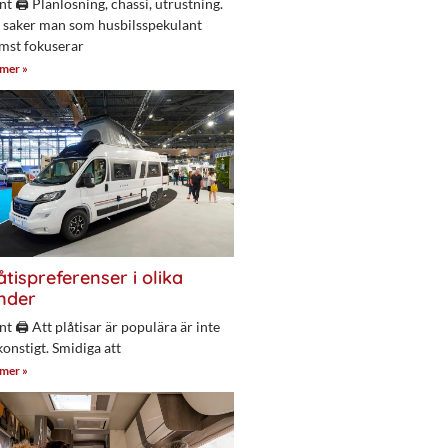
nt 🖨 Planlösning, chassi, utrustning.
 saker man som husbilsspekulant
mst fokuserar
 mer »
åtispreferenser i olika
nder
nt 🖨 Att plåtisar är populära är inte
konstigt. Smidiga att
 mer »