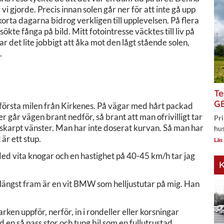
i gjorde. Precis innan solen går ner för att inte gå upp
 korta dagarna bidrog verkligen till upplevelsen. På flera
kte fånga på bild. Mitt fotointresse väcktes till liv på
r det lite jobbigt att åka mot den lågt stående solen,
.
Te
GE
första milen från Kirkenes. På vägar med hårt packad
r går vägen brant nedför, så brant att man ofrivilligt tar
Pri
 skarpt vänster. Man har inte doserat kurvan. Så man har
hus
 är ett stup.
Läs
. Med vita knogar och en hastighet på 40-45 km/h tar jag
K
 längst fram är en vit BMW som helljustutar på mig. Han
en uppför, nerför, in i rondeller eller korsningar
en så pass stor och tung bil som en fullutrustad,