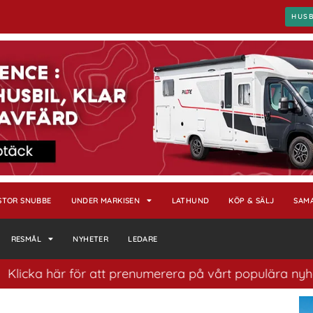
HUS
STOR SNUBBE
UNDER MARKISEN
LATHUND
KÖP & SÄLJ
SAM
RESMÅL
NYHETER
LEDARE
 här för att prenumerera på vårt populära nyhetsbrev. E