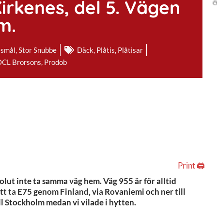
Kirkenes, del 5. Vägen
m.
smål
,
Stor Snubbe
Däck
,
Plåtis
,
Plåtisar
OCL Brorsons
,
Prodob
Print 🖨
absolut inte ta samma väg hem. Väg 955 är för alltid
att ta E75 genom Finland, via Rovaniemi och ner till
ill Stockholm medan vi vilade i hytten.