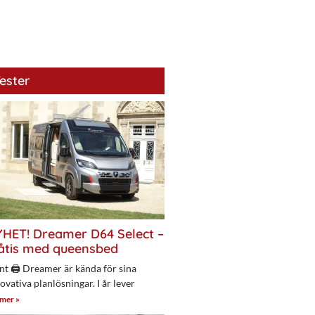
ester
HET! Dreamer D64 Select –
åtis med queensbed
nt 🖨 Dreamer är kända för sina
ovativa planlösningar. I år lever
 mer »