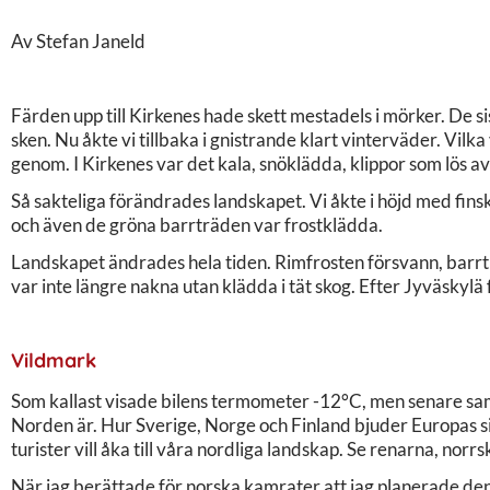
Av Stefan Janeld
Färden upp till Kirkenes hade skett mestadels i mörker. De si
sken. Nu åkte vi tillbaka i gnistrande klart vinterväder. Vilka 
genom. I Kirkenes var det kala, snöklädda, klippor som lös a
Så sakteliga förändrades landskapet. Vi åkte i höjd med fin
och även de gröna barrträden var frostklädda.
Landskapet ändrades hela tiden. Rimfrosten försvann, barr
var inte längre nakna utan klädda i tät skog. Efter Jyväskylä
Vildmark
Som kallast visade bilens termometer -12°C, men senare sam
Norden är. Hur Sverige, Norge och Finland bjuder Europas sis
turister vill åka till våra nordliga landskap. Se renarna, no
När jag berättade för norska kamrater att jag planerade den