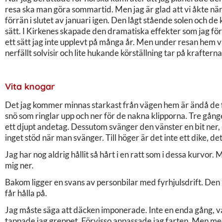
resa ska man göra sommartid. Men jag är glad att vi åkte när v
förrän i slutet av januari igen. Den lågt stående solen och de
sätt. I Kirkenes skapade den dramatiska effekter som jag försö
ett sätt jag inte upplevt på många år. Men under resan hem va
nerfällt solvisir och lite hukande körställning tar på krafterna
Vita knogar
Det jag kommer minnas starkast från vägen hem är ändå de 
snö som ringlar upp och ner för de nakna klipporna. Tre gånge
ett djupt andetag. Dessutom svänger den vänster en bit ner,
inget stöd när man svänger. Till höger är det inte ett dike, det
Jag har nog aldrig hållit så hårt i en ratt som i dessa kurvor
mig ner.
Bakom ligger en svans av personbilar med fyrhjulsdrift. Den
får hålla på.
Jag måste säga att däcken imponerade. Inte en enda gång, vark
tappade jag greppet. Förvisso anpassade jag farten. Men med 