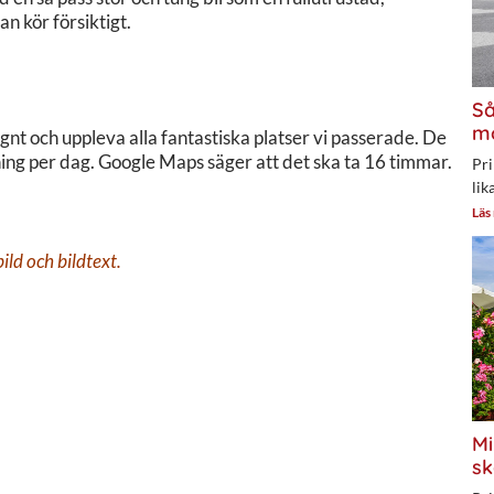
an kör försiktigt.
Så
mo
nt och uppleva alla fantastiska platser vi passerade. De
ing per dag. Google Maps säger att det ska ta 16 timmar.
Pri
lik
Läs
bild och bildtext.
Mi
sk