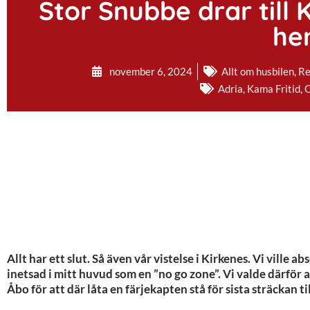
Stor Snubbe drar till 
he
november 6, 2024
Allt om husbilen
,
Re
Adria
,
Kama Fritid
,
Allt har ett slut. Så även vår vistelse i Kirkenes. Vi ville 
inetsad i mitt huvud som en ”no go zone”. Vi valde därför 
Åbo för att där låta en färjekapten stå för sista sträckan t