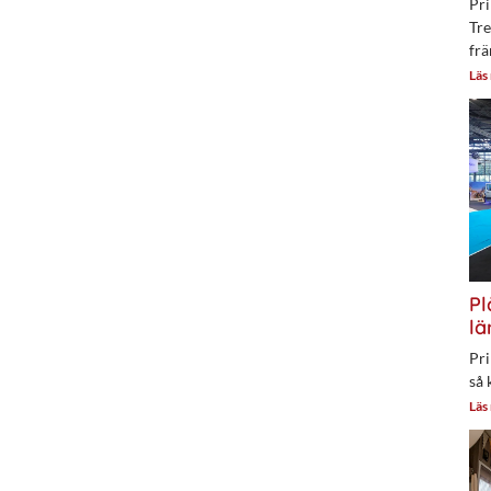
Pri
Tre
frä
Läs
Pl
lä
Pri
så 
Läs