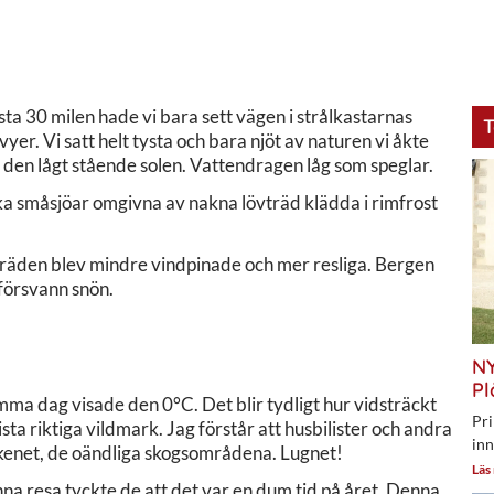
sta 30 milen hade vi bara sett vägen i strålkastarnas
T
vyer. Vi satt helt tysta och bara njöt av naturen vi åkte
v den lågt stående solen. Vattendragen låg som speglar.
ska småsjöar omgivna av nakna lövträd klädda i rimfrost
träden blev mindre vindpinade och mer resliga. Bergen
 försvann snön.
NY
Pl
ma dag visade den 0°C. Det blir tydligt hur vidsträckt
Pri
ta riktiga vildmark. Jag förstår att husbilister och andra
inn
rrskenet, de oändliga skogsområdena. Lugnet!
Läs
na resa tyckte de att det var en dum tid på året. Denna