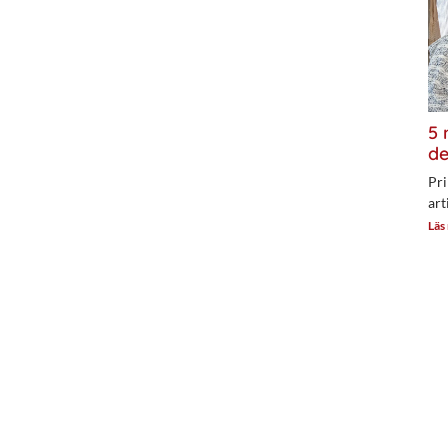
5 
de
Pri
art
Läs