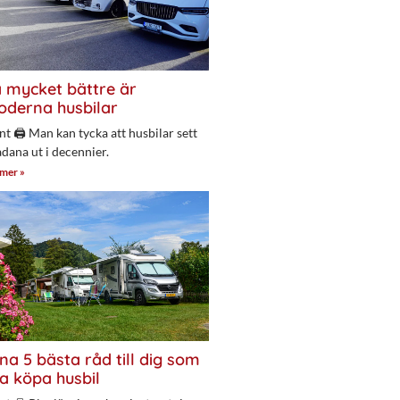
 mycket bättre är
derna husbilar
nt 🖨 Man kan tycka att husbilar sett
adana ut i decennier.
 mer »
na 5 bästa råd till dig som
a köpa husbil