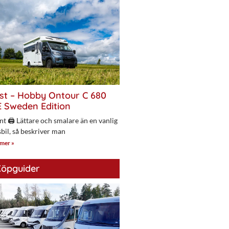
st – Hobby Ontour C 680
 Sweden Edition
nt 🖨 Lättare och smalare än en vanlig
bil, så beskriver man
 mer »
öpguider