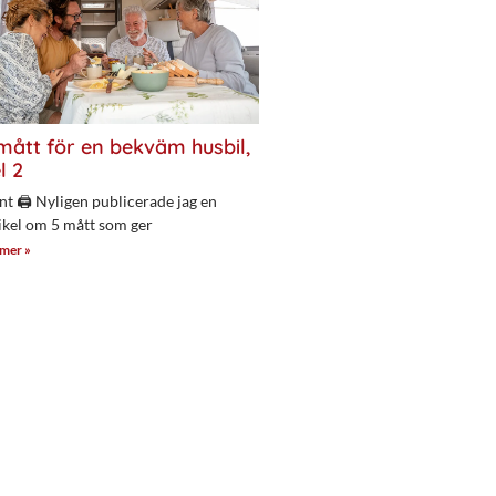
mått för en bekväm husbil,
l 2
nt 🖨 Nyligen publicerade jag en
ikel om 5 mått som ger
 mer »