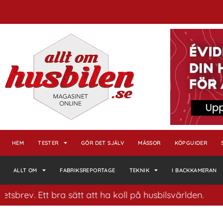
HEM
TESTER
GÖR DET SJÄLV
MÄSSOR
KÖPGUIDER
ALLT OM
FABRIKSREPORTAGE
TEKNIK
I BACKKAMERAN
Ett bra sätt att ha koll på husbilsvärlden.
Klicka