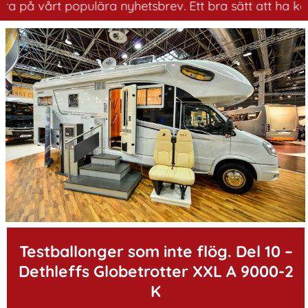
årt populära nyhetsbrev. Ett bra sätt att ha koll på hu
.
Testballonger som inte flög. Del 10 –
Dethleffs Globetrotter XXL A 9000-2
K