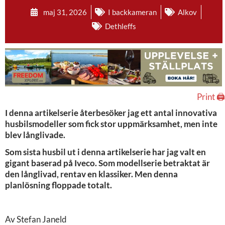
maj 31, 2026
I backkameran
Alkov
Dethleffs
Print 🖨
I denna artikelserie återbesöker jag ett antal innovativa
husbilsmodeller som fick stor uppmärksamhet, men inte
blev långlivade.
Som sista husbil ut i denna artikelserie har jag valt en
gigant baserad på Iveco. Som modellserie betraktat är
den långlivad, rentav en klassiker. Men denna
planlösning floppade totalt.
Av Stefan Janeld