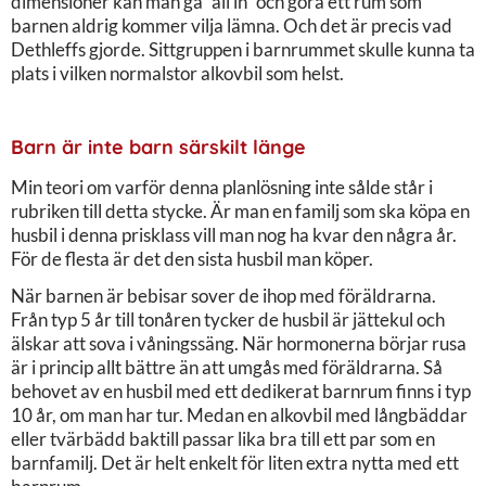
dimensioner kan man gå ”all in” och göra ett rum som
barnen aldrig kommer vilja lämna. Och det är precis vad
Dethleffs gjorde. Sittgruppen i barnrummet skulle kunna ta
plats i vilken normalstor alkovbil som helst.
Barn är inte barn särskilt länge
Min teori om varför denna planlösning inte sålde står i
rubriken till detta stycke. Är man en familj som ska köpa en
husbil i denna prisklass vill man nog ha kvar den några år.
För de flesta är det den sista husbil man köper.
När barnen är bebisar sover de ihop med föräldrarna.
Från typ 5 år till tonåren tycker de husbil är jättekul och
älskar att sova i våningssäng. När hormonerna börjar rusa
är i princip allt bättre än att umgås med föräldrarna. Så
behovet av en husbil med ett dedikerat barnrum finns i typ
10 år, om man har tur. Medan en alkovbil med långbäddar
eller tvärbädd baktill passar lika bra till ett par som en
barnfamilj. Det är helt enkelt för liten extra nytta med ett