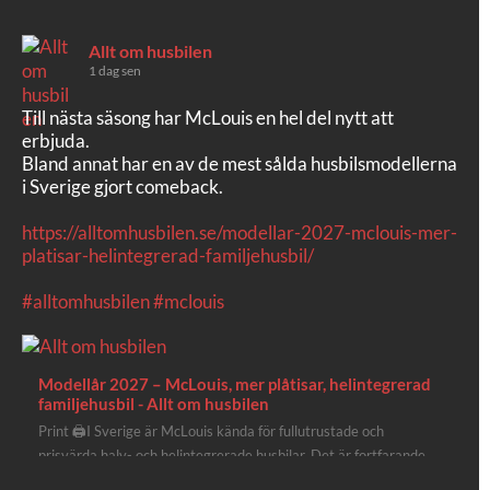
Allt om husbilen
1 dag sen
Till nästa säsong har McLouis en hel del nytt att
erbjuda.
Bland annat har en av de mest sålda husbilsmodellerna
i Sverige gjort comeback.
https://alltomhusbilen.se/modellar-2027-mclouis-mer-
platisar-helintegrerad-familjehusbil/
#alltomhusbilen
#mclouis
Modellår 2027 – McLouis, mer plåtisar, helintegrerad
familjehusbil - Allt om husbilen
Print 🖨I Sverige är McLouis kända för fullutrustade och
prisvärda halv- och helintegrerade husbilar. Det är fortfarande
där de lägger mest krut. Men till 2027 får även deras