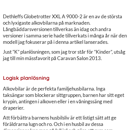
Dethleffs Globetrotter XXL A 9000-2 är en av de största
och lyxigaste alkovbilarna på marknaden.
Långbäddarsversionen tillverkas än idag och andra
versioner i samma serie hade tillverkats i många år när den
modell jag fokuserar på i denna artikel lanserades.
Just ”K” planlösningen, som jag tror står för ”Kinder”, utsåg
jag till min mässfavorit på Caravan Salon 2013.
Logisk planlösning
Alkovbilar är de perfekta familjehusbilarna. Inga
taksängar som blockerar sittgruppen, barnen har sitt eget
krypin, antingen i alkoven eller i en våningssäng med
draperier.
Att förbättra barnens husbilsliv är ett listigt sätt att ge
föräldrarna lugn och ro. Och i en husbil av dessa