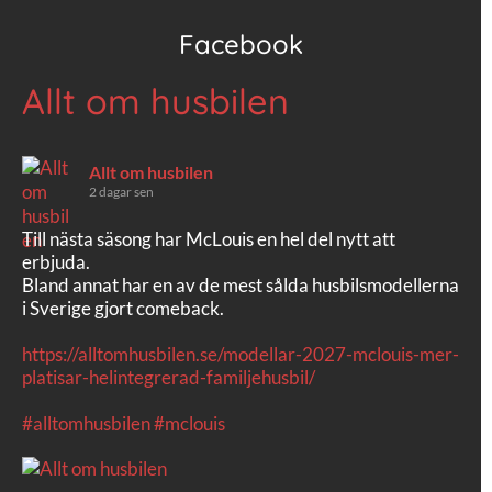
Facebook
Allt om husbilen
Allt om husbilen
2 dagar sen
Till nästa säsong har McLouis en hel del nytt att
erbjuda.
Bland annat har en av de mest sålda husbilsmodellerna
i Sverige gjort comeback.
https://alltomhusbilen.se/modellar-2027-mclouis-mer-
platisar-helintegrerad-familjehusbil/
#alltomhusbilen
#mclouis