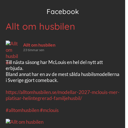
Facebook
Allt om husbilen
Allt om husbilen
23 timmar sen
Till nästa säsong har McLouis en hel del nytt att
erbjuda.
Bland annat har en av de mest sålda husbilsmodellerna
i Sverige gjort comeback.
https://alltomhusbilen.se/modellar-2027-mclouis-mer-
platisar-helintegrerad-familjehusbil/
#alltomhusbilen
#mclouis