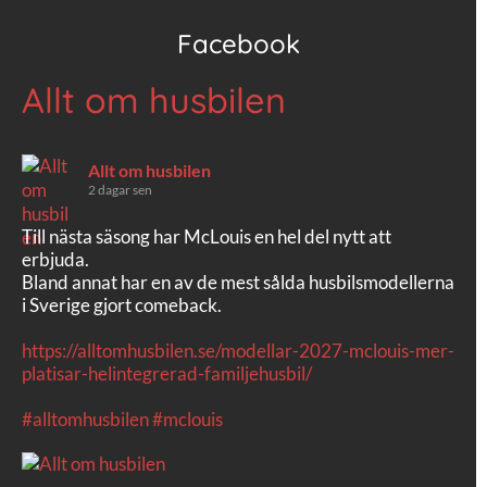
Facebook
Allt om husbilen
Allt om husbilen
2 dagar sen
Till nästa säsong har McLouis en hel del nytt att
erbjuda.
Bland annat har en av de mest sålda husbilsmodellerna
i Sverige gjort comeback.
https://alltomhusbilen.se/modellar-2027-mclouis-mer-
platisar-helintegrerad-familjehusbil/
#alltomhusbilen
#mclouis