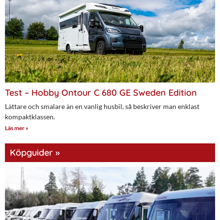
Test – Hobby Ontour C 680 GE Sweden Edition
Lättare och smalare än en vanlig husbil, så beskriver man enklast
kompaktklassen.
Läs mer »
Köpguider »