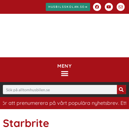
HUSBILSSKOLAN.SE
MENY
r att prenumerera på vårt populära nyhetsbrev. Ett bra 
Starbrite