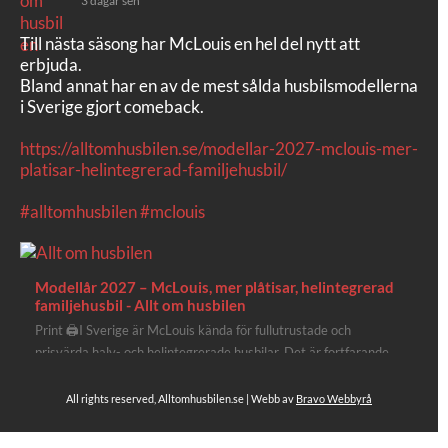
3 dagar sen
Till nästa säsong har McLouis en hel del nytt att
erbjuda.
Bland annat har en av de mest sålda husbilsmodellerna
i Sverige gjort comeback.
https://alltomhusbilen.se/modellar-2027-mclouis-mer-
platisar-helintegrerad-familjehusbil/
#alltomhusbilen
#mclouis
Modellår 2027 – McLouis, mer plåtisar, helintegrerad
familjehusbil - Allt om husbilen
Print 🖨I Sverige är McLouis kända för fullutrustade och
prisvärda halv- och helintegrerade husbilar. Det är fortfarande
där de lägger mest krut. Men till 2027 får även deras
plåtisutbud lite extra kärlek med hela 3 nya utrustningsnivåer.
All rights reserved, Alltomhusbilen.se | Webb av
Bravo Webbyrå
Av Stefan Janeld Det vimlar inte direkt av husb...