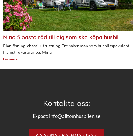
Mina 5 bästa råd till dig som ska köpa husbil
Planlösning, chassi, utrustning. Tre saker man som husbilsspekulant
främst fokuserar på. Mina
Läs mer »
Kontakta oss:
E-post:
info@alltomhusbilen.se
ANNONSERA HOS OSS?