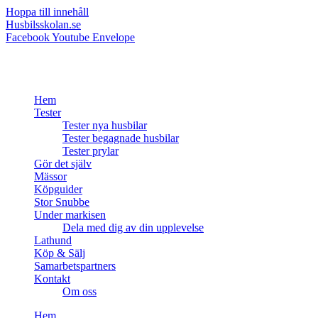
Hoppa till innehåll
Husbilsskolan.se
Facebook
Youtube
Envelope
Hem
Tester
Tester nya husbilar
Tester begagnade husbilar
Tester prylar
Gör det själv
Mässor
Köpguider
Stor Snubbe
Under markisen
Dela med dig av din upplevelse
Lathund
Köp & Sälj
Samarbetspartners
Kontakt
Om oss
Hem