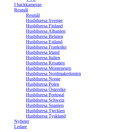
I backkameran
Resmål
Resmål
Husbilsresa Sverige
Husbilsresa Finland
Husbilsresa Albanien
Husbilsresa Belgien
Husbilsresa Estland
Husbilsresa Frankrike
Husbilsresa Irland
Husbilsresa Italien
Husbilsresa Kroatien
Husbilsresa Montenegro
Husbilsresa Nordmakedonien
Husbilsresa Norge
Husbilsresa Polen
Husbilsresa Österrike
Husbilsresa Portugal
Husbilsresa Schweiz
Husbilsresa Spanien
Husbilsresa Tjeckien
Husbilsresa Tyskland
Nyheter
Ledare