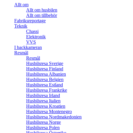
Allt om
Allt om husbilen
Allt om tillbehör
Fabriksreportage
Teknik
Chassi
Elektronik
VVS
I backkameran
Resmål
Resmål
Husbilsresa Sverige
Husbilsresa Finland
Husbilsresa Albanien
Husbilsresa Belgien
Husbilsresa Estland
Husbilsresa Frankrike
Husbilsresa Irland
Husbilsresa Italien
Husbilsresa Kroatien
Husbilsresa Montenegro
Husbilsresa Nordmakedonien
Husbilsresa Norge
Husbilsresa Polen
Husbilsresa Österrike