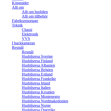
Köpguider
Allt om
Allt om husbilen
Allt om tillbehör
Fabriksreportage
Teknik
Chassi
Elektronik
VVS
I backkameran
Resmål
Resmål
Husbilsresa Sverige
Husbilsresa Finland
Husbilsresa Albanien
Husbilsresa Belgien
Husbilsresa Estland
Husbilsresa Frankrike
Husbilsresa Irland
Husbilsresa Italien
Husbilsresa Kroatien
Husbilsresa Montenegro
Husbilsresa Nordmakedonien
Husbilsresa Norge
Husbilsresa Österrike