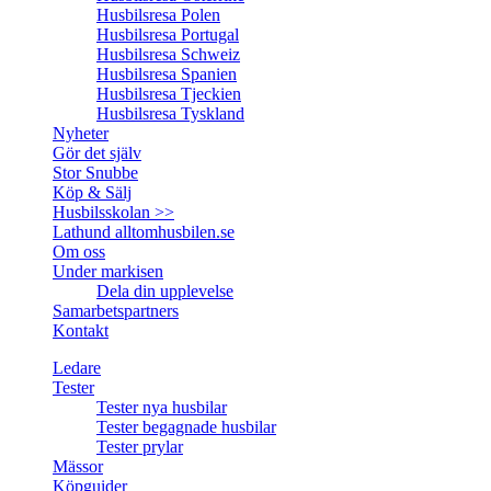
Husbilsresa Polen
Husbilsresa Portugal
Husbilsresa Schweiz
Husbilsresa Spanien
Husbilsresa Tjeckien
Husbilsresa Tyskland
Nyheter
Gör det själv
Stor Snubbe
Köp & Sälj
Husbilsskolan >>
Lathund alltomhusbilen.se
Om oss
Under markisen
Dela din upplevelse
Samarbetspartners
Kontakt
Ledare
Tester
Tester nya husbilar
Tester begagnade husbilar
Tester prylar
Mässor
Köpguider