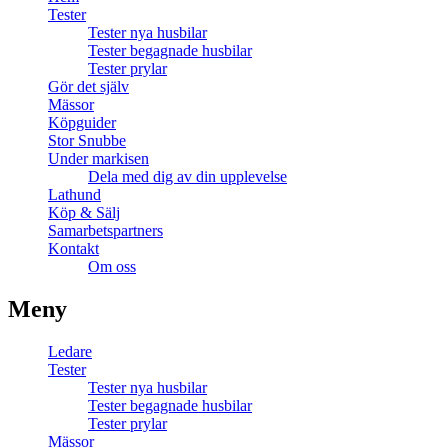
Tester
Tester nya husbilar
Tester begagnade husbilar
Tester prylar
Gör det själv
Mässor
Köpguider
Stor Snubbe
Under markisen
Dela med dig av din upplevelse
Lathund
Köp & Sälj
Samarbetspartners
Kontakt
Om oss
Meny
Ledare
Tester
Tester nya husbilar
Tester begagnade husbilar
Tester prylar
Mässor