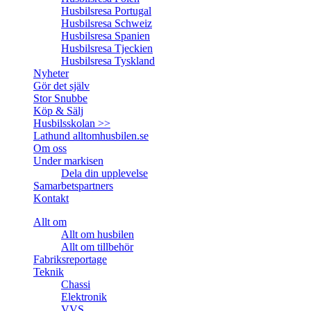
Husbilsresa Portugal
Husbilsresa Schweiz
Husbilsresa Spanien
Husbilsresa Tjeckien
Husbilsresa Tyskland
Nyheter
Gör det själv
Stor Snubbe
Köp & Sälj
Husbilsskolan >>
Lathund alltomhusbilen.se
Om oss
Under markisen
Dela din upplevelse
Samarbetspartners
Kontakt
Allt om
Allt om husbilen
Allt om tillbehör
Fabriksreportage
Teknik
Chassi
Elektronik
VVS