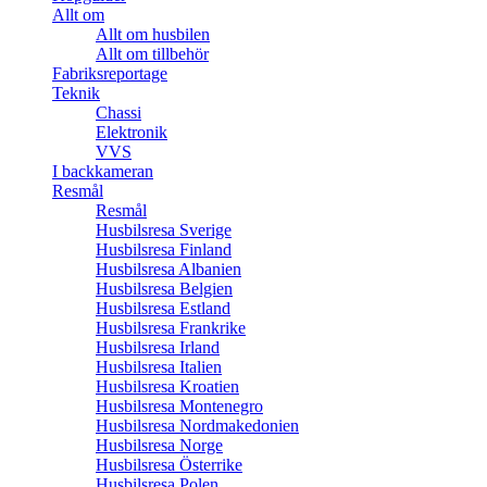
Allt om
Allt om husbilen
Allt om tillbehör
Fabriksreportage
Teknik
Chassi
Elektronik
VVS
I backkameran
Resmål
Resmål
Husbilsresa Sverige
Husbilsresa Finland
Husbilsresa Albanien
Husbilsresa Belgien
Husbilsresa Estland
Husbilsresa Frankrike
Husbilsresa Irland
Husbilsresa Italien
Husbilsresa Kroatien
Husbilsresa Montenegro
Husbilsresa Nordmakedonien
Husbilsresa Norge
Husbilsresa Österrike
Husbilsresa Polen