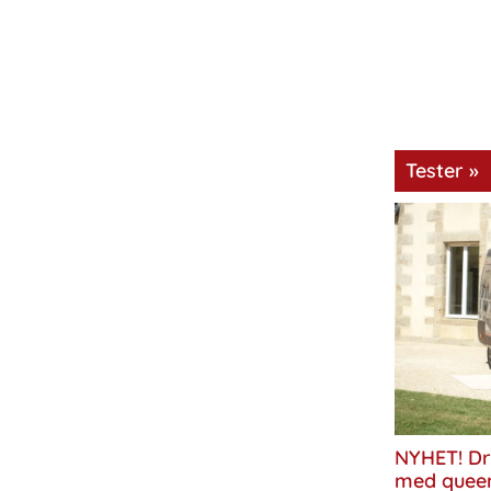
Tester »
NYHET! Dr
med quee