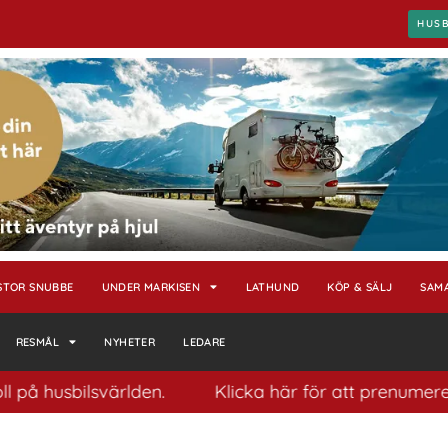
HUS
STOR SNUBBE
UNDER MARKISEN
LATHUND
KÖP & SÄLJ
SAM
RESMÅL
NYHETER
LEDARE
usbilsvärlden.
Klicka här för att prenumerera på 