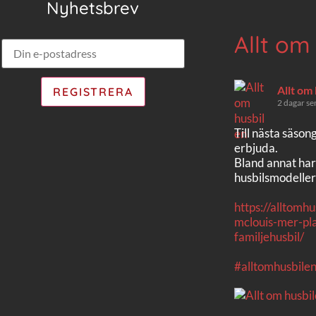
Nyhetsbrev
Allt om
Allt om
2 dagar se
Till nästa säson
erbjuda.
Bland annat har
husbilsmodeller
https://alltomh
mclouis-mer-pla
familjehusbil/
#alltomhusbile