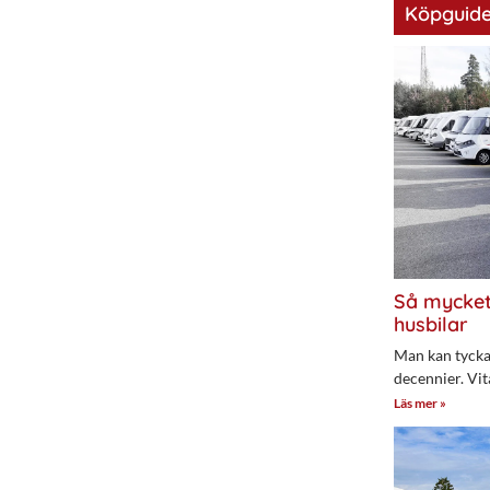
Köpguide
Så mycket
husbilar
Man kan tycka 
decennier. Vit
Läs mer »