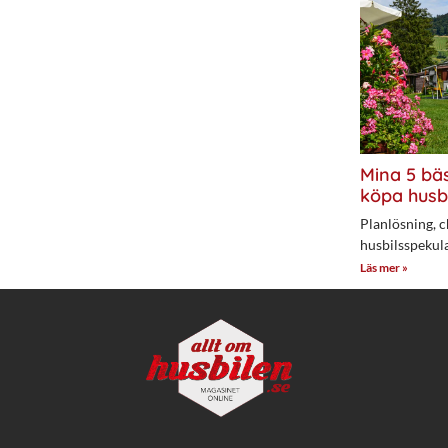
Mina 5 bäs
köpa husb
Planlösning, c
husbilsspekul
Läs mer »