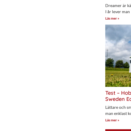
Dreamer är kän
I år lever man
Läs mer »
Test – Ho
Sweden Ed
Lättare och sm
man enklast k
Läs mer »