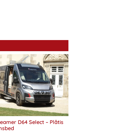
eamer D64 Select – Plåtis
nsbed