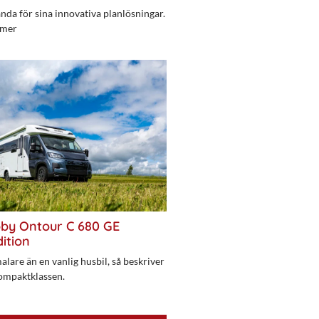
da för sina innovativa planlösningar.
 mer
bby Ontour C 680 GE
ition
alare än en vanlig husbil, så beskriver
ompaktklassen.