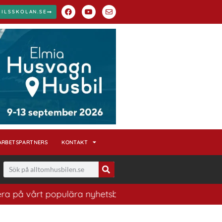
BILSSKOLAN.SE
ARBETSPARTNERS
KONTAKT
vårt populära nyhetsbrev. Ett bra sätt att ha koll på h