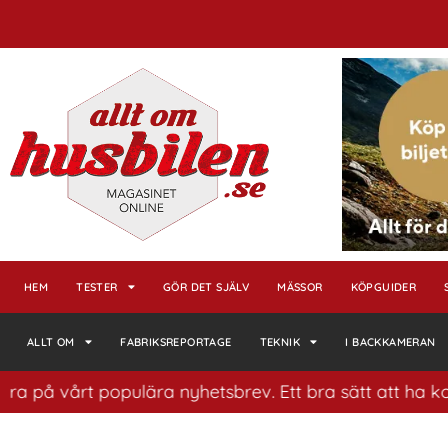
HEM
TESTER
GÖR DET SJÄLV
MÄSSOR
KÖPGUIDER
ALLT OM
FABRIKSREPORTAGE
TEKNIK
I BACKKAMERAN
vårt populära nyhetsbrev. Ett bra sätt att ha koll på h