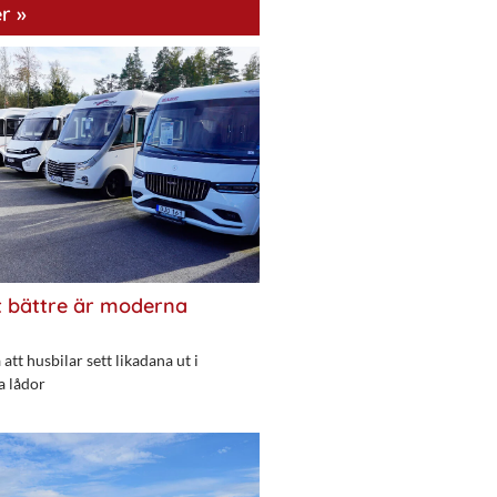
r »
 bättre är moderna
att husbilar sett likadana ut i
a lådor