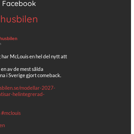
Facebook
 husbilen
 husbilen
n
g har McLouis en hel del nytt att
 en av de mest sålda
na i Sverige gjort comeback.
usbilen.se/modellar-2027-
tisar-helintegrerad-
n
#mclouis