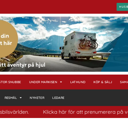
HUS
STOR SNUBBE
UNDER MARKISEN
LATHUND
KÖP & SÄLJ
SAM
RESMÅL
NYHETER
LEDARE
lden.
Klicka här för att prenumerera på vårt popul