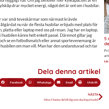
ålla hyggligt full. Om jag behöver mer kylkapacitet är en
skåp drar mycket energi, något det är ont om i husbilar.
ilar var små teveskärmar som närmast krävde
 åtgärdat nu när de flesta husbilar erbjuds med plats för
n, platta eller laptop med oss på resan. Jag har en laptop.
 husbilen känns helt enkelt passé. Däremot gillar jag
5 
 och se en fotbollsmatch eller annat sportevenemang är
de
i husbilen om man vill. Man har den undanstuvad och tar
Pri
art
Läs
Dela denna artikel
Facebook
WhatsApp
Email
Utskrift
NÄSTA
Mina 5 bästa råd till dig som ska köpa husbil