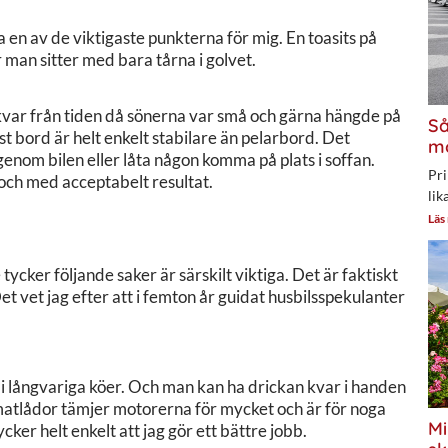
en av de viktigaste punkterna för mig. En toasits på
r man sitter med bara tårna i golvet.
kvar från tiden då sönerna var små och gärna hängde på
Så
st bord är helt enkelt stabilare än pelarbord. Det
mo
genom bilen eller låta någon komma på plats i soffan.
Pri
ch med acceptabelt resultat.
lik
Läs
ycker följande saker är särskilt viktiga. Det är faktiskt
t vet jag efter att i femton år guidat husbilsspekulanter
i långvariga köer. Och man kan ha drickan kvar i handen
omatlådor tämjer motorerna för mycket och är för noga
Mi
er helt enkelt att jag gör ett bättre jobb.