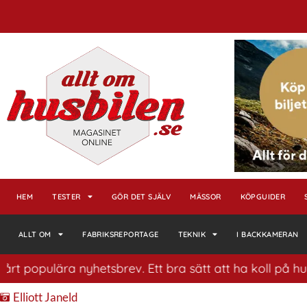
HEM
TESTER
GÖR DET SJÄLV
MÄSSOR
KÖPGUIDER
ALLT OM
FABRIKSREPORTAGE
TEKNIK
I BACKKAMERAN
lära nyhetsbrev. Ett bra sätt att ha koll på husbilsvär
Elliott Janeld