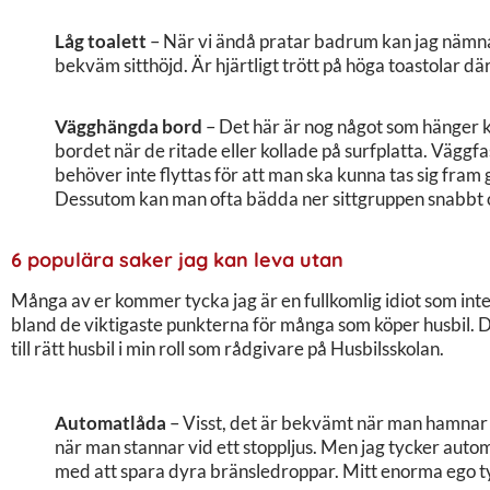
Låg toalett
– När vi ändå pratar badrum kan jag nämna 
bekväm sitthöjd. Är hjärtligt trött på höga toastolar dä
Vägghängda bord
– Det här är nog något som hänger 
bordet när de ritade eller kollade på surfplatta. Väggfa
behöver inte flyttas för att man ska kunna tas sig fram 
Dessutom kan man ofta bädda ner sittgruppen snabbt o
6 populära saker jag kan leva utan
Många av er kommer tycka jag är en fullkomlig idiot som inte t
bland de viktigaste punkterna för många som köper husbil. De
till rätt husbil i min roll som rådgivare på Husbilsskolan.
Automatlåda
– Visst, det är bekvämt när man hamnar 
när man stannar vid ett stoppljus. Men jag tycker aut
med att spara dyra bränsledroppar. Mitt enorma ego tyck