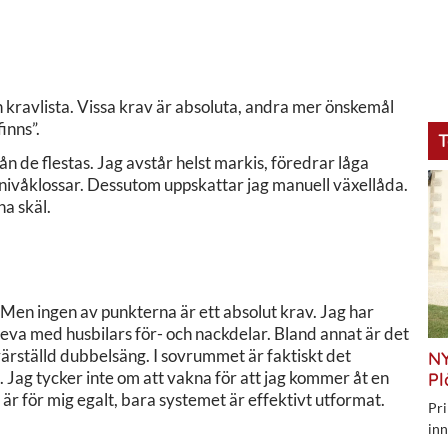
en kravlista. Vissa krav är absoluta, andra mer önskemål
inns”.
T
ån de flestas. Jag avstår helst markis, föredrar låga
 nivåklossar. Dessutom uppskattar jag manuell växellåda.
na skäl.
. Men ingen av punkterna är ett absolut krav. Jag har
 leva med husbilars för- och nackdelar. Bland annat är det
tvärställd dubbelsäng. I sovrummet är faktiskt det
NY
 Jag tycker inte om att vakna för att jag kommer åt en
Pl
är för mig egalt, bara systemet är effektivt utformat.
Pri
inn