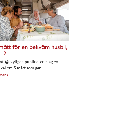
mått för en bekväm husbil,
l 2
nt 🖨 Nyligen publicerade jag en
ikel om 5 mått som ger
 mer »