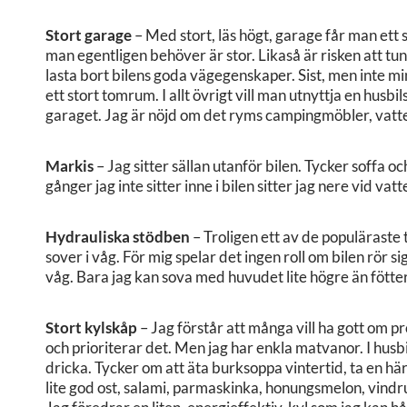
Stort garage
– Med stort, läs högt, garage får man ett
man egentligen behöver är stor. Likaså är risken att t
lasta bort bilens goda vägegenskaper. Sist, men inte mi
ett stort tomrum. I allt övrigt vill man utnyttja en hu
garaget. Jag är nöjd om det ryms campingmöbler, vatte
Markis
– Jag sitter sällan utanför bilen. Tycker soffa 
gånger jag inte sitter inne i bilen sitter jag nere vid vat
Hydrauliska stödben
– Troligen ett av de populäraste 
sover i våg. För mig spelar det ingen roll om bilen rör sig
våg. Bara jag kan sova med huvudet lite högre än fötte
Stort kylskåp
– Jag förstår att många vill ha gott om p
och prioriterar det. Men jag har enkla matvanor. I husbil
dricka. Tycker om att äta burksoppa vintertid, ta en här
lite god ost, salami, parmaskinka, honungsmelon, vindr