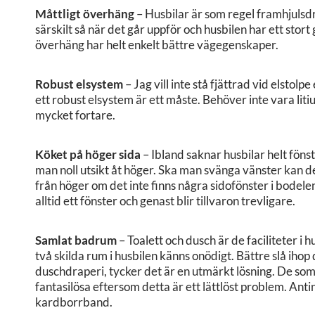
Måttligt överhäng
– Husbilar är som regel framhjuls
särskilt så när det går uppför och husbilen har ett stort
överhäng har helt enkelt bättre vägegenskaper.
Robust elsystem
– Jag vill inte stå fjättrad vid elstolpe
ett robust elsystem är ett måste. Behöver inte vara lit
mycket fortare.
Köket på höger sida
– Ibland saknar husbilar helt föns
man noll utsikt åt höger. Ska man svänga vänster kan d
från höger om det inte finns några sidofönster i bodel
alltid ett fönster och genast blir tillvaron trevligare.
Samlat badrum
– Toalett och dusch är de faciliteter i 
två skilda rum i husbilen känns onödigt. Bättre slå iho
duschdraperi, tycker det är en utmärkt lösning. De som 
fantasilösa eftersom detta är ett lättlöst problem. Ant
kardborrband.