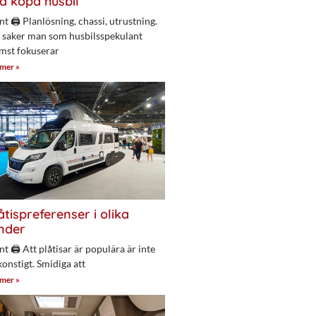
a köpa husbil
nt 🖨 Planlösning, chassi, utrustning.
 saker man som husbilsspekulant
mst fokuserar
 mer »
åtispreferenser i olika
nder
nt 🖨 Att plåtisar är populära är inte
konstigt. Smidiga att
 mer »