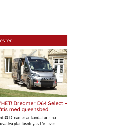
ester
HET! Dreamer D64 Select –
åtis med queensbed
nt 🖨 Dreamer är kända för sina
ovativa planlösningar. I år lever