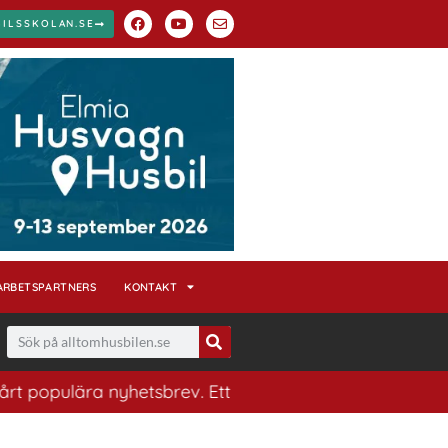
BILSSKOLAN.SE
ARBETSPARTNERS
KONTAKT
ära nyhetsbrev. Ett bra sätt att ha koll på husbilsvärl