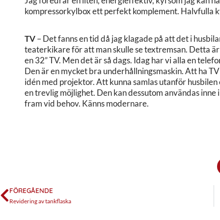
Jag föredrar en liten, energieffektiv, kyl som jag kan h
kompressorkylbox ett perfekt komplement. Halvfulla kyl
TV
– Det fanns en tid då jag klagade på att det i husb
teaterkikare för att man skulle se textremsan. Detta är
en 32” TV. Men det är så dags. Idag har vi alla en telefo
Den är en mycket bra underhållningsmaskin. Att ha TV i
idén med projektor. Att kunna samlas utanför husbilen
en trevlig möjlighet. Den kan dessutom användas inne 
fram vid behov. Känns modernare.
FÖREGÅENDE
Revidering av tankflaska