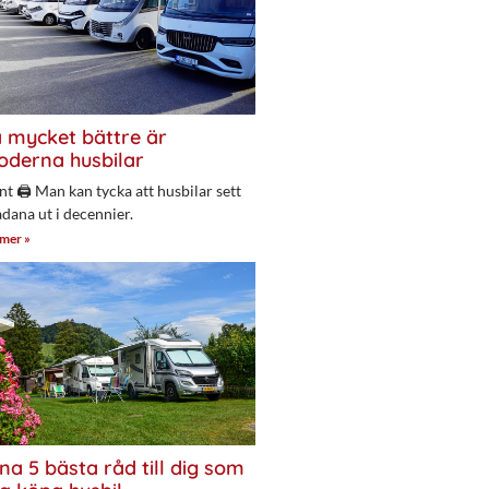
 mycket bättre är
derna husbilar
nt 🖨 Man kan tycka att husbilar sett
adana ut i decennier.
 mer »
na 5 bästa råd till dig som