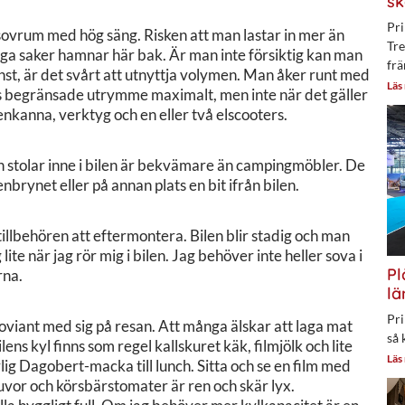
sk
Pri
 sovrum med hög säng. Risken att man lastar in mer än
Tre
unga saker hamnar här bak. Är man inte försiktig kan man
frä
nst, är det svårt att utnyttja volymen. Man åker runt med
Läs
sbils begränsade utrymme maximalt, men inte när det gäller
nkanna, verktyg och en eller två elscooters.
och stolar inne i bilen är bekvämare än campingmöbler. De
tenbrynet eller på annan plats en bit ifrån bilen.
tillbehören att eftermontera. Bilen blir stadig och man
 lite när jag rör mig i bilen. Jag behöver inte heller sova i
Pl
rna.
lä
Pri
roviant med sig på resan. Att många älskar att laga mat
så 
ens kyl finns som regel kallskuret käk, filmjölk och lite
Läs
lig Dagobert-macka till lunch. Sitta och se en film med
uvor och körsbärstomater är ren och skär lyx.