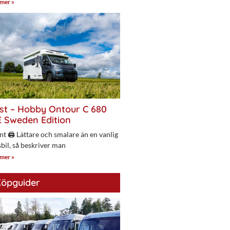
 mer »
st – Hobby Ontour C 680
 Sweden Edition
nt 🖨 Lättare och smalare än en vanlig
bil, så beskriver man
 mer »
öpguider