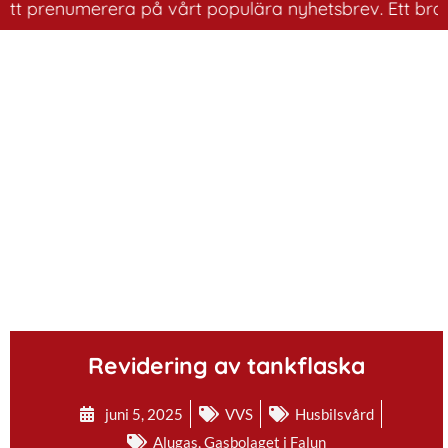
prenumerera på vårt populära nyhetsbrev. Ett bra sätt a
.
Revidering av tankflaska
juni 5, 2025
VVS
Husbilsvård
Alugas
,
Gasbolaget i Falun