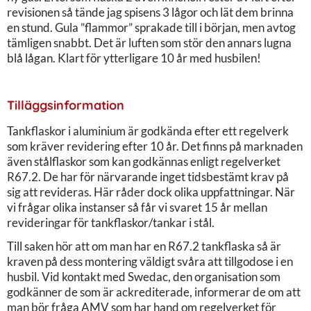
revisionen så tände jag spisens 3 lågor och lät dem brinna
en stund. Gula ”flammor” sprakade till i början, men avtog
tämligen snabbt. Det är luften som stör den annars lugna
blå lågan. Klart för ytterligare 10 år med husbilen!
Tilläggsinformation
Tankflaskor i aluminium är godkända efter ett regelverk
som kräver revidering efter 10 år. Det finns på marknaden
även stålflaskor som kan godkännas enligt regelverket
R67.2. De har för närvarande inget tidsbestämt krav på
sig att revideras. Här råder dock olika uppfattningar. När
vi frågar olika instanser så får vi svaret 15 år mellan
revideringar för tankflaskor/tankar i stål.
Till saken hör att om man har en R67.2 tankflaska så är
kraven på dess montering väldigt svåra att tillgodose i en
husbil. Vid kontakt med Swedac, den organisation som
godkänner de som är ackrediterade, informerar de om att
man bör fråga AMV som har hand om regelverket för