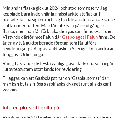
Min andra flaska gick ut 2024 och stod som reserv. Jag
kopplade bara in den när jag misstänkte att flaska 1
började närma sig tom och jag trodde att den kanske skulle
skifta under natten. Man får inte fylla på en utgången
flaska, men man får förbruka den gas som finns kvar i den.
Vi styrde därför mot Falun där
Gasbolaget i Falun
finns. De
är en av två auktoriserade företag som får utföra
revideringar på Alugas tankflaskor i Sverige. Den andra är
Ringgas i Örkelljunga.
Vanligtvis sänds de flesta vanliga gasolflaskorna som ingår
i utbytessystem utomlands för revidering.
Tilläggas kan att Gasbolaget har en ”Gasolautomat” där
man kan byta sin lösa gasolflaska dygnet runt alla dagar i
veckan.
Inte en plats att grilla på
Vi frikampade 300 meter från anläggningen och hade en