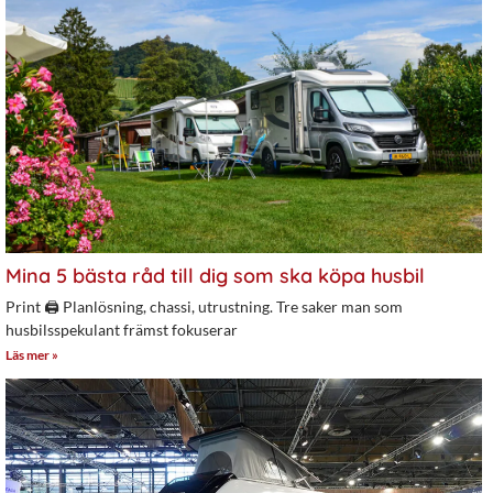
Mina 5 bästa råd till dig som ska köpa husbil
Print 🖨 Planlösning, chassi, utrustning. Tre saker man som
husbilsspekulant främst fokuserar
Läs mer »