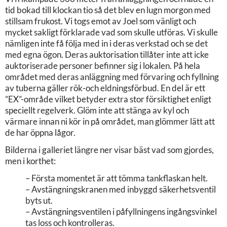
tid bokad till klockan tio så det blev en lugn morgon med
stillsam frukost. Vi togs emot av Joel som vänligt och
mycket sakligt förklarade vad som skulle utföras. Vi skulle
nämligen inte få följa med in i deras verkstad och se det
med egna ögon. Deras auktorisation tillåter inte att icke
auktoriserade personer befinner sig i lokalen. På hela
området med deras anläggning med förvaring och fyllning
av tuberna gäller rök-och eldningsförbud. En del är ett
”EX”-område vilket betyder extra stor försiktighet enligt
speciellt regelverk. Glöm inte att stänga av kyl och
värmare innan ni kör in på området, man glömmer lätt att
de har öppna lågor.
Bilderna i galleriet längre ner visar bäst vad som gjordes,
men i korthet:
– Första momentet är att tömma tankflaskan helt.
– Avstängningskranen med inbyggd säkerhetsventil
byts ut.
– Avstängningsventilen i påfyllningens ingångsvinkel
tas loss och kontrolleras.