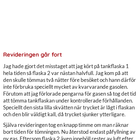
Revideringen går fort
Jag hade gjort det misstaget att jag kört på tankflaska 1
hela tiden så flaska 2 var nästan halvfull. Jag kom på att
den skulle tömmas två nätter före besöket och hann därför
inte förbruka speciellt mycket av kvarvarande gasolen.
Förutom att jag förlorade pengarna för gasen så tog det tid
att tömma tankflaskan under kontrollerade förhållanden.
Speciellt den sista lilla skvätten när trycket är lågt i flaskan
och den blir väldigt kall, då trycket sjunker ytterligare.
Själva revideringen tog en knapp timme om man räknar
bort tiden för tömningen. Nu återstod endast påfyllning av
ny gas. Eftersom flaska 2 även innehöll rester av luft efter