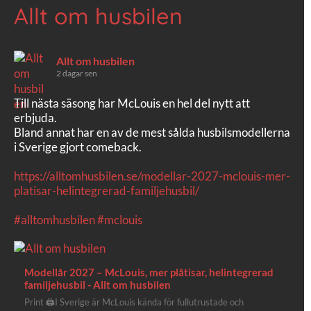
Allt om husbilen
Allt om husbilen
2 dagar sen
Till nästa säsong har McLouis en hel del nytt att
erbjuda.
Bland annat har en av de mest sålda husbilsmodellerna
i Sverige gjort comeback.
https://alltomhusbilen.se/modellar-2027-mclouis-mer-
platisar-helintegrerad-familjehusbil/
#alltomhusbilen
#mclouis
Modellår 2027 – McLouis, mer plåtisar, helintegrerad
familjehusbil - Allt om husbilen
Print 🖨I Sverige är McLouis kända för fullutrustade och