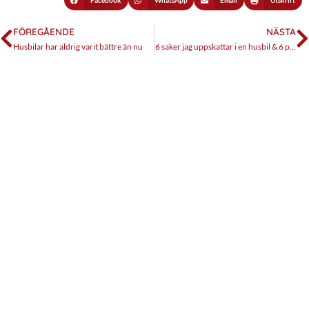
Facebook
WhatsApp
Email
Utskrift
FÖREGÅENDE
NÄSTA
Husbilar har aldrig varit bättre än nu
6 saker jag uppskattar i en husbil & 6 populära saker jag kan vara utan