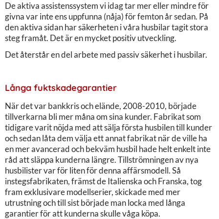
De aktiva assistenssystem vi idag tar mer eller mindre för
givna var inte ens uppfunna (nåja) för femton år sedan. På
den aktiva sidan har säkerheten i våra husbilar tagit stora
steg framåt. Det är en mycket positiv utveckling.
Det återstår en del arbete med passiv säkerhet i husbilar.
Långa fuktskadegarantier
När det var bankkris och elände, 2008-2010, började
tillverkarna bli mer måna om sina kunder. Fabrikat som
tidigare varit nöjda med att sälja första husbilen till kunder
och sedan låta dem välja ett annat fabrikat när de ville ha
en mer avancerad och bekväm husbil hade helt enkelt inte
råd att släppa kunderna längre. Tillströmningen av nya
husbilister var för liten för denna affärsmodell. Så
instegsfabrikaten, främst de Italienska och Franska, tog
fram exklusivare modellserier, skickade med mer
utrustning och till sist började man locka med långa
garantier för att kunderna skulle våga köpa.