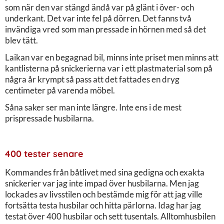
som när den var stängd ändå var på glänt i över- och
underkant. Det var inte fel på dörren. Det fanns två
invändiga vred som man pressade in hörnen med så det
blev tätt.
Laikan var en begagnad bil, minns inte priset men minns att
kantlisterna på snickerierna var i ett plastmaterial som på
några år krympt så pass att det fattades en dryg
centimeter på varenda möbel.
Såna saker ser man inte längre. Inte ens i de mest
prispressade husbilarna.
400 tester senare
Kommandes från båtlivet med sina gedigna och exakta
snickerier var jag inte impad över husbilarna. Men jag
lockades av livsstilen och bestämde mig för att jag ville
fortsätta testa husbilar och hitta pärlorna. Idag har jag
testat över 400 husbilar och sett tusentals. Alltomhusbilen