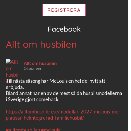
Facebook
Allt om husbilen
Allt om husbilen
2 dagar sen
Till nästa säsong har McLouis en hel del nytt att
erbjuda.
Bland annat har en av de mest sålda husbilsmodellerna
i Sverige gjort comeback.
https://alltomhusbilen.se/modellar-2027-mclouis-mer-
platisar-helintegrerad-familjehusbil/
#alltomhusbilen
#mclouis