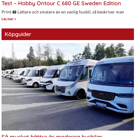
Test – Hobby Ontour C 680 GE Sweden Edition
Print 🖨 Lättare och smalare än en vanlig husbil, så beskriver man
Läs mer »
Köpguider
Så mycket bättre är moderna husbilar