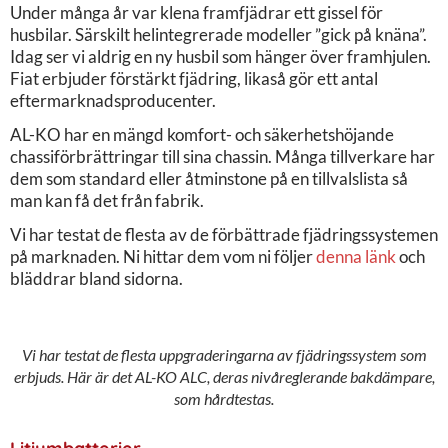
Under många år var klena framfjädrar ett gissel för
husbilar. Särskilt helintegrerade modeller ”gick på knäna”.
Idag ser vi aldrig en ny husbil som hänger över framhjulen.
Fiat erbjuder förstärkt fjädring, likaså gör ett antal
eftermarknadsproducenter.
AL-KO har en mängd komfort- och säkerhetshöjande
chassiförbrättringar till sina chassin. Många tillverkare har
dem som standard eller åtminstone på en tillvalslista så
man kan få det från fabrik.
Vi har testat de flesta av de förbättrade fjädringssystemen
på marknaden. Ni hittar dem vom ni följer
denna länk
och
bläddrar bland sidorna.
Vi har testat de flesta uppgraderingarna av fjädringssystem som
erbjuds. Här är det AL-KO ALC, deras nivåreglerande bakdämpare,
som hårdtestas.