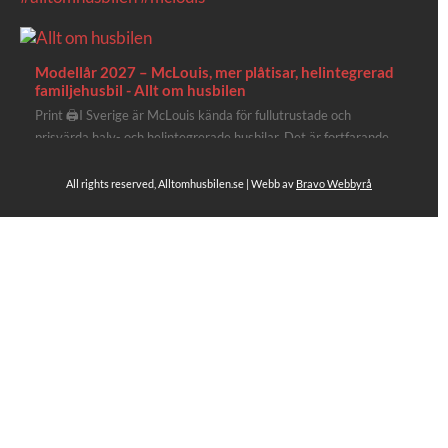
Modellår 2027 – McLouis, mer plåtisar, helintegrerad
familjehusbil - Allt om husbilen
Print 🖨I Sverige är McLouis kända för fullutrustade och
prisvärda halv- och helintegrerade husbilar. Det är fortfarande
där de lägger mest krut. Men till 2027 får även deras
plåtisutbud lite extra kärlek med hela 3 nya utrustningsnivåer.
All rights reserved, Alltomhusbilen.se | Webb av
Bravo Webbyrå
Av Stefan Janeld Det vimlar inte direkt av husb...
Se hela på Facebook
Allt om husbilen
3 dagar sen
Rapidos senaste modell är en kompakt husbil med
långbäddar och face-to-face dinette.
Ser riktigt fin ut. Titta själv får du se.
https://alltomhusbilen.se/nyhet-rapido-c66-optimum-