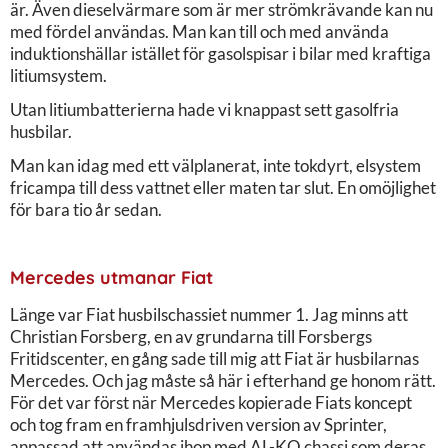
är. Även dieselvärmare som är mer strömkrävande kan nu
med fördel användas. Man kan till och med använda
induktionshällar istället för gasolspisar i bilar med kraftiga
litiumsystem.
Utan litiumbatterierna hade vi knappast sett gasolfria
husbilar.
Man kan idag med ett välplanerat, inte tokdyrt, elsystem
fricampa till dess vattnet eller maten tar slut. En omöjlighet
för bara tio år sedan.
Mercedes utmanar Fiat
Länge var Fiat husbilschassiet nummer 1. Jag minns att
Christian Forsberg, en av grundarna till Forsbergs
Fritidscenter, en gång sade till mig att Fiat är husbilarnas
Mercedes. Och jag måste så här i efterhand ge honom rätt.
För det var först när Mercedes kopierade Fiats koncept
och tog fram en framhjulsdriven version av Sprinter,
anpassad att användas ihop med AL-KO chassi som deras