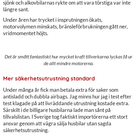
sjönk och alkovbilarnas rykte om att vara törstiga var inte
längre sant.
Under åren har trycket i insprutningen ökats,
motorvolymen minskats, bränsleförbrukningen gått ner,
vridmomentet höjts.
Det är smått fantastiskt hur mycket kraft tillverkarna lyckas få ur
de allt mindre motorerna.
Mer säkerhetsutrustning standard
Under många år fick man betala extra för saker som
antisladd och dubbla airbags. Jag minns hur jag i test efter
test klagade på att livräddande utrustning kostade extra.
Särskilt i de billigare husbilarna lade man sånt på
tillvalslistan. I Sverige tog faktiskt importörerna ett stort
ansvar genom att vägra sälja husbilar utan sagda
säkerhetsutrustning.