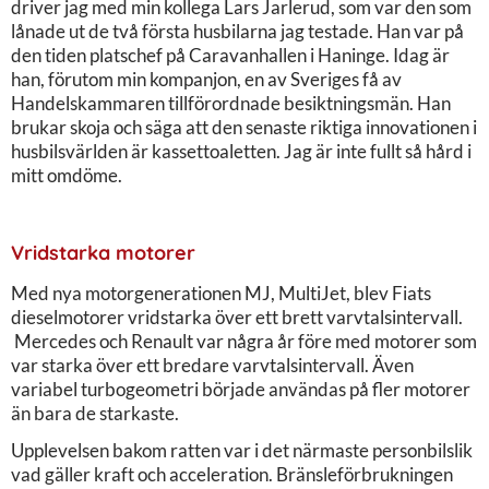
driver jag med min kollega Lars Jarlerud, som var den som
lånade ut de två första husbilarna jag testade. Han var på
den tiden platschef på Caravanhallen i Haninge. Idag är
han, förutom min kompanjon, en av Sveriges få av
Handelskammaren tillförordnade besiktningsmän. Han
brukar skoja och säga att den senaste riktiga innovationen i
husbilsvärlden är kassettoaletten. Jag är inte fullt så hård i
mitt omdöme.
Vridstarka motorer
Med nya motorgenerationen MJ, MultiJet, blev Fiats
dieselmotorer vridstarka över ett brett varvtalsintervall.
Mercedes och Renault var några år före med motorer som
var starka över ett bredare varvtalsintervall. Även
variabel turbogeometri började användas på fler motorer
än bara de starkaste.
Upplevelsen bakom ratten var i det närmaste personbilslik
vad gäller kraft och acceleration. Bränsleförbrukningen