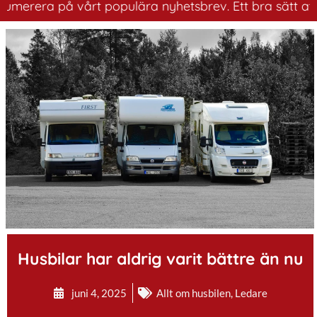
ra på vårt populära nyhetsbrev. Ett bra sätt att ha kol
.
Husbilar har aldrig varit bättre än nu
juni 4, 2025
Allt om husbilen
,
Ledare