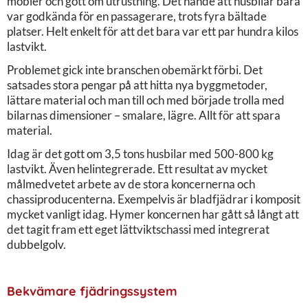
möbler och gott om utrustning. Det hände att husbilar bara
var godkända för en passagerare, trots fyra bältade
platser. Helt enkelt för att det bara var ett par hundra kilos
lastvikt.
Problemet gick inte branschen obemärkt förbi. Det
satsades stora pengar på att hitta nya byggmetoder,
lättare material och man till och med började trolla med
bilarnas dimensioner – smalare, lägre. Allt för att spara
material.
Idag är det gott om 3,5 tons husbilar med 500-800 kg
lastvikt. Även helintegrerade. Ett resultat av mycket
målmedvetet arbete av de stora koncernerna och
chassiproducenterna. Exempelvis är bladfjädrar i komposit
mycket vanligt idag. Hymer koncernen har gått så långt att
det tagit fram ett eget lättviktschassi med integrerat
dubbelgolv.
Bekvämare fjädringssystem