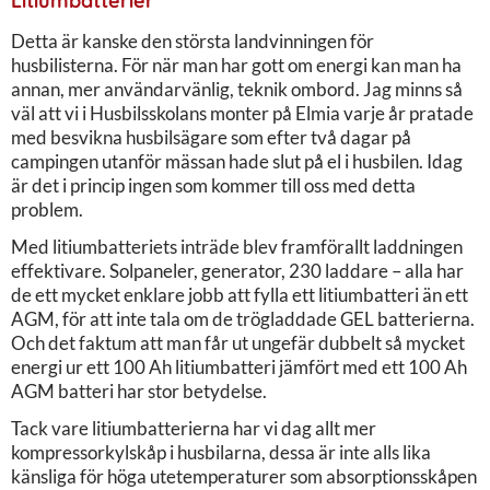
Litiumbatterier
Detta är kanske den största landvinningen för
husbilisterna. För när man har gott om energi kan man ha
annan, mer användarvänlig, teknik ombord. Jag minns så
väl att vi i Husbilsskolans monter på Elmia varje år pratade
med besvikna husbilsägare som efter två dagar på
campingen utanför mässan hade slut på el i husbilen. Idag
är det i princip ingen som kommer till oss med detta
problem.
Med litiumbatteriets inträde blev framförallt laddningen
effektivare. Solpaneler, generator, 230 laddare – alla har
de ett mycket enklare jobb att fylla ett litiumbatteri än ett
AGM, för att inte tala om de trögladdade GEL batterierna.
Och det faktum att man får ut ungefär dubbelt så mycket
energi ur ett 100 Ah litiumbatteri jämfört med ett 100 Ah
AGM batteri har stor betydelse.
Tack vare litiumbatterierna har vi dag allt mer
kompressorkylskåp i husbilarna, dessa är inte alls lika
känsliga för höga utetemperaturer som absorptionsskåpen