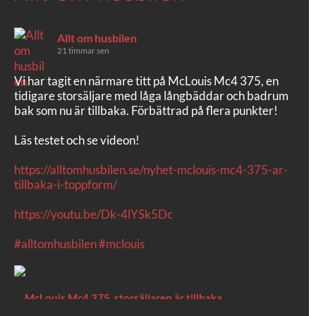
Allt om husbilen
21 timmar sen
Vi har tagit en närmare titt på McLouis Mc4 375, en
tidigare storsäljare med låga långbäddar och badrum
bak som nu är tillbaka. Förbättrad på flera punkter!
Läs testet och se videon!
https://alltomhusbilen.se/nyhet-mclouis-mc4-375-ar-
tillbaka-i-toppform/
https://youtu.be/Dk-4lYSk5Dc
#alltomhusbilen
#mclouis
McLouis Mc4 375, storsäljaren är tillbaka