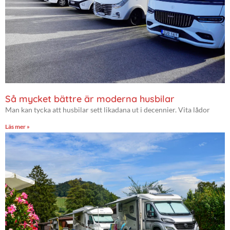
Så mycket bättre är moderna husbilar
Man kan tycka att husbilar sett likadana ut i decennier. Vita lådor
Läs mer »