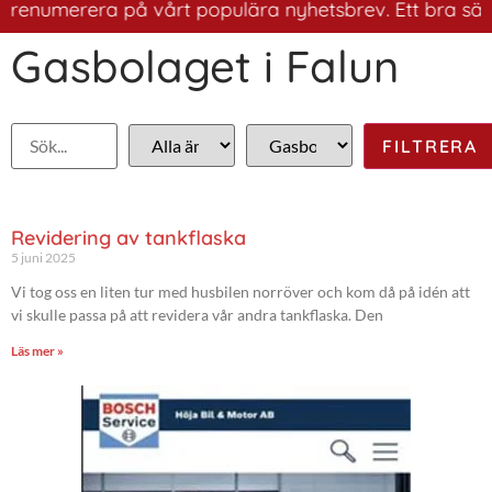
renumerera på vårt populära nyhetsbrev. Ett bra sätt at
Gasbolaget i Falun
Revidering av tankflaska
5 juni 2025
Vi tog oss en liten tur med husbilen norröver och kom då på idén att
vi skulle passa på att revidera vår andra tankflaska. Den
Läs mer »