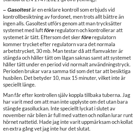
är en enklare kontroll som erbjuds vid
– Gasoltest
kontrollbesiktning av fordonet, men trots allt bättre än
ingen alls. Gasoltest utförs genom att man trycksätter
systemet med luft
regulatorn och kontrollerar att
före
systemet är tätt. Eftersom det sker
regulatorn
före
kommer trycket efter regulatorn vara det normala
arbetstrycket, 30 mb. Man testar då att flamvakter är
stängda och håller tätt om lågan saknas samt att systemet
håller tätt under en period vid normalt användningstryck.
Perioden brukar vara samma tid som det tar att besiktiga
husbilen. Det betyder 10, max 15 minuter, vilket inte är
speciellt länge.
Man får efter kontrollen själv koppla tillbaka tuberna. Jag
har varit med om att man inte upplyste om det utan bara
stängde gasolluckan. Inte speciellt lyckat i slutet av
november när bilen är full med vatten och nollan lurar runt
hörnet nattetid. Hade jag inte varit uppmärksam och kollat
en extra gång vet jag inte hur det slutat.