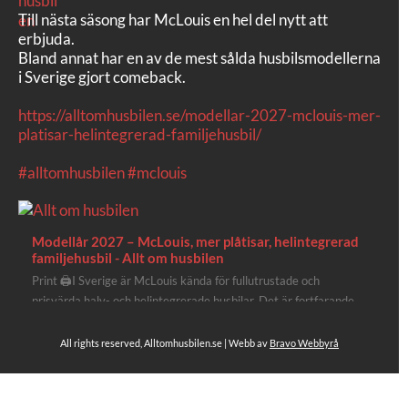
Till nästa säsong har McLouis en hel del nytt att
erbjuda.
Bland annat har en av de mest sålda husbilsmodellerna
i Sverige gjort comeback.
https://alltomhusbilen.se/modellar-2027-mclouis-mer-
platisar-helintegrerad-familjehusbil/
#alltomhusbilen
#mclouis
Modellår 2027 – McLouis, mer plåtisar, helintegrerad
familjehusbil - Allt om husbilen
Print 🖨I Sverige är McLouis kända för fullutrustade och
prisvärda halv- och helintegrerade husbilar. Det är fortfarande
där de lägger mest krut. Men till 2027 får även deras
plåtisutbud lite extra kärlek med hela 3 nya utrustningsnivåer.
All rights reserved, Alltomhusbilen.se | Webb av
Bravo Webbyrå
Av Stefan Janeld Det vimlar inte direkt av husb...
Se hela på Facebook