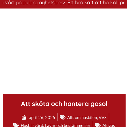
opulära nyhetsbrev. Ett bra sätt att ha koll på husbils
.
Att sköta och hantera gasol
april 26, 2025
Allt om husbilen
,
VVS
Husbilsvård
,
Lagar och bestämmelser
Alugas