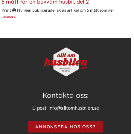
5 mått för en bekväm husbil, del 2
Print 🖨 Nyligen publicerade jag en artikel om 5 mått som ger
Läs mer »
Kontakta oss:
E-post:
info@alltomhusbilen.se
ANNONSERA HOS OSS?