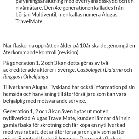
påfyllningsanslutning med överfyllnadsskydd och en
nivåmätare. Den 4:e generationen kallades från
början Multiventil, men kallas numera Alugas
TravelMate.
När flaskorna uppnått en ålder på 10år ska de genomgå en
återkommande kontroll (revision).
På generation 1, 2 och 3 kan detta göras av två
ackrediterade aktörer i Sverige,
Gasbolaget i Dalarna
och
Ringgas i Örkelljunga
.
Tillverkaren Alugas i Tyskland har också information på sin
hemsida och hänvisning till återförsäljare som kan vara
behjälplig med motsvarande service.
Generation 1, 2 och 3 kan även bytas ut mot en
nytillverkad Alugas TravelMate, kunden lämnar då in sin
gamla flaska för skrotning och får köpa en nytillverkad
med viss rabatt, det är återförsäljaren själv som sätter
priset. Eventuell frakt tillkommer. Den gamla flaskan