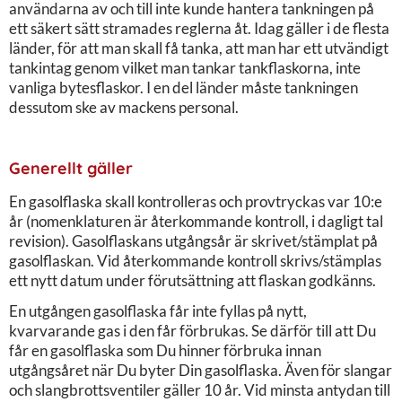
användarna av och till inte kunde hantera tankningen på
ett säkert sätt stramades reglerna åt. Idag gäller i de flesta
länder, för att man skall få tanka, att man har ett utvändigt
tankintag genom vilket man tankar tankflaskorna, inte
vanliga bytesflaskor. I en del länder måste tankningen
dessutom ske av mackens personal.
Generellt gäller
En gasolflaska skall kontrolleras och provtryckas var 10:e
år (nomenklaturen är återkommande kontroll, i dagligt tal
revision). Gasolflaskans utgångsår är skrivet/stämplat på
gasolflaskan. Vid återkommande kontroll skrivs/stämplas
ett nytt datum under förutsättning att flaskan godkänns.
En utgången gasolflaska får inte fyllas på nytt,
kvarvarande gas i den får förbrukas. Se därför till att Du
får en gasolflaska som Du hinner förbruka innan
utgångsåret när Du byter Din gasolflaska. Även för slangar
och slangbrottsventiler gäller 10 år. Vid minsta antydan till