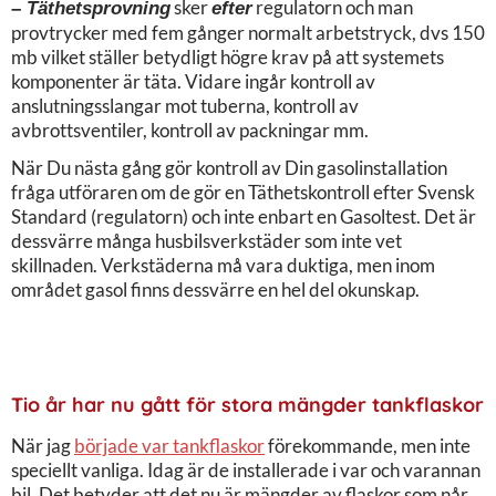
sker
regulatorn och man
– Täthetsprovning
efter
provtrycker med fem gånger normalt arbetstryck, dvs 150
mb vilket ställer betydligt högre krav på att systemets
komponenter är täta. Vidare ingår kontroll av
anslutningsslangar mot tuberna, kontroll av
avbrottsventiler, kontroll av packningar mm.
När Du nästa gång gör kontroll av Din gasolinstallation
fråga utföraren om de gör en Täthetskontroll efter Svensk
Standard (regulatorn) och inte enbart en Gasoltest. Det är
dessvärre många husbilsverkstäder som inte vet
skillnaden. Verkstäderna må vara duktiga, men inom
området gasol finns dessvärre en hel del okunskap.
Tio år har nu gått för stora mängder tankflaskor
När jag
började var tankflaskor
förekommande, men inte
speciellt vanliga. Idag är de installerade i var och varannan
bil. Det betyder att det nu är mängder av flaskor som når