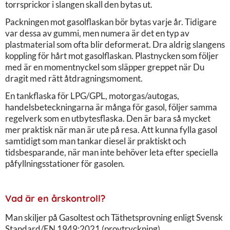
torrsprickor i slangen skall den bytas ut.
Packningen mot gasolflaskan bör bytas varje år. Tidigare
var dessa av gummi, men numera är det en typ av
plastmaterial som ofta blir deformerat. Dra aldrig slangens
koppling för hårt mot gasolflaskan. Plastnycken som följer
med är en momentnyckel som släpper greppet när Du
dragit med rätt åtdragningsmoment.
En tankflaska för LPG/GPL, motorgas/autogas,
handelsbeteckningarna är många för gasol, följer samma
regelverk som en utbytesflaska. Den är bara så mycket
mer praktisk när man är ute på resa. Att kunna fylla gasol
samtidigt som man tankar diesel är praktiskt och
tidsbesparande, när man inte behöver leta efter speciella
påfyllningsstationer för gasolen.
Vad är en årskontroll?
Man skiljer på Gasoltest och Täthetsprovning enligt Svensk
Standard/EN 1949:2021 (provtryckning).