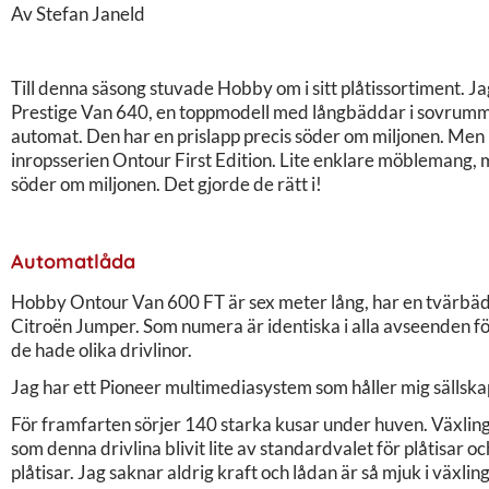
Av Stefan Janeld
Till denna säsong stuvade Hobby om i sitt plåtissortiment. J
Prestige Van 640, en toppmodell med långbäddar i sovrummet
automat. Den har en prislapp precis söder om miljonen. M
inropsserien Ontour First Edition. Lite enklare möblemang, ma
söder om miljonen. Det gjorde de rätt i!
Automatlåda
Hobby Ontour Van 600 FT är sex meter lång, har en tvärbäd
Citroën Jumper. Som numera är identiska i alla avseenden för
de hade olika drivlinor.
Jag har ett Pioneer multimediasystem som håller mig sällska
För framfarten sörjer 140 starka kusar under huven. Växlin
som denna drivlina blivit lite av standardvalet för plåtisar oc
plåtisar. Jag saknar aldrig kraft och lådan är så mjuk i växlin