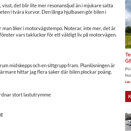
visst, det blir lite mer resonansljud än i mjukare satta
eten i tvära kurvor. Den långa hjulbasen gör bilen i
r man åker i motorvägstempo. Noterar, inte mer, det är
önster vars takluckor för ett väldigt liv på motorvägen.
Te
GE
rum midskepps och en sittgrupp fram. Planlösningen är
Pri
ärmare hittar jag flera saker där bilen plockar poäng.
hus
Läs
rdnar stort lastutrymme
K
ng