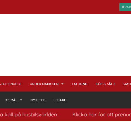
HUS
STOR SNUBBE
UNDER MARKISEN
LATHUND
KÖP & SÄLJ
SAM
RESMÅL
NYHETER
LEDARE
å husbilsvärlden.
Klicka här för att prenumerera p