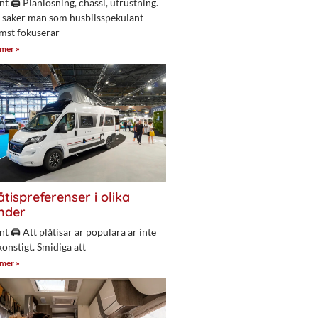
nt 🖨 Planlösning, chassi, utrustning.
 saker man som husbilsspekulant
mst fokuserar
 mer »
åtispreferenser i olika
nder
nt 🖨 Att plåtisar är populära är inte
konstigt. Smidiga att
 mer »