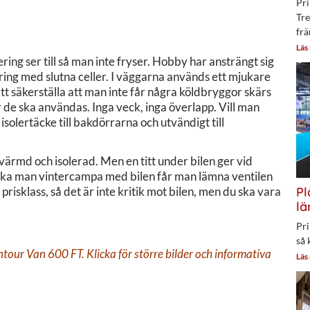
Pri
Tre
frä
Läs
ng ser till så man inte fryser. Hobby har ansträngt sig
ering med slutna celler. I väggarna används ett mjukare
att säkerställa att man inte får några köldbryggor skärs
r de ska användas. Inga veck, inga överlapp. Vill man
isolertäcke till bakdörrarna och utvändigt till
värmd och isolerad. Men en titt under bilen ger vid
t. Ska man vintercampa med bilen får man lämna ventilen
 prisklass, så det är inte kritik mot bilen, men du ska vara
Pl
lä
Pri
så 
our Van 600 FT. Klicka för större bilder och informativa
Läs