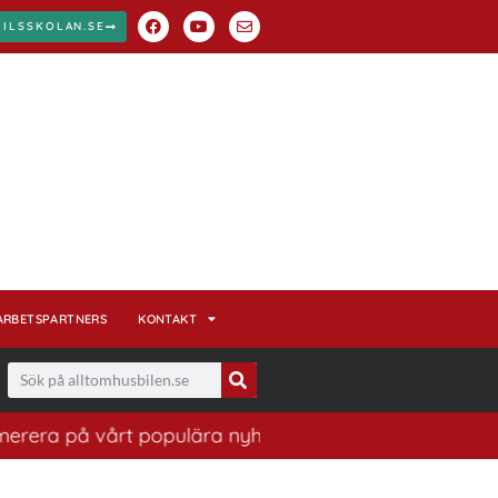
BILSSKOLAN.SE
ARBETSPARTNERS
KONTAKT
å vårt populära nyhetsbrev. Ett bra sätt att ha koll på