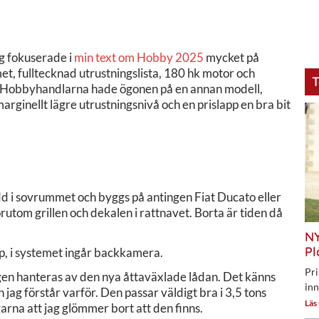
ag fokuserade i
min text om Hobby 2025
mycket på
, fulltecknad utrustningslista, 180 hk motor och
T
en Hobbyhandlarna hade ögonen på en annan modell,
rginellt lägre utrustningsnivå och en prislapp en bra bit
d i sovrummet och byggs på antingen Fiat Ducato eller
utom grillen och dekalen i rattnavet. Borta är tiden då
NY
Pl
p, i systemet ingår backkamera.
Pri
gen hanteras av den nya åttaväxlade lådan. Det känns
inn
h jag förstår varför. Den passar väldigt bra i 3,5 tons
Läs
garna att jag glömmer bort att den finns.