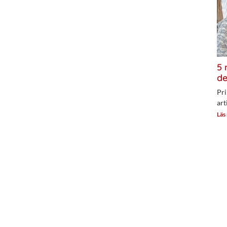
5 
de
Pri
art
Läs