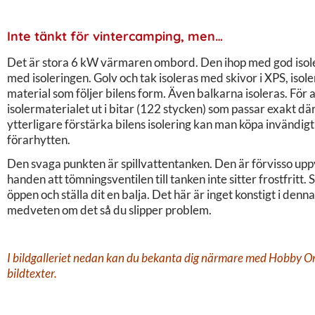
Inte tänkt för vintercamping, men…
Det är stora 6 kW värmaren ombord. Den ihop med god isoleri
med isoleringen. Golv och tak isoleras med skivor i XPS, isol
material som följer bilens form. Även balkarna isoleras. För 
isolermaterialet ut i bitar (122 stycken) som passar exakt dä
ytterligare förstärka bilens isolering kan man köpa invändigt 
förarhytten.
Den svaga punkten är spillvattentanken. Den är förvisso upp
handen att tömningsventilen till tanken inte sitter frostfrit
öppen och ställa dit en balja. Det här är inget konstigt i denna
medveten om det så du slipper problem.
I bildgalleriet nedan kan du bekanta dig närmare med Hobby Ont
bildtexter.