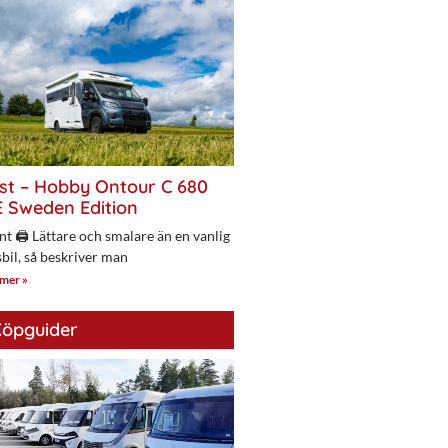
st – Hobby Ontour C 680
 Sweden Edition
nt 🖨 Lättare och smalare än en vanlig
bil, så beskriver man
 mer »
öpguider