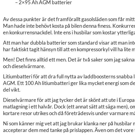
– 2×95 Ah AGM batterier
Av dessa punkter är det framförallt gasolsläden som får mitt h
Man hade inte behövt kosta på bilen denna finess. Konkurrent
en konkurrensnackdel. Inte ens i husbilar som kostar ytterliga
Att man har dubbla batterier som standard visar att man inte
har faktiskt tagit hänsyn till att en kompressorkyl vill ha lit
Men! Det finns alltid ett men. Det är två saker som jag saknar
och dieselvärmare.
Litiumbatteri för att dra full nytta av laddboosterns snabba 
AGM. Ett 100 Ah litiumbatteri ger lika mycket energi som d
del vikt.
Dieselvärmare för att jag tycker det är skönt att ute i Europa s
matlagning i ett halvår. Dock (ett annat sätt att säga men), om
kortare resor utrikes och då företrädesvis under varmare må
Ni som känner mig vet att jag brukar klanka ner på husbilar
accepterar dem med tanke på prislappen. Även om det vore 