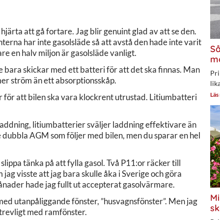
järta att gå fortare. Jag blir genuint glad av att se den.
erna har inte gasolsläde så att avstå den hade inte varit
Så
re en halv miljon är gasolsläde vanligt.
mo
 bara skickar med ett batteri för att det ska finnas. Man
Pri
e mer ström än ett absorptionsskåp.
lik
Läs
 för att bilen ska vara klockrent utrustad. Litiumbatteri
laddning, litiumbatterier sväljer laddning effektivare än
e dubbla AGM som följer med bilen, men du sparar en hel
lippa tänka på att fylla gasol. Två P11:or räcker till
 jag visste att jag bara skulle åka i Sverige och göra
nader hade jag fullt ut accepterat gasolvärmare.
Mi
 med utanpåliggande fönster, ”husvagnsfönster”. Men jag
sk
trevligt med ramfönster.