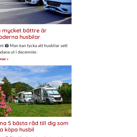
 mycket bättre är
derna husbilar
nt 🖨 Man kan tycka att husbilar sett
adana ut i decennier.
 mer »
na 5 bästa råd till dig som
a köpa husbil