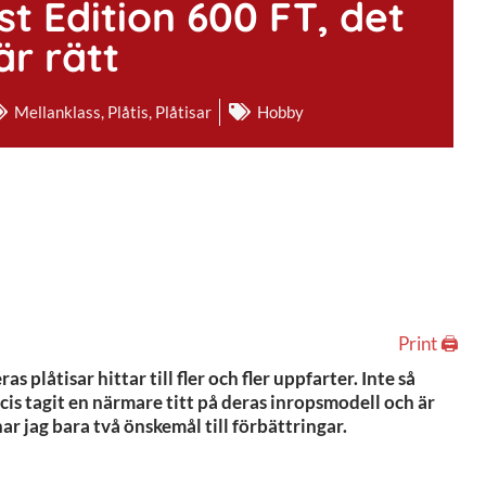
t Edition 600 FT, det
r rätt
Mellanklass
,
Plåtis
,
Plåtisar
Hobby
Print 🖨
s plåtisar hittar till fler och fler uppfarter. Inte så
cis tagit en närmare titt på deras inropsmodell och är
r jag bara två önskemål till förbättringar.