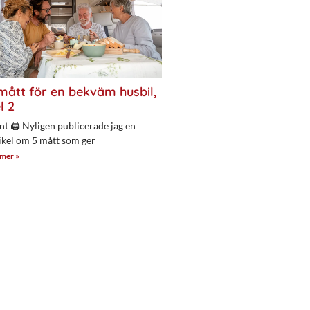
mått för en bekväm husbil,
l 2
nt 🖨 Nyligen publicerade jag en
ikel om 5 mått som ger
 mer »