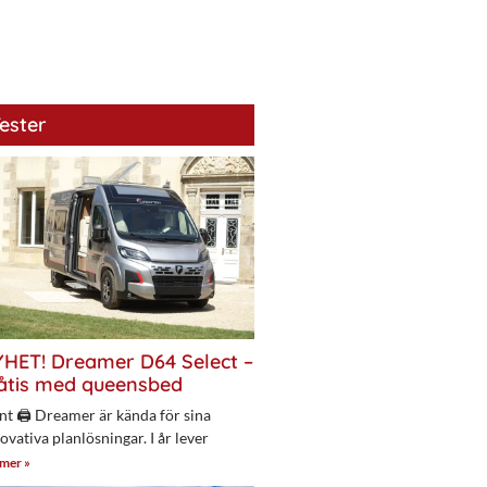
ester
HET! Dreamer D64 Select –
åtis med queensbed
nt 🖨 Dreamer är kända för sina
ovativa planlösningar. I år lever
 mer »