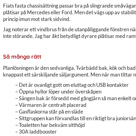
Fiats fasta chassisättning passar bra på slingrande småvägar, 
plåtisar på Mercedes eller Ford. Men det vägs upp av stabilit
princip imun mot stark sidvind.
Jag noterar ett vindbrus från de utanpåliggande fönstren nä
inte störande. Jag har åkt betydligt dyrare plåtisar med ramf
Så många rätt
Planlösningen är den sedvanliga. Tvärbädd bak, kök och bad
knappast ett särskiljande säljargument. Men när man tittar n
– Det är ovanligt gott om eluttag och USB kontakter
– Öppna hyllor löper under överskåpen
– Sängen bak är försedd med gångjärn så man enkelt o
– Värmaren är centralt placerad
– Gasflaskorna står på en släde
– Sittgruppen kan förvandlas till en riktigt bra juniorsä
– Toaletten har bekväm sitthöjd
– 30A laddbooster