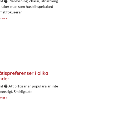
nt 🖨 Planlösning, chassi, utrustning.
 saker man som husbilsspekulant
mst fokuserar
 mer »
åtispreferenser i olika
nder
nt 🖨 Att plåtisar är populära är inte
konstigt. Smidiga att
 mer »