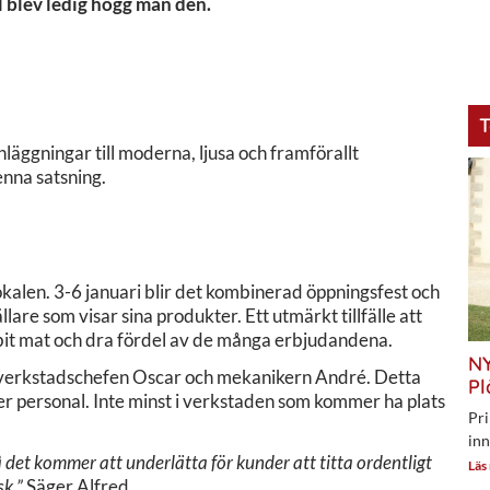
l blev ledig högg man den.
T
äggningar till moderna, ljusa och framförallt
nna satsning.
lokalen. 3-6 januari blir det kombinerad öppningsfest och
are som visar sina produkter. Ett utmärkt tillfälle att
 bit mat och dra fördel av de många erbjudandena.
NY
 verkstadschefen Oscar och mekanikern André. Detta
Pl
r personal. Inte minst i verkstaden som kommer ha plats
Pri
inn
så det kommer att underlätta för kunder att titta ordentligt
Läs
sk.”
Säger Alfred.