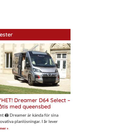
ester
HET! Dreamer D64 Select –
åtis med queensbed
nt 🖨 Dreamer är kända för sina
ovativa planlösningar. I år lever
 mer »