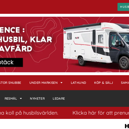
HUS
STOR SNUBBE
UNDER MARKISEN
LATHUND
KÖP & SÄLJ
SAM
RESMÅL
NYHETER
LEDARE
på husbilsvärlden.
Klicka här för att prenumerera 