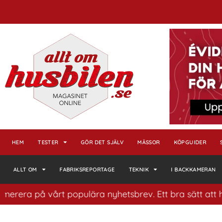
HEM
TESTER
GÖR DET SJÄLV
MÄSSOR
KÖPGUIDER
ALLT OM
FABRIKSREPORTAGE
TEKNIK
I BACKKAMERAN
 på vårt populära nyhetsbrev. Ett bra sätt att ha koll 