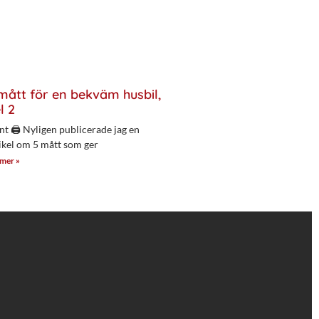
mått för en bekväm husbil,
l 2
nt 🖨 Nyligen publicerade jag en
ikel om 5 mått som ger
 mer »