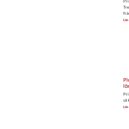
Pri
Tre
frä
Läs
Pl
lä
Pri
så 
Läs