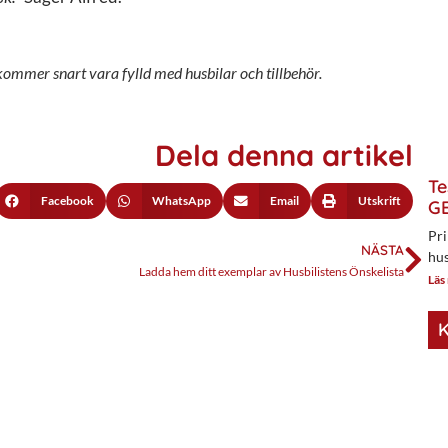
h kommer snart vara fylld med husbilar och tillbehör.
Dela denna artikel
Te
Facebook
WhatsApp
Email
Utskrift
GE
Pri
NÄSTA
hus
Ladda hem ditt exemplar av Husbilistens Önskelista
Läs
K