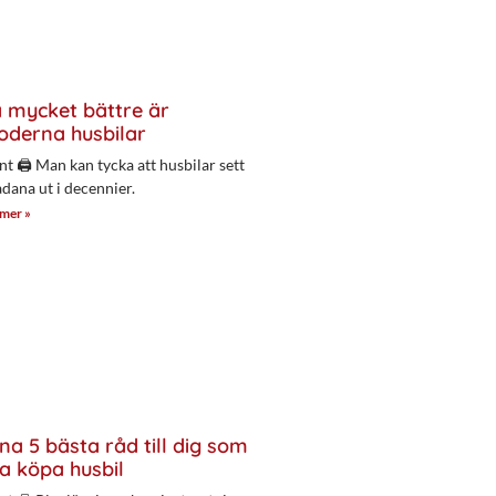
 mycket bättre är
derna husbilar
nt 🖨 Man kan tycka att husbilar sett
adana ut i decennier.
 mer »
na 5 bästa råd till dig som
a köpa husbil