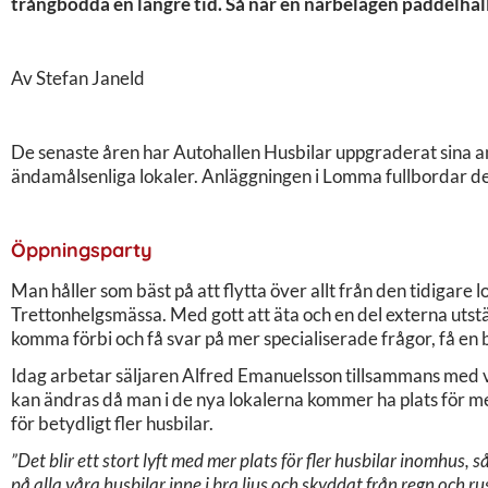
trångbodda en längre tid. Så när en närbelägen paddelhal
Av Stefan Janeld
De senaste åren har Autohallen Husbilar uppgraderat sina anl
ändamålsenliga lokaler. Anläggningen i Lomma fullbordar de
Öppningsparty
Man håller som bäst på att flytta över allt från den tidigare 
Trettonhelgsmässa. Med gott att äta och en del externa utställ
komma förbi och få svar på mer specialiserade frågor, få en
Idag arbetar säljaren Alfred Emanuelsson tillsammans med
kan ändras då man i de nya lokalerna kommer ha plats för me
för betydligt fler husbilar.
”Det blir ett stort lyft med mer plats för fler husbilar inomhus, 
på alla våra husbilar inne i bra ljus och skyddat från regn och ru