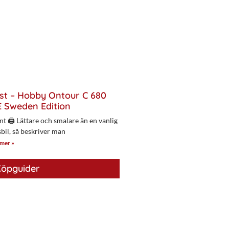
st – Hobby Ontour C 680
 Sweden Edition
nt 🖨 Lättare och smalare än en vanlig
bil, så beskriver man
 mer »
öpguider