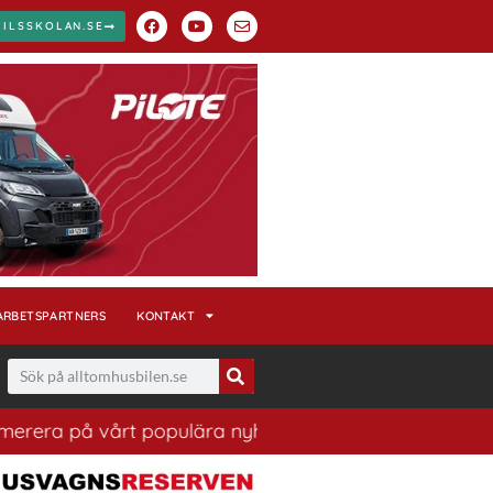
BILSSKOLAN.SE
ARBETSPARTNERS
KONTAKT
på vårt populära nyhetsbrev. Ett bra sätt att ha koll p