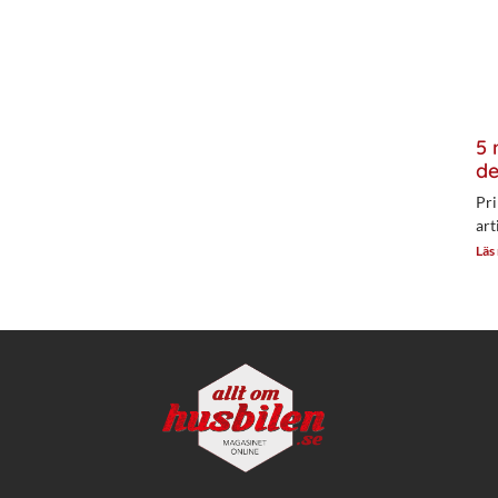
5 
de
Pri
art
Läs